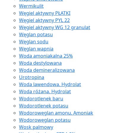
Wermikulit
Węgiel aktywny PŁATKI
Węgiel aktywny PYL 22
Węgiel aktywny WG 12 granulat
Węglan potasu
Węglan sodu
Węglan wapnia
Woda amoniakalna 25%
Woda destylowana
Woda demineralizowana
Urotropina
Woda lawendowa. Hydrolat
Woda różana. Hydrolat
Wodorotlenek baru
Wodorotlenek potasu
Wodorowęglan amonu. Amoniak
Wodorowęglan potasu
Wosk palmowy