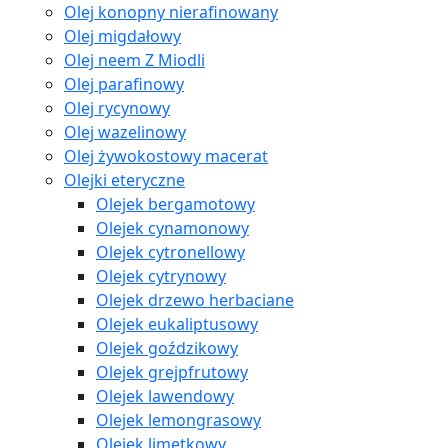
Olej konopny nierafinowany
Olej migdałowy
Olej neem Z Miodli
Olej parafinowy
Olej rycynowy
Olej wazelinowy
Olej żywokostowy macerat
Olejki eteryczne
Olejek bergamotowy
Olejek cynamonowy
Olejek cytronellowy
Olejek cytrynowy
Olejek drzewo herbaciane
Olejek eukaliptusowy
Olejek goździkowy
Olejek grejpfrutowy
Olejek lawendowy
Olejek lemongrasowy
Olejek limetkowy