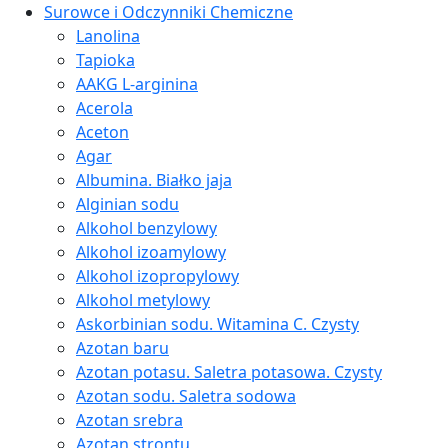
Surowce i Odczynniki Chemiczne
Lanolina
Tapioka
AAKG L-arginina
Acerola
Aceton
Agar
Albumina. Białko jaja
Alginian sodu
Alkohol benzylowy
Alkohol izoamylowy
Alkohol izopropylowy
Alkohol metylowy
Askorbinian sodu. Witamina C. Czysty
Azotan baru
Azotan potasu. Saletra potasowa. Czysty
Azotan sodu. Saletra sodowa
Azotan srebra
Azotan strontu