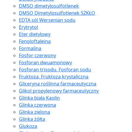
DMSO dimetylosulfotlenek
DMSO Dimetylosulfotlenek SZKŁO
EDTA sól Wersenian sodu
Erytrytol
Eter dietylowy
Fenoloftaleina
Formalina
Fosfor czerwony
Fosforan dwuamonowy
Fosforan trisodu. Fosforan sodu
Fruktoza. Fruktoza krystaliczna
Gliceryna roślinna farmaceutyczna
Glikol propylenowy farmaceutyczny
Glinka biała Kaolin
Glinka czerwona
Glinka zielona
Glinka żółta
Glukoza