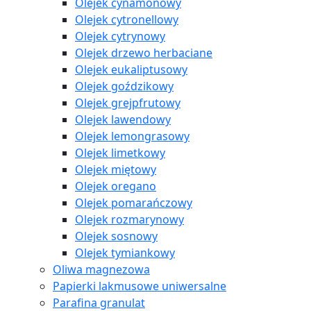
Olejek cynamonowy
Olejek cytronellowy
Olejek cytrynowy
Olejek drzewo herbaciane
Olejek eukaliptusowy
Olejek goździkowy
Olejek grejpfrutowy
Olejek lawendowy
Olejek lemongrasowy
Olejek limetkowy
Olejek miętowy
Olejek oregano
Olejek pomarańczowy
Olejek rozmarynowy
Olejek sosnowy
Olejek tymiankowy
Oliwa magnezowa
Papierki lakmusowe uniwersalne
Parafina granulat