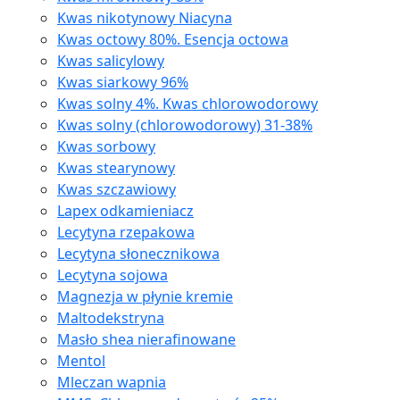
Kwas nikotynowy Niacyna
Kwas octowy 80%. Esencja octowa
Kwas salicylowy
Kwas siarkowy 96%
Kwas solny 4%. Kwas chlorowodorowy
Kwas solny (chlorowodorowy) 31-38%
Kwas sorbowy
Kwas stearynowy
Kwas szczawiowy
Lapex odkamieniacz
Lecytyna rzepakowa
Lecytyna słonecznikowa
Lecytyna sojowa
Magnezja w płynie kremie
Maltodekstryna
Masło shea nierafinowane
Mentol
Mleczan wapnia