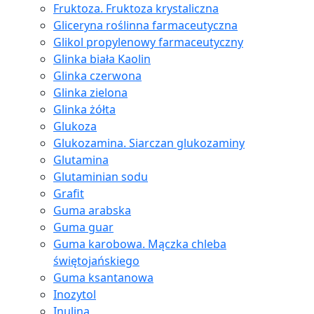
Fruktoza. Fruktoza krystaliczna
Gliceryna roślinna farmaceutyczna
Glikol propylenowy farmaceutyczny
Glinka biała Kaolin
Glinka czerwona
Glinka zielona
Glinka żółta
Glukoza
Glukozamina. Siarczan glukozaminy
Glutamina
Glutaminian sodu
Grafit
Guma arabska
Guma guar
Guma karobowa. Mączka chleba
świętojańskiego
Guma ksantanowa
Inozytol
Inulina