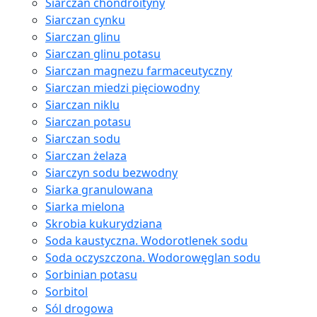
Siarczan chondroityny
Siarczan cynku
Siarczan glinu
Siarczan glinu potasu
Siarczan magnezu farmaceutyczny
Siarczan miedzi pięciowodny
Siarczan niklu
Siarczan potasu
Siarczan sodu
Siarczan żelaza
Siarczyn sodu bezwodny
Siarka granulowana
Siarka mielona
Skrobia kukurydziana
Soda kaustyczna. Wodorotlenek sodu
Soda oczyszczona. Wodorowęglan sodu
Sorbinian potasu
Sorbitol
Sól drogowa