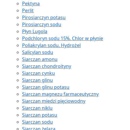
Pektyna
Perlit
Pirosiarczyn potasu
Pirosiarczyn sodu
Płyn Lugola
Podchloryn sodu 15%. Chlor w płynie
Poliakrylan sodu. Hydrożel
Salicylan sodu
Siarczan amonu
Siarczan chondroityny
Siarczan cynku
Siarczan glinu
Siarczan glinu potasu
Siarczan magnezu farmaceutyczny
Siarczan miedzi pięciowodny
Siarczan niklu
Siarczan potasu
Siarczan sodu
Siarczan żelaza