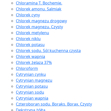
Chloramina T. Bochemie.
Chlorek amonu. Salmiak
Chlorek cyny
Chlorek magnezu drogowy
Chlorek magnezu. Czysty
Chlorek metylenu
Chlorek niklu
Chlorek potasu
Chlorek sodu. Sól kuchenna czysta
Chlorek wapnia
Chlorek żelaza 37%
Chloroform
Cytrynian cynku
Cytrynian magnezu
Cytrynian potasu
Cytrynian sodu
Cytrynian wapnia
Czteroboran sodu. Boraks. Borax. Czysty
Dekstryna żółta