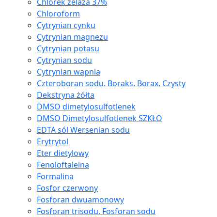
Chlorek żelaza 37%
Chloroform
Cytrynian cynku
Cytrynian magnezu
Cytrynian potasu
Cytrynian sodu
Cytrynian wapnia
Czteroboran sodu. Boraks. Borax. Czysty
Dekstryna żółta
DMSO dimetylosulfotlenek
DMSO Dimetylosulfotlenek SZKŁO
EDTA sól Wersenian sodu
Erytrytol
Eter dietylowy
Fenoloftaleina
Formalina
Fosfor czerwony
Fosforan dwuamonowy
Fosforan trisodu. Fosforan sodu