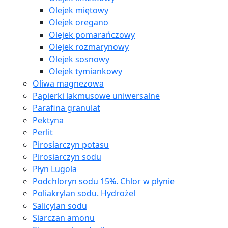
Olejek miętowy
Olejek oregano
Olejek pomarańczowy
Olejek rozmarynowy
Olejek sosnowy
Olejek tymiankowy
Oliwa magnezowa
Papierki lakmusowe uniwersalne
Parafina granulat
Pektyna
Perlit
Pirosiarczyn potasu
Pirosiarczyn sodu
Płyn Lugola
Podchloryn sodu 15%. Chlor w płynie
Poliakrylan sodu. Hydrożel
Salicylan sodu
Siarczan amonu