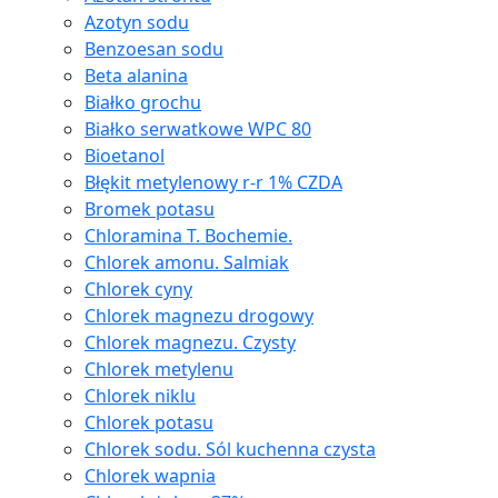
Azotyn sodu
Benzoesan sodu
Beta alanina
Białko grochu
Białko serwatkowe WPC 80
Bioetanol
Błękit metylenowy r-r 1% CZDA
Bromek potasu
Chloramina T. Bochemie.
Chlorek amonu. Salmiak
Chlorek cyny
Chlorek magnezu drogowy
Chlorek magnezu. Czysty
Chlorek metylenu
Chlorek niklu
Chlorek potasu
Chlorek sodu. Sól kuchenna czysta
Chlorek wapnia