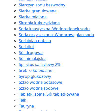
Siarczyn sodu bezwodny
Siarka granulowana
Siarka mielona
Skrobia kukurydziana
Soda kaustyczna. Wodorotlenek sodu
Soda oczyszczona. Wodorowęglan sodu
Sorbinian potasu
Sorbitol
Sól drogowa
Sól himalajska
Spirytus salicylowy 2%
Srebro koloidalne
Syrop glukozowy
Szkło wodne potasowe
Szkło wodne sodowe
Tabletki solne. Sól tabletkowana
Talk
Tauryna