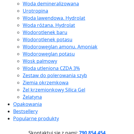
Woda demineralizowana
Urotropina
Woda lawendowa. Hydrolat
Woda różana. Hydrolat
Wodorotlenek baru
Wodorotlenek potasu
Wodorowęglan amonu. Amoniak
Wodorowęglan potasu
Wosk palmowy
Woda utleniona CZDA 3%
Zestaw do polerowania szyb
Ziemia okrzemkowa
Żel krzemionkowy Silica Gel
Żelatyna
Opakowania
Bestsellery
Popularne produkty
Skontaktuj się z nami:
790 854 454