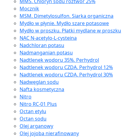
MMS. Chloryn sodu roztwór 25%
Mocznik
MSM. Dimetylosulfon. Siarka organiczna
Mydło w płynie. Mydło szare potasowe
Mydło w proszku. Płatki mydlane w proszku
NAC N-acetylo-L-cysteina
Nadchloran potasu
Nadmanganian potasu
Nadtlenek wodoru 35%. Perhydrol
Nadtlenek wodoru CZDA. Perhydrol 12%
Nadtlenek wodoru CZDA. Perhydrol 30%
Nadwęglan sodu
Nafta kosmetyczna
Nitro
Nitro RC-01 Plus
Octan etylu
Octan sodu
Olej arganowy
Olej jojoba nierafinowany