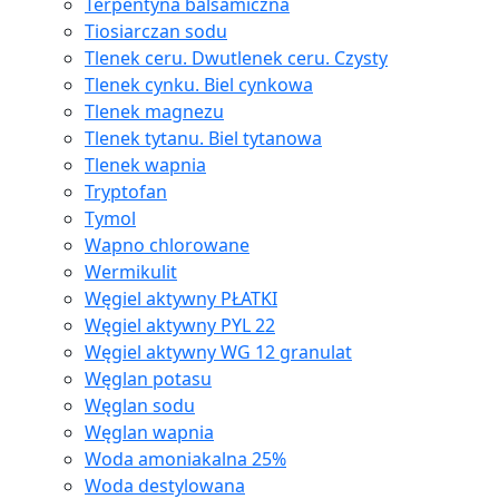
Terpentyna balsamiczna
Tiosiarczan sodu
Tlenek ceru. Dwutlenek ceru. Czysty
Tlenek cynku. Biel cynkowa
Tlenek magnezu
Tlenek tytanu. Biel tytanowa
Tlenek wapnia
Tryptofan
Tymol
Wapno chlorowane
Wermikulit
Węgiel aktywny PŁATKI
Węgiel aktywny PYL 22
Węgiel aktywny WG 12 granulat
Węglan potasu
Węglan sodu
Węglan wapnia
Woda amoniakalna 25%
Woda destylowana