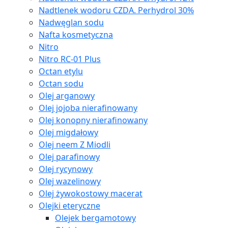
Nadtlenek wodoru CZDA. Perhydrol 30%
Nadwęglan sodu
Nafta kosmetyczna
Nitro
Nitro RC-01 Plus
Octan etylu
Octan sodu
Olej arganowy
Olej jojoba nierafinowany
Olej konopny nierafinowany
Olej migdałowy
Olej neem Z Miodli
Olej parafinowy
Olej rycynowy
Olej wazelinowy
Olej żywokostowy macerat
Olejki eteryczne
Olejek bergamotowy