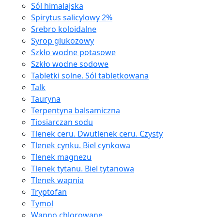
Sól himalajska
Spirytus salicylowy 2%
Srebro koloidalne
Syrop glukozowy
Szkło wodne potasowe
Szkło wodne sodowe
Tabletki solne. Sól tabletkowana
Talk
Tauryna
Terpentyna balsamiczna
Tiosiarczan sodu
Tlenek ceru. Dwutlenek ceru. Czysty
Tlenek cynku. Biel cynkowa
Tlenek magnezu
Tlenek tytanu. Biel tytanowa
Tlenek wapnia
Tryptofan
Tymol
Wapno chlorowane