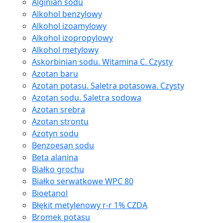
Alginian sodu
Alkohol benzylowy
Alkohol izoamylowy
Alkohol izopropylowy
Alkohol metylowy
Askorbinian sodu. Witamina C. Czysty
Azotan baru
Azotan potasu. Saletra potasowa. Czysty
Azotan sodu. Saletra sodowa
Azotan srebra
Azotan strontu
Azotyn sodu
Benzoesan sodu
Beta alanina
Białko grochu
Białko serwatkowe WPC 80
Bioetanol
Błękit metylenowy r-r 1% CZDA
Bromek potasu