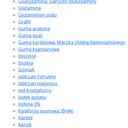
Glukozamina. Siarczan glukozaminy
Glutamina
Glutaminian sodu
Grafit
Guma arabska
Guma guar
Guma karobowa. Mączka chleba świętojańskiego
Guma ksantanowa
Inozytol
Inulina
Izomalt
Jabłczan cytruliny
Jabłczan magnezu
Jod krystaliczny
Jodek potasu
Jodyna 3%
Kalafonia sosnowa. Bryłki
Karbid
Karob