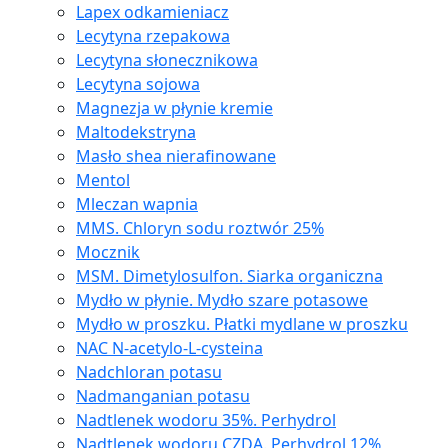
Lapex odkamieniacz
Lecytyna rzepakowa
Lecytyna słonecznikowa
Lecytyna sojowa
Magnezja w płynie kremie
Maltodekstryna
Masło shea nierafinowane
Mentol
Mleczan wapnia
MMS. Chloryn sodu roztwór 25%
Mocznik
MSM. Dimetylosulfon. Siarka organiczna
Mydło w płynie. Mydło szare potasowe
Mydło w proszku. Płatki mydlane w proszku
NAC N-acetylo-L-cysteina
Nadchloran potasu
Nadmanganian potasu
Nadtlenek wodoru 35%. Perhydrol
Nadtlenek wodoru CZDA. Perhydrol 12%