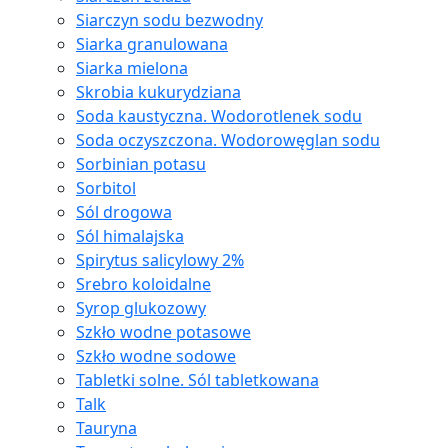
Siarczyn sodu bezwodny
Siarka granulowana
Siarka mielona
Skrobia kukurydziana
Soda kaustyczna. Wodorotlenek sodu
Soda oczyszczona. Wodorowęglan sodu
Sorbinian potasu
Sorbitol
Sól drogowa
Sól himalajska
Spirytus salicylowy 2%
Srebro koloidalne
Syrop glukozowy
Szkło wodne potasowe
Szkło wodne sodowe
Tabletki solne. Sól tabletkowana
Talk
Tauryna