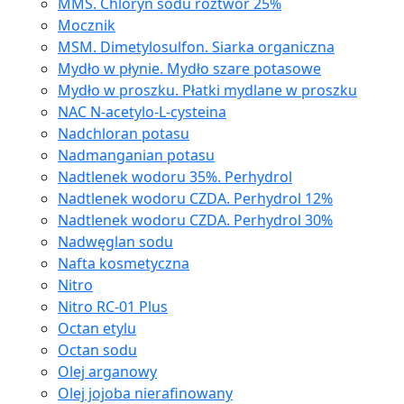
MMS. Chloryn sodu roztwór 25%
Mocznik
MSM. Dimetylosulfon. Siarka organiczna
Mydło w płynie. Mydło szare potasowe
Mydło w proszku. Płatki mydlane w proszku
NAC N-acetylo-L-cysteina
Nadchloran potasu
Nadmanganian potasu
Nadtlenek wodoru 35%. Perhydrol
Nadtlenek wodoru CZDA. Perhydrol 12%
Nadtlenek wodoru CZDA. Perhydrol 30%
Nadwęglan sodu
Nafta kosmetyczna
Nitro
Nitro RC-01 Plus
Octan etylu
Octan sodu
Olej arganowy
Olej jojoba nierafinowany