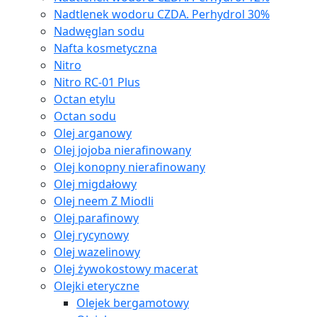
Nadtlenek wodoru CZDA. Perhydrol 30%
Nadwęglan sodu
Nafta kosmetyczna
Nitro
Nitro RC-01 Plus
Octan etylu
Octan sodu
Olej arganowy
Olej jojoba nierafinowany
Olej konopny nierafinowany
Olej migdałowy
Olej neem Z Miodli
Olej parafinowy
Olej rycynowy
Olej wazelinowy
Olej żywokostowy macerat
Olejki eteryczne
Olejek bergamotowy