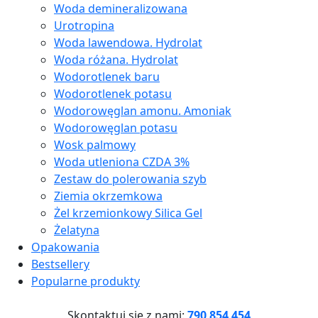
Woda demineralizowana
Urotropina
Woda lawendowa. Hydrolat
Woda różana. Hydrolat
Wodorotlenek baru
Wodorotlenek potasu
Wodorowęglan amonu. Amoniak
Wodorowęglan potasu
Wosk palmowy
Woda utleniona CZDA 3%
Zestaw do polerowania szyb
Ziemia okrzemkowa
Żel krzemionkowy Silica Gel
Żelatyna
Opakowania
Bestsellery
Popularne produkty
Skontaktuj się z nami:
790 854 454