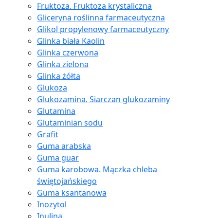
Fruktoza. Fruktoza krystaliczna
Gliceryna roślinna farmaceutyczna
Glikol propylenowy farmaceutyczny
Glinka biała Kaolin
Glinka czerwona
Glinka zielona
Glinka żółta
Glukoza
Glukozamina. Siarczan glukozaminy
Glutamina
Glutaminian sodu
Grafit
Guma arabska
Guma guar
Guma karobowa. Mączka chleba
świętojańskiego
Guma ksantanowa
Inozytol
Inulina