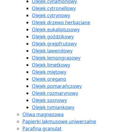
Olejek cynamonowy
Olejek cytronellowy
Olejek cytrynowy
Olejek drzewo herbaciane
Olejek eukaliptusowy
Olejek goździkowy
Olejek grejpfrutowy
Olejek lawendowy
Olejek lemongrasowy
Olejek limetkowy
Olejek miętowy
Olejek oregano
Olejek pomarańczowy
Olejek rozmarynowy
Olejek sosnowy
Olejek tymiankowy
Oliwa magnezowa
Papierki lakmusowe uniwersalne
Parafina granulat