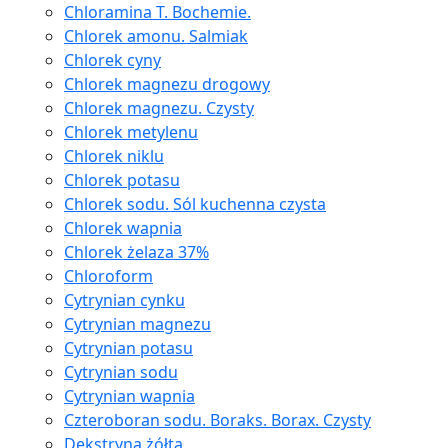
Chloramina T. Bochemie.
Chlorek amonu. Salmiak
Chlorek cyny
Chlorek magnezu drogowy
Chlorek magnezu. Czysty
Chlorek metylenu
Chlorek niklu
Chlorek potasu
Chlorek sodu. Sól kuchenna czysta
Chlorek wapnia
Chlorek żelaza 37%
Chloroform
Cytrynian cynku
Cytrynian magnezu
Cytrynian potasu
Cytrynian sodu
Cytrynian wapnia
Czteroboran sodu. Boraks. Borax. Czysty
Dekstryna żółta