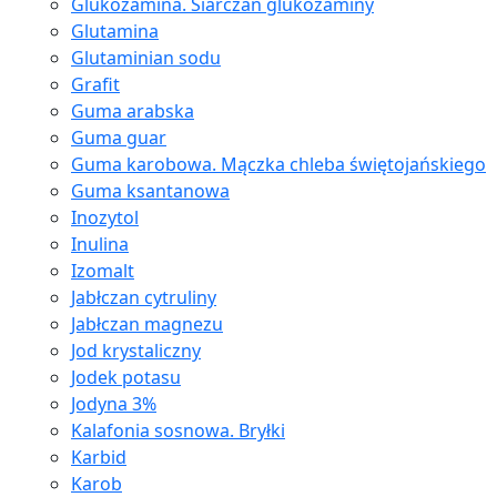
Glukozamina. Siarczan glukozaminy
Glutamina
Glutaminian sodu
Grafit
Guma arabska
Guma guar
Guma karobowa. Mączka chleba świętojańskiego
Guma ksantanowa
Inozytol
Inulina
Izomalt
Jabłczan cytruliny
Jabłczan magnezu
Jod krystaliczny
Jodek potasu
Jodyna 3%
Kalafonia sosnowa. Bryłki
Karbid
Karob