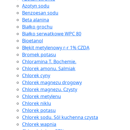
Azotyn sodu
Benzoesan sodu
Beta alanina
Białko grochu
Białko serwatkowe WPC 80
Bioetanol
Błękit metylenowy r-r 1% CZDA
Bromek potasu
Chloramina T. Bochemie.
Chlorek amonu. Salmiak
Chlorek cyny
Chlorek magnezu drogowy
Chlorek magnezu. Czysty
Chlorek metylenu
Chlorek niklu
Chlorek potasu
Chlorek sodu. Sól kuchenna czysta
Chlorek wapnia