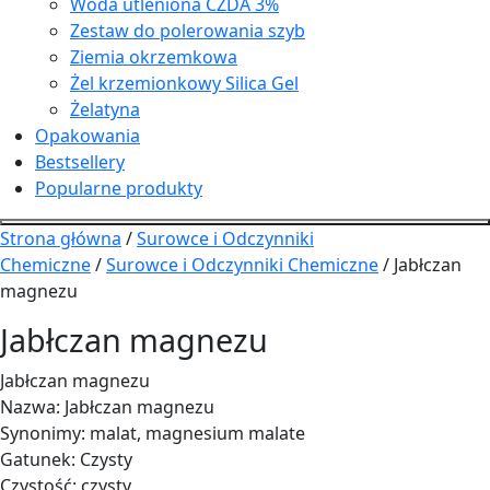
Woda utleniona CZDA 3%
Zestaw do polerowania szyb
Ziemia okrzemkowa
Żel krzemionkowy Silica Gel
Żelatyna
Opakowania
Bestsellery
Popularne produkty
Strona główna
/
Surowce i Odczynniki
Chemiczne
/
Surowce i Odczynniki Chemiczne
/ Jabłczan
magnezu
Jabłczan magnezu
Jabłczan magnezu
Nazwa: Jabłczan magnezu
Synonimy: malat, magnesium malate
Gatunek: Czysty
Czystość: czysty