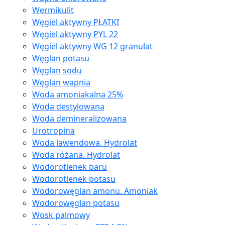
Wermikulit
Węgiel aktywny PŁATKI
Węgiel aktywny PYL 22
Węgiel aktywny WG 12 granulat
Węglan potasu
Węglan sodu
Węglan wapnia
Woda amoniakalna 25%
Woda destylowana
Woda demineralizowana
Urotropina
Woda lawendowa. Hydrolat
Woda różana. Hydrolat
Wodorotlenek baru
Wodorotlenek potasu
Wodorowęglan amonu. Amoniak
Wodorowęglan potasu
Wosk palmowy