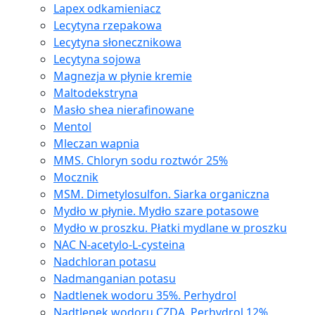
Lapex odkamieniacz
Lecytyna rzepakowa
Lecytyna słonecznikowa
Lecytyna sojowa
Magnezja w płynie kremie
Maltodekstryna
Masło shea nierafinowane
Mentol
Mleczan wapnia
MMS. Chloryn sodu roztwór 25%
Mocznik
MSM. Dimetylosulfon. Siarka organiczna
Mydło w płynie. Mydło szare potasowe
Mydło w proszku. Płatki mydlane w proszku
NAC N-acetylo-L-cysteina
Nadchloran potasu
Nadmanganian potasu
Nadtlenek wodoru 35%. Perhydrol
Nadtlenek wodoru CZDA. Perhydrol 12%