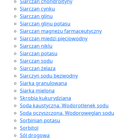
Siarczan chondroityny
Siarczan cynku
Siarczan glinu
Siarczan glinu potasu
Siarczan magnezu farmaceutyczny
Siarczan miedzi pięciowodny
Siarczan niklu
Siarczan potasu
Siarczan sodu
Siarczan żelaza
Siarczyn sodu bezwodny
Siarka granulowana
Siarka mielona
Skrobia kukurydziana
Soda kaustyczna. Wodorotlenek sodu
Soda oczyszczona. Wodorowęglan sodu
Sorbinian potasu
Sorbitol
Sól drogowa