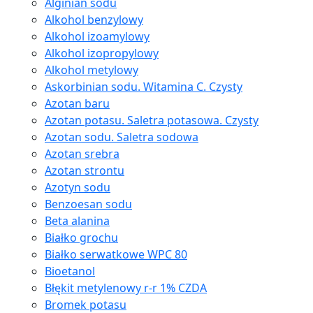
Alginian sodu
Alkohol benzylowy
Alkohol izoamylowy
Alkohol izopropylowy
Alkohol metylowy
Askorbinian sodu. Witamina C. Czysty
Azotan baru
Azotan potasu. Saletra potasowa. Czysty
Azotan sodu. Saletra sodowa
Azotan srebra
Azotan strontu
Azotyn sodu
Benzoesan sodu
Beta alanina
Białko grochu
Białko serwatkowe WPC 80
Bioetanol
Błękit metylenowy r-r 1% CZDA
Bromek potasu