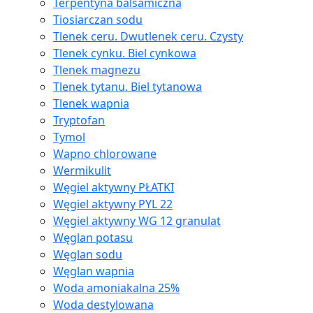
Terpentyna balsamiczna
Tiosiarczan sodu
Tlenek ceru. Dwutlenek ceru. Czysty
Tlenek cynku. Biel cynkowa
Tlenek magnezu
Tlenek tytanu. Biel tytanowa
Tlenek wapnia
Tryptofan
Tymol
Wapno chlorowane
Wermikulit
Węgiel aktywny PŁATKI
Węgiel aktywny PYL 22
Węgiel aktywny WG 12 granulat
Węglan potasu
Węglan sodu
Węglan wapnia
Woda amoniakalna 25%
Woda destylowana