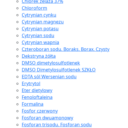
Chlorek żelaza 37%
Chloroform
Cytrynian cynku
Cytrynian magnezu
Cytrynian potasu
Cytrynian sodu
Cytrynian wapnia
Czteroboran sodu. Boraks. Borax. Czysty
Dekstryna żółta
DMSO dimetylosulfotlenek
DMSO Dimetylosulfotlenek SZKŁO
EDTA sól Wersenian sodu
Erytrytol
Eter dietylowy
Fenoloftaleina
Formalina
Fosfor czerwony
Fosforan dwuamonowy
Fosforan trisodu. Fosforan sodu