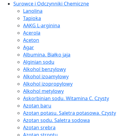
Surowce i Odczynniki Chemiczne
Lanolina
Tapioka
AAKG L-arginina
Acerola
Aceton
Agar
Albumina. Białko jaja
Alginian sodu
Alkohol benzylowy
Alkohol izoamylowy
Alkohol izopropylowy
Alkohol metylowy
Askorbinian sodu. Witamina C. Czysty
Azotan baru
Azotan potasu. Saletra potasowa. Czysty
Azotan sodu. Saletra sodowa
Azotan srebra
Azotan strontu