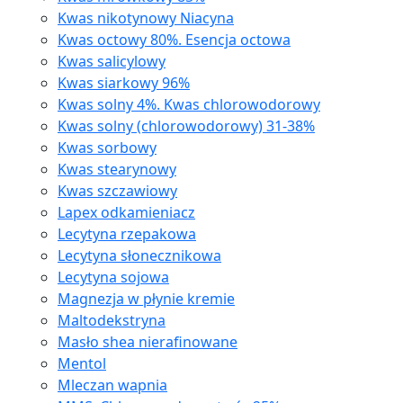
Kwas nikotynowy Niacyna
Kwas octowy 80%. Esencja octowa
Kwas salicylowy
Kwas siarkowy 96%
Kwas solny 4%. Kwas chlorowodorowy
Kwas solny (chlorowodorowy) 31-38%
Kwas sorbowy
Kwas stearynowy
Kwas szczawiowy
Lapex odkamieniacz
Lecytyna rzepakowa
Lecytyna słonecznikowa
Lecytyna sojowa
Magnezja w płynie kremie
Maltodekstryna
Masło shea nierafinowane
Mentol
Mleczan wapnia