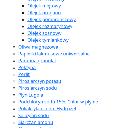
Olejek miętowy
Olejek oregano
Olejek pomarańczowy
Olejek rozmarynowy
Olejek sosnowy
Olejek tymiankowy
Oliwa magnezowa
Papierki lakmusowe uniwersalne
Parafina granulat
Pektyna
Perlit
Pirosiarczyn potasu
Pirosiarczyn sodu
Płyn Lugola
Podchloryn sodu 15%. Chlor w płynie
Poliakrylan sodu. Hydrożel
Salicylan sodu
Siarczan amonu