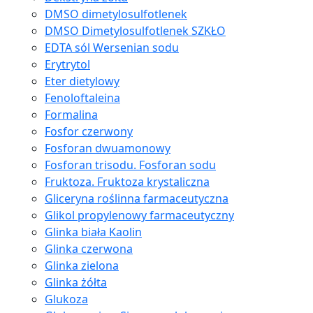
DMSO dimetylosulfotlenek
DMSO Dimetylosulfotlenek SZKŁO
EDTA sól Wersenian sodu
Erytrytol
Eter dietylowy
Fenoloftaleina
Formalina
Fosfor czerwony
Fosforan dwuamonowy
Fosforan trisodu. Fosforan sodu
Fruktoza. Fruktoza krystaliczna
Gliceryna roślinna farmaceutyczna
Glikol propylenowy farmaceutyczny
Glinka biała Kaolin
Glinka czerwona
Glinka zielona
Glinka żółta
Glukoza