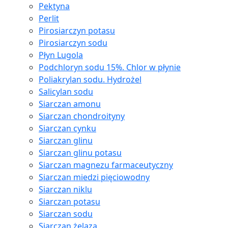
Pektyna
Perlit
Pirosiarczyn potasu
Pirosiarczyn sodu
Płyn Lugola
Podchloryn sodu 15%. Chlor w płynie
Poliakrylan sodu. Hydrożel
Salicylan sodu
Siarczan amonu
Siarczan chondroityny
Siarczan cynku
Siarczan glinu
Siarczan glinu potasu
Siarczan magnezu farmaceutyczny
Siarczan miedzi pięciowodny
Siarczan niklu
Siarczan potasu
Siarczan sodu
Siarczan żelaza