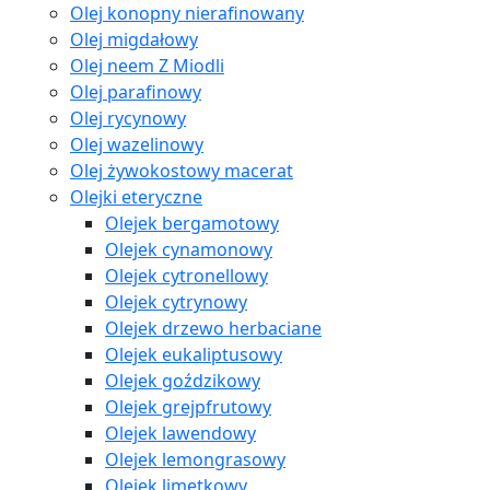
Olej konopny nierafinowany
Olej migdałowy
Olej neem Z Miodli
Olej parafinowy
Olej rycynowy
Olej wazelinowy
Olej żywokostowy macerat
Olejki eteryczne
Olejek bergamotowy
Olejek cynamonowy
Olejek cytronellowy
Olejek cytrynowy
Olejek drzewo herbaciane
Olejek eukaliptusowy
Olejek goździkowy
Olejek grejpfrutowy
Olejek lawendowy
Olejek lemongrasowy
Olejek limetkowy