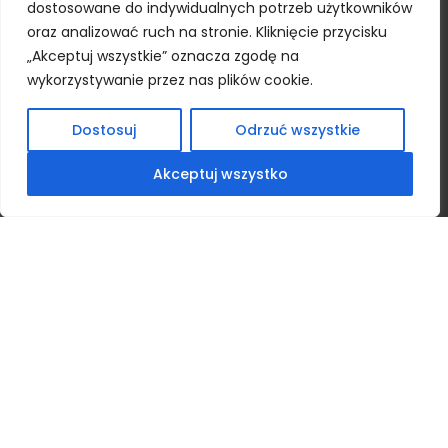
dostosowane do indywidualnych potrzeb użytkowników
Biomus sp. z o.o.
oraz analizować ruch na stronie. Kliknięcie przycisku
ul. Chemiczna 7
„Akceptuj wszystkie” oznacza zgodę na
20-329 Lublin
wykorzystywanie przez nas plików cookie.
Bank account
Dostosuj
Odrzuć wszystkie
mBank:
PL 18 1140 2004 0000 3302 7520 6158
Akceptuj wszystko
Newsletter
Sign up to receive updates from us.