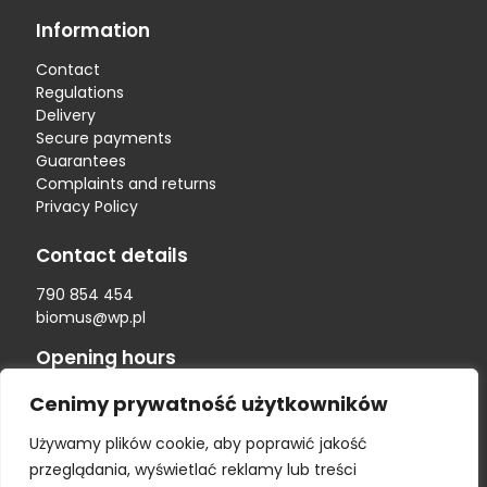
Information
Contact
Regulations
Delivery
Secure payments
Guarantees
Complaints and returns
Privacy Policy
Contact details
790 854 454
biomus@wp.pl
Opening hours
Monday - Friday
Cenimy prywatność użytkowników
00
00
8.
- 15.
Używamy plików cookie, aby poprawić jakość
Address data
przeglądania, wyświetlać reklamy lub treści