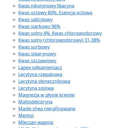
Kwas nikotynowy Niacyna
Kwas octowy 80%. Esencja octowa
Kwas salicylowy
Kwas siarkowy 96%
Kwas solny 4%. Kwas chlorowodorowy
Kwas solny (chlorowodorowy) 31-38%
Kwas sorbowy
Kwas stearynowy
Kwas szczawiowy
Lapex odkamieniacz
Lecytyna rzepakowa
Lecytyna słonecznikowa
Lecytyna sojowa
Magnezja w płynie kremie
Maltodekstryna
Masło shea nierafinowane
Mentol
Mleczan wapnia