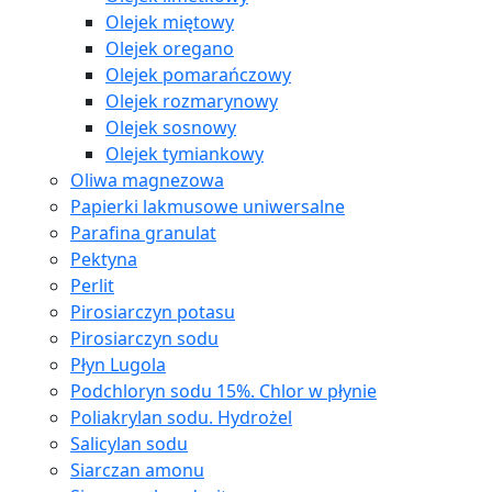
Olejek miętowy
Olejek oregano
Olejek pomarańczowy
Olejek rozmarynowy
Olejek sosnowy
Olejek tymiankowy
Oliwa magnezowa
Papierki lakmusowe uniwersalne
Parafina granulat
Pektyna
Perlit
Pirosiarczyn potasu
Pirosiarczyn sodu
Płyn Lugola
Podchloryn sodu 15%. Chlor w płynie
Poliakrylan sodu. Hydrożel
Salicylan sodu
Siarczan amonu