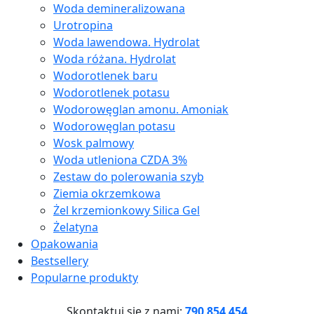
Woda demineralizowana
Urotropina
Woda lawendowa. Hydrolat
Woda różana. Hydrolat
Wodorotlenek baru
Wodorotlenek potasu
Wodorowęglan amonu. Amoniak
Wodorowęglan potasu
Wosk palmowy
Woda utleniona CZDA 3%
Zestaw do polerowania szyb
Ziemia okrzemkowa
Żel krzemionkowy Silica Gel
Żelatyna
Opakowania
Bestsellery
Popularne produkty
Skontaktuj się z nami:
790 854 454