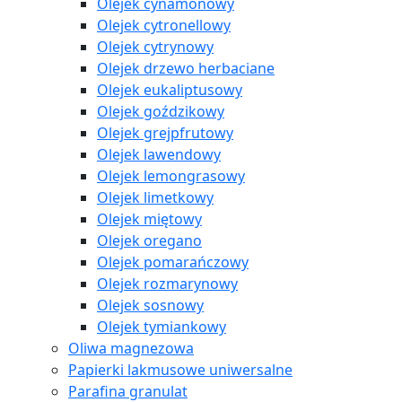
Olejek cynamonowy
Olejek cytronellowy
Olejek cytrynowy
Olejek drzewo herbaciane
Olejek eukaliptusowy
Olejek goździkowy
Olejek grejpfrutowy
Olejek lawendowy
Olejek lemongrasowy
Olejek limetkowy
Olejek miętowy
Olejek oregano
Olejek pomarańczowy
Olejek rozmarynowy
Olejek sosnowy
Olejek tymiankowy
Oliwa magnezowa
Papierki lakmusowe uniwersalne
Parafina granulat