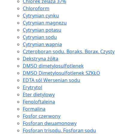
Chlorek żelaza 37%
Chloroform
Cytrynian cynku
Cytrynian magnezu
Cytrynian potasu
Cytrynian sodu
Cytrynian wapnia
Czteroboran sodu. Boraks. Borax. Czysty
Dekstryna żółta
DMSO dimetylosulfotlenek
DMSO Dimetylosulfotlenek SZKŁO
EDTA sól Wersenian sodu
Erytrytol
Eter dietylowy
Fenoloftaleina
Formalina
Fosfor czerwony
Fosforan dwuamonowy
Fosforan trisodu. Fosforan sodu