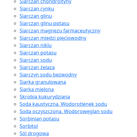
Siarczan chondroityny
Siarczan cynku
Siarczan glinu
Siarczan glinu potasu
Siarczan magnezu farmaceutyczny
Siarczan miedzi pięciowodny
Siarczan niklu
Siarczan potasu
Siarczan sodu
Siarczan żelaza
Siarczyn sodu bezwodny
Siarka granulowana
Siarka mielona
Skrobia kukurydziana
Soda kaustyczna. Wodorotlenek sodu
Soda oczyszczona. Wodorowęglan sodu
Sorbinian potasu
Sorbitol
Sól drogowa