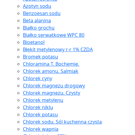
Azotyn sodu
Benzoesan sodu
Beta alanina
Białko grochu
Białko serwatkowe WPC 80
Bioetanol
Błękit metylenowy r-r 1% CZDA
Bromek potasu
Chloramina T. Bochemie.
Chlorek amonu. Salmiak
Chlorek cyny
Chlorek magnezu drogowy
Chlorek magnezu. Czysty
Chlorek metylenu
Chlorek niklu
Chlorek potasu
Chlorek sodu. Sól kuchenna czysta
Chlorek wapnia