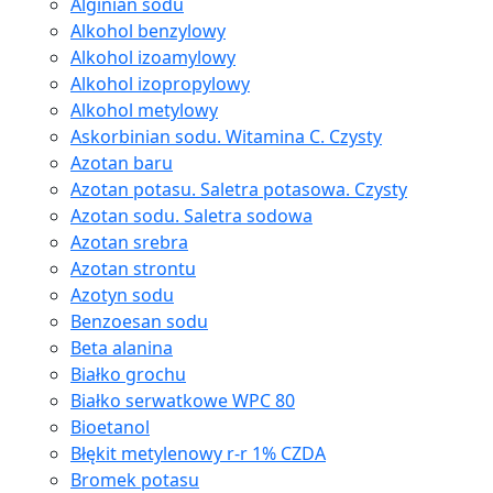
Alginian sodu
Alkohol benzylowy
Alkohol izoamylowy
Alkohol izopropylowy
Alkohol metylowy
Askorbinian sodu. Witamina C. Czysty
Azotan baru
Azotan potasu. Saletra potasowa. Czysty
Azotan sodu. Saletra sodowa
Azotan srebra
Azotan strontu
Azotyn sodu
Benzoesan sodu
Beta alanina
Białko grochu
Białko serwatkowe WPC 80
Bioetanol
Błękit metylenowy r-r 1% CZDA
Bromek potasu