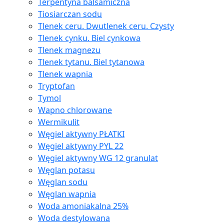
Terpentyna balsamiczna
Tiosiarczan sodu
Tlenek ceru. Dwutlenek ceru. Czysty
Tlenek cynku. Biel cynkowa
Tlenek magnezu
Tlenek tytanu. Biel tytanowa
Tlenek wapnia
Tryptofan
Tymol
Wapno chlorowane
Wermikulit
Węgiel aktywny PŁATKI
Węgiel aktywny PYL 22
Węgiel aktywny WG 12 granulat
Węglan potasu
Węglan sodu
Węglan wapnia
Woda amoniakalna 25%
Woda destylowana