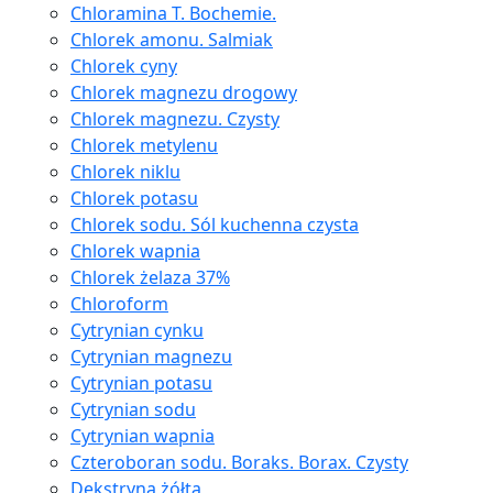
Chloramina T. Bochemie.
Chlorek amonu. Salmiak
Chlorek cyny
Chlorek magnezu drogowy
Chlorek magnezu. Czysty
Chlorek metylenu
Chlorek niklu
Chlorek potasu
Chlorek sodu. Sól kuchenna czysta
Chlorek wapnia
Chlorek żelaza 37%
Chloroform
Cytrynian cynku
Cytrynian magnezu
Cytrynian potasu
Cytrynian sodu
Cytrynian wapnia
Czteroboran sodu. Boraks. Borax. Czysty
Dekstryna żółta