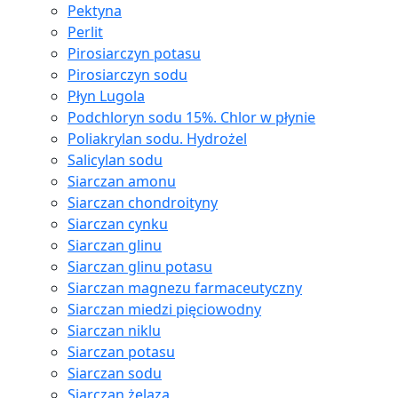
Pektyna
Perlit
Pirosiarczyn potasu
Pirosiarczyn sodu
Płyn Lugola
Podchloryn sodu 15%. Chlor w płynie
Poliakrylan sodu. Hydrożel
Salicylan sodu
Siarczan amonu
Siarczan chondroityny
Siarczan cynku
Siarczan glinu
Siarczan glinu potasu
Siarczan magnezu farmaceutyczny
Siarczan miedzi pięciowodny
Siarczan niklu
Siarczan potasu
Siarczan sodu
Siarczan żelaza