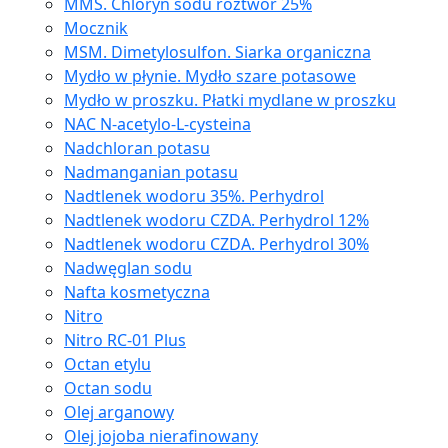
MMS. Chloryn sodu roztwór 25%
Mocznik
MSM. Dimetylosulfon. Siarka organiczna
Mydło w płynie. Mydło szare potasowe
Mydło w proszku. Płatki mydlane w proszku
NAC N-acetylo-L-cysteina
Nadchloran potasu
Nadmanganian potasu
Nadtlenek wodoru 35%. Perhydrol
Nadtlenek wodoru CZDA. Perhydrol 12%
Nadtlenek wodoru CZDA. Perhydrol 30%
Nadwęglan sodu
Nafta kosmetyczna
Nitro
Nitro RC-01 Plus
Octan etylu
Octan sodu
Olej arganowy
Olej jojoba nierafinowany