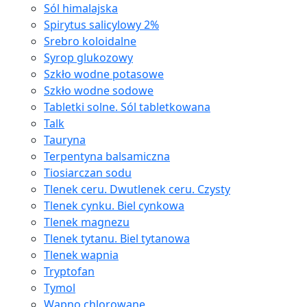
Sól himalajska
Spirytus salicylowy 2%
Srebro koloidalne
Syrop glukozowy
Szkło wodne potasowe
Szkło wodne sodowe
Tabletki solne. Sól tabletkowana
Talk
Tauryna
Terpentyna balsamiczna
Tiosiarczan sodu
Tlenek ceru. Dwutlenek ceru. Czysty
Tlenek cynku. Biel cynkowa
Tlenek magnezu
Tlenek tytanu. Biel tytanowa
Tlenek wapnia
Tryptofan
Tymol
Wapno chlorowane