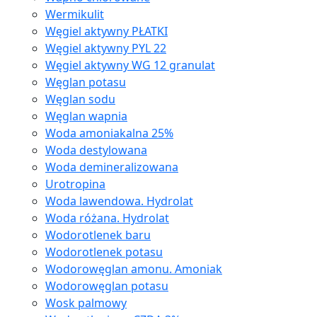
Wermikulit
Węgiel aktywny PŁATKI
Węgiel aktywny PYL 22
Węgiel aktywny WG 12 granulat
Węglan potasu
Węglan sodu
Węglan wapnia
Woda amoniakalna 25%
Woda destylowana
Woda demineralizowana
Urotropina
Woda lawendowa. Hydrolat
Woda różana. Hydrolat
Wodorotlenek baru
Wodorotlenek potasu
Wodorowęglan amonu. Amoniak
Wodorowęglan potasu
Wosk palmowy