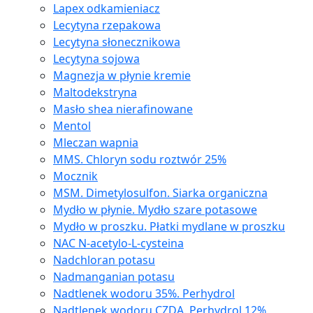
Lapex odkamieniacz
Lecytyna rzepakowa
Lecytyna słonecznikowa
Lecytyna sojowa
Magnezja w płynie kremie
Maltodekstryna
Masło shea nierafinowane
Mentol
Mleczan wapnia
MMS. Chloryn sodu roztwór 25%
Mocznik
MSM. Dimetylosulfon. Siarka organiczna
Mydło w płynie. Mydło szare potasowe
Mydło w proszku. Płatki mydlane w proszku
NAC N-acetylo-L-cysteina
Nadchloran potasu
Nadmanganian potasu
Nadtlenek wodoru 35%. Perhydrol
Nadtlenek wodoru CZDA. Perhydrol 12%