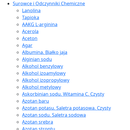
Surowce i Odczynniki Chemiczne
Lanolina
Tapioka
AAKG L-arginina
Acerola
Aceton
Agar
Albumina. Białko jaja
Alginian sodu
Alkohol benzylowy
Alkohol izoamylowy
Alkohol izopropylowy
Alkohol metylowy
Askorbinian sodu. Witamina C. Czysty
Azotan baru
Azotan potasu. Saletra potasowa. Czysty
Azotan sodu. Saletra sodowa
Azotan srebra
Azotan strontu