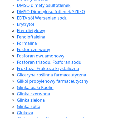
DMSO dimetylosulfotlenek
DMSO Dimetylosulfotlenek SZKŁO
EDTA sól Wersenian sodu
Erytrytol
Eter dietylowy
Fenoloftaleina
Formalina
Fosfor czerwony
Fosforan dwuamonowy
Fosforan trisodu. Fosforan sodu
Fruktoza. Fruktoza krystaliczna
Gliceryna roślinna farmaceutyczna
Glikol propylenowy farmaceutyczny
Glinka biała Kaolin
Glinka czerwona
Glinka zielona
Glinka żółta
Glukoza