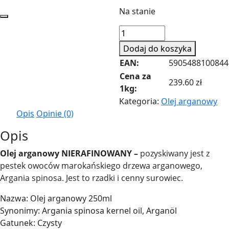
Na stanie
ilość
Olej
Dodaj do koszyka
arganowy
EAN:
5905488100844
250ml
Cena za
239.60 zł
1kg:
Kategoria:
Olej arganowy
Opis
Opinie (0)
Opis
Olej arganowy NIERAFINOWANY –
pozyskiwany jest z
pestek owoców marokańskiego drzewa arganowego,
Argania spinosa. Jest to rzadki i cenny surowiec.
Nazwa: Olej arganowy 250ml
Synonimy: Argania spinosa kernel oil, Arganöl
Gatunek: Czysty