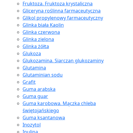
Fruktoza. Fruktoza krystaliczna
Gliceryna roślinna farmaceutyczna
Glikol propylenowy farmaceutyczny
Glinka biała Kaolin
Glinka czerwona
Glinka zielona
Glinka żółta
Glukoza
Glukozamina. Siarczan glukozaminy
Glutamina
Glutaminian sodu
Grafit
Guma arabska
Guma guar
Guma karobowa. Mączka chleba
świętojańskiego
Guma ksantanowa
Inozytol
Inulina