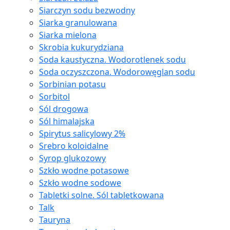
Siarczyn sodu bezwodny
Siarka granulowana
Siarka mielona
Skrobia kukurydziana
Soda kaustyczna. Wodorotlenek sodu
Soda oczyszczona. Wodorowęglan sodu
Sorbinian potasu
Sorbitol
Sól drogowa
Sól himalajska
Spirytus salicylowy 2%
Srebro koloidalne
Syrop glukozowy
Szkło wodne potasowe
Szkło wodne sodowe
Tabletki solne. Sól tabletkowana
Talk
Tauryna