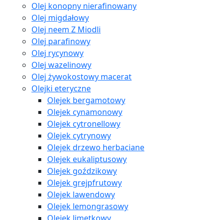
Olej konopny nierafinowany
Olej migdałowy
Olej neem Z Miodli
Olej parafinowy
Olej rycynowy
Olej wazelinowy
Olej żywokostowy macerat
Olejki eteryczne
Olejek bergamotowy
Olejek cynamonowy
Olejek cytronellowy
Olejek cytrynowy
Olejek drzewo herbaciane
Olejek eukaliptusowy
Olejek goździkowy
Olejek grejpfrutowy
Olejek lawendowy
Olejek lemongrasowy
Olejek limetkowy