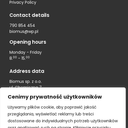
Privacy Policy
Contact details
790 854 454
biomus@wp.pl
Opening hours
Monday - Friday
00
00
8.
- 15.
Address data
Biomus sp. z o.o.
ul. Chemiczna 7
20-329 Lublin
Cenimy prywatność użytkowników
Bank account
Używamy plików cookie, aby poprawić jakość
przeglądania, wyświetlać reklamy lub treści
mBank:
PL 18 1140 2004 0000 3302 7520 6158
dostosowane do indywidualnych potrzeb użytkowników
oraz analizować ruch na stronie. Kliknięcie przycisku