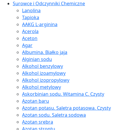
Surowce i Odczynniki Chemiczne
Lanolina
Tapioka
AAKG L-arginina
Acerola
Aceton
Agar
Albumina. Białko jaja
Alginian sodu
Alkohol benzylowy
Alkohol izoamylowy
Alkohol izopropylowy
Alkohol metylowy
Askorbinian sodu. Witamina C. Czysty
Azotan baru
Azotan potasu. Saletra potasowa. Czysty
Azotan sodu. Saletra sodowa
Azotan srebra
Azotan strontu