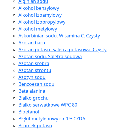
Alginian sodu
Alkohol benzylowy
Alkohol izoamylowy
Alkohol izopropylowy
Alkohol metylowy
Askorbinian sodu. Witamina C. Czysty
Azotan baru
Azotan potasu. Saletra potasowa. Czysty
Azotan sodu. Saletra sodowa
Azotan srebra
Azotan strontu
Azotyn sodu
Benzoesan sodu
Beta alanina
Białko grochu
Białko serwatkowe WPC 80
Bioetanol
Błękit metylenowy r-r 1% CZDA
Bromek potasu