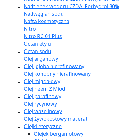
Nadtlenek wodoru CZDA. Perhydrol 30%
Nadwęglan sodu
Nafta kosmetyczna
Nitro
Nitro RC-01 Plus
Octan etylu
Octan sodu
Olej arganowy
Olej jojoba nierafinowany
Olej konopny nierafinowany
Olej migdałowy
Olej neem Z Miodli
Olej parafinowy
Olej rycynowy
Olej wazelinowy
Olej żywokostowy macerat
Olejki eteryczne
Olejek bergamotowy