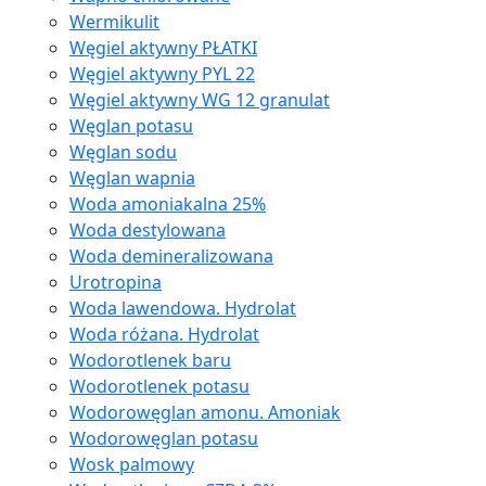
Wermikulit
Węgiel aktywny PŁATKI
Węgiel aktywny PYL 22
Węgiel aktywny WG 12 granulat
Węglan potasu
Węglan sodu
Węglan wapnia
Woda amoniakalna 25%
Woda destylowana
Woda demineralizowana
Urotropina
Woda lawendowa. Hydrolat
Woda różana. Hydrolat
Wodorotlenek baru
Wodorotlenek potasu
Wodorowęglan amonu. Amoniak
Wodorowęglan potasu
Wosk palmowy