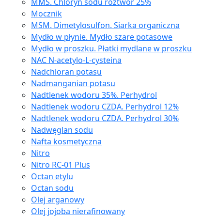
MMS. Chloryn sodu roztwór 25%
Mocznik
MSM. Dimetylosulfon. Siarka organiczna
Mydło w płynie. Mydło szare potasowe
Mydło w proszku. Płatki mydlane w proszku
NAC N-acetylo-L-cysteina
Nadchloran potasu
Nadmanganian potasu
Nadtlenek wodoru 35%. Perhydrol
Nadtlenek wodoru CZDA. Perhydrol 12%
Nadtlenek wodoru CZDA. Perhydrol 30%
Nadwęglan sodu
Nafta kosmetyczna
Nitro
Nitro RC-01 Plus
Octan etylu
Octan sodu
Olej arganowy
Olej jojoba nierafinowany