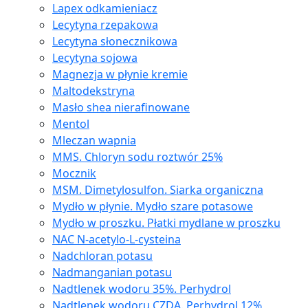
Lapex odkamieniacz
Lecytyna rzepakowa
Lecytyna słonecznikowa
Lecytyna sojowa
Magnezja w płynie kremie
Maltodekstryna
Masło shea nierafinowane
Mentol
Mleczan wapnia
MMS. Chloryn sodu roztwór 25%
Mocznik
MSM. Dimetylosulfon. Siarka organiczna
Mydło w płynie. Mydło szare potasowe
Mydło w proszku. Płatki mydlane w proszku
NAC N-acetylo-L-cysteina
Nadchloran potasu
Nadmanganian potasu
Nadtlenek wodoru 35%. Perhydrol
Nadtlenek wodoru CZDA. Perhydrol 12%