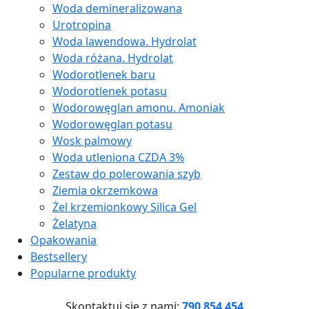
Woda demineralizowana
Urotropina
Woda lawendowa. Hydrolat
Woda różana. Hydrolat
Wodorotlenek baru
Wodorotlenek potasu
Wodorowęglan amonu. Amoniak
Wodorowęglan potasu
Wosk palmowy
Woda utleniona CZDA 3%
Zestaw do polerowania szyb
Ziemia okrzemkowa
Żel krzemionkowy Silica Gel
Żelatyna
Opakowania
Bestsellery
Popularne produkty
Skontaktuj się z nami:
790 854 454