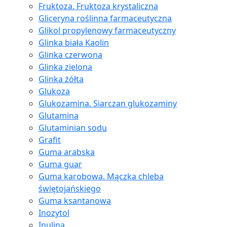
Fruktoza. Fruktoza krystaliczna
Gliceryna roślinna farmaceutyczna
Glikol propylenowy farmaceutyczny
Glinka biała Kaolin
Glinka czerwona
Glinka zielona
Glinka żółta
Glukoza
Glukozamina. Siarczan glukozaminy
Glutamina
Glutaminian sodu
Grafit
Guma arabska
Guma guar
Guma karobowa. Mączka chleba
świętojańskiego
Guma ksantanowa
Inozytol
Inulina