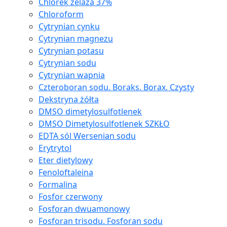
Chlorek żelaza 37%
Chloroform
Cytrynian cynku
Cytrynian magnezu
Cytrynian potasu
Cytrynian sodu
Cytrynian wapnia
Czteroboran sodu. Boraks. Borax. Czysty
Dekstryna żółta
DMSO dimetylosulfotlenek
DMSO Dimetylosulfotlenek SZKŁO
EDTA sól Wersenian sodu
Erytrytol
Eter dietylowy
Fenoloftaleina
Formalina
Fosfor czerwony
Fosforan dwuamonowy
Fosforan trisodu. Fosforan sodu