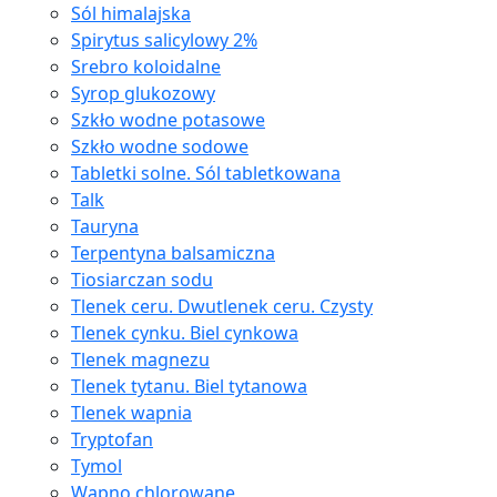
Sól himalajska
Spirytus salicylowy 2%
Srebro koloidalne
Syrop glukozowy
Szkło wodne potasowe
Szkło wodne sodowe
Tabletki solne. Sól tabletkowana
Talk
Tauryna
Terpentyna balsamiczna
Tiosiarczan sodu
Tlenek ceru. Dwutlenek ceru. Czysty
Tlenek cynku. Biel cynkowa
Tlenek magnezu
Tlenek tytanu. Biel tytanowa
Tlenek wapnia
Tryptofan
Tymol
Wapno chlorowane