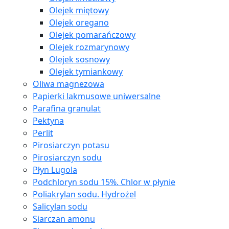
Olejek miętowy
Olejek oregano
Olejek pomarańczowy
Olejek rozmarynowy
Olejek sosnowy
Olejek tymiankowy
Oliwa magnezowa
Papierki lakmusowe uniwersalne
Parafina granulat
Pektyna
Perlit
Pirosiarczyn potasu
Pirosiarczyn sodu
Płyn Lugola
Podchloryn sodu 15%. Chlor w płynie
Poliakrylan sodu. Hydrożel
Salicylan sodu
Siarczan amonu