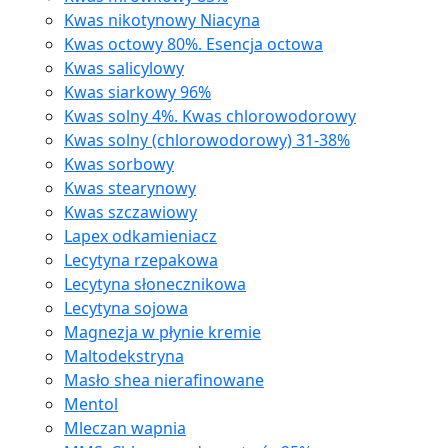
Kwas nikotynowy Niacyna
Kwas octowy 80%. Esencja octowa
Kwas salicylowy
Kwas siarkowy 96%
Kwas solny 4%. Kwas chlorowodorowy
Kwas solny (chlorowodorowy) 31-38%
Kwas sorbowy
Kwas stearynowy
Kwas szczawiowy
Lapex odkamieniacz
Lecytyna rzepakowa
Lecytyna słonecznikowa
Lecytyna sojowa
Magnezja w płynie kremie
Maltodekstryna
Masło shea nierafinowane
Mentol
Mleczan wapnia