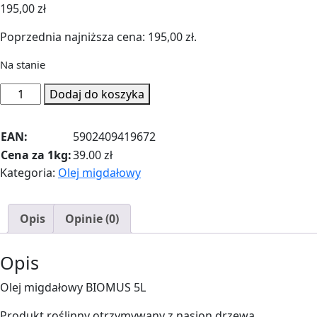
195,00
zł
Poprzednia najniższa cena:
195,00
zł
.
Na stanie
ilość
Dodaj do koszyka
Olej
migdałowy
EAN:
5902409419672
5L
Cena za 1kg:
39.00 zł
Kategoria:
Olej migdałowy
Opis
Opinie (0)
Opis
Olej migdałowy BIOMUS 5L
Produkt roślinny otrzymywany z nasion drzewa