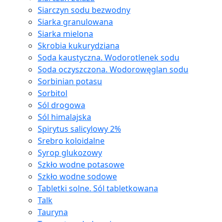
Siarczyn sodu bezwodny
Siarka granulowana
Siarka mielona
Skrobia kukurydziana
Soda kaustyczna. Wodorotlenek sodu
Soda oczyszczona. Wodorowęglan sodu
Sorbinian potasu
Sorbitol
Sól drogowa
Sól himalajska
Spirytus salicylowy 2%
Srebro koloidalne
Syrop glukozowy
Szkło wodne potasowe
Szkło wodne sodowe
Tabletki solne. Sól tabletkowana
Talk
Tauryna