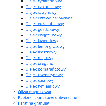
Olejek cynamonowy
Olejek cytronellowy
Olejek cytrynowy
Olejek drzewo herbaciane
Olejek eukaliptusowy
Olejek goździkowy
Olejek grejpfrutowy
Olejek lawendowy
Olejek lemongrasowy
Olejek limetkowy
Olejek miętowy
Olejek oregano
Olejek pomarańczowy
Olejek rozmarynowy
Olejek sosnowy
Olejek tymiankowy
Oliwa magnezowa
Papierki lakmusowe uniwersalne
Parafina granulat