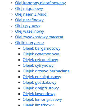
Olej konopny nierafinowany
Olej migdałowy
Olej neem Z Miodli
Olej parafinowy
Olej rycynowy
Olej wazelinowy
Olej żywokostowy macerat
Olejki eteryczne
Olejek bergamotowy
Olejek cynamonowy
Olejek cytronellowy
Olejek cytrynowy
Olejek drzewo herbaciane
Olejek eukaliptusowy
Olejek goździkowy
Olejek grejpfrutowy
Olejek lawendowy
Olejek lemongrasowy
Olejek limetkowy