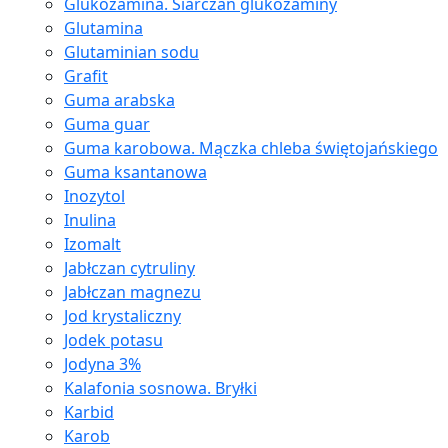
Glukozamina. Siarczan glukozaminy
Glutamina
Glutaminian sodu
Grafit
Guma arabska
Guma guar
Guma karobowa. Mączka chleba świętojańskiego
Guma ksantanowa
Inozytol
Inulina
Izomalt
Jabłczan cytruliny
Jabłczan magnezu
Jod krystaliczny
Jodek potasu
Jodyna 3%
Kalafonia sosnowa. Bryłki
Karbid
Karob