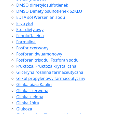
DMSO dimetylosulfotlenek
DMSO Dimetylosulfotlenek SZKŁO
EDTA sól Wersenian sodu
Erytrytol
Eter dietylowy
Fenoloftaleina
Formalina
Fosfor czerwony
Fosforan dwuamonowy
Fosforan trisodu. Fosforan sodu
Fruktoza. Fruktoza krystaliczna
Gliceryna roślinna farmaceutyczna
Glikol propylenowy farmaceutyczny
Glinka biała Kaolin
Glinka czerwona
Glinka zielona
Glinka żółta
Glukoza