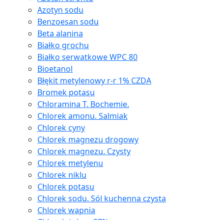
Azotyn sodu
Benzoesan sodu
Beta alanina
Białko grochu
Białko serwatkowe WPC 80
Bioetanol
Błękit metylenowy r-r 1% CZDA
Bromek potasu
Chloramina T. Bochemie.
Chlorek amonu. Salmiak
Chlorek cyny
Chlorek magnezu drogowy
Chlorek magnezu. Czysty
Chlorek metylenu
Chlorek niklu
Chlorek potasu
Chlorek sodu. Sól kuchenna czysta
Chlorek wapnia