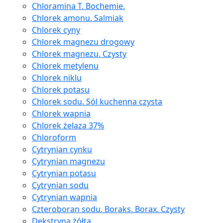
Chloramina T. Bochemie.
Chlorek amonu. Salmiak
Chlorek cyny
Chlorek magnezu drogowy
Chlorek magnezu. Czysty
Chlorek metylenu
Chlorek niklu
Chlorek potasu
Chlorek sodu. Sól kuchenna czysta
Chlorek wapnia
Chlorek żelaza 37%
Chloroform
Cytrynian cynku
Cytrynian magnezu
Cytrynian potasu
Cytrynian sodu
Cytrynian wapnia
Czteroboran sodu. Boraks. Borax. Czysty
Dekstryna żółta