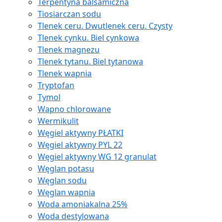
Terpentyna balsamiczna
Tiosiarczan sodu
Tlenek ceru. Dwutlenek ceru. Czysty
Tlenek cynku. Biel cynkowa
Tlenek magnezu
Tlenek tytanu. Biel tytanowa
Tlenek wapnia
Tryptofan
Tymol
Wapno chlorowane
Wermikulit
Węgiel aktywny PŁATKI
Węgiel aktywny PYL 22
Węgiel aktywny WG 12 granulat
Węglan potasu
Węglan sodu
Węglan wapnia
Woda amoniakalna 25%
Woda destylowana