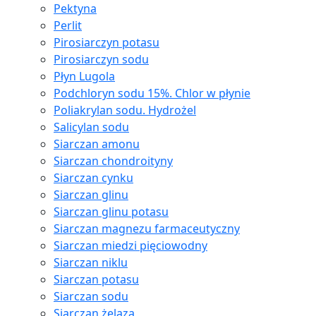
Pektyna
Perlit
Pirosiarczyn potasu
Pirosiarczyn sodu
Płyn Lugola
Podchloryn sodu 15%. Chlor w płynie
Poliakrylan sodu. Hydrożel
Salicylan sodu
Siarczan amonu
Siarczan chondroityny
Siarczan cynku
Siarczan glinu
Siarczan glinu potasu
Siarczan magnezu farmaceutyczny
Siarczan miedzi pięciowodny
Siarczan niklu
Siarczan potasu
Siarczan sodu
Siarczan żelaza