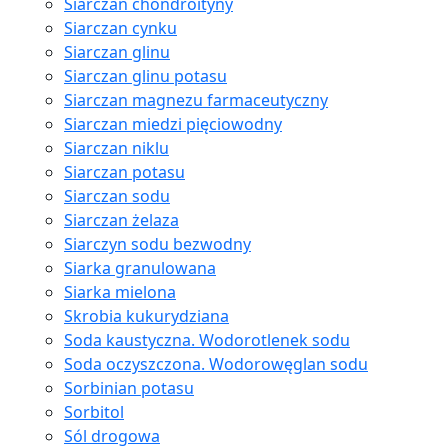
Siarczan chondroityny
Siarczan cynku
Siarczan glinu
Siarczan glinu potasu
Siarczan magnezu farmaceutyczny
Siarczan miedzi pięciowodny
Siarczan niklu
Siarczan potasu
Siarczan sodu
Siarczan żelaza
Siarczyn sodu bezwodny
Siarka granulowana
Siarka mielona
Skrobia kukurydziana
Soda kaustyczna. Wodorotlenek sodu
Soda oczyszczona. Wodorowęglan sodu
Sorbinian potasu
Sorbitol
Sól drogowa