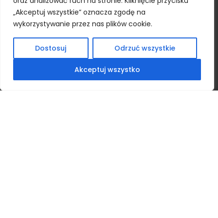
oraz analizować ruch na stronie. Kliknięcie przycisku
Monday - Friday
„Akceptuj wszystkie” oznacza zgodę na
00
00
8.
- 15.
wykorzystywanie przez nas plików cookie.
Address data
Dostosuj
Odrzuć wszystkie
Biomus sp. z o.o.
ul. Chemiczna 7
Akceptuj wszystko
20-329 Lublin
Bank account
mBank:
PL 18 1140 2004 0000 3302 7520 6158
Newsletter