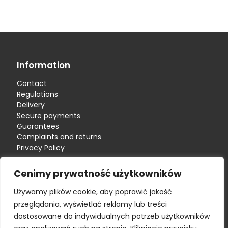
Information
Contact
Regulations
Delivery
Secure payments
Guarantees
Complaints and returns
Privacy Policy
Contact details
Cenimy prywatność użytkowników
790 854 454
Używamy plików cookie, aby poprawić jakość
biomus@wp.pl
przeglądania, wyświetlać reklamy lub treści
dostosowane do indywidualnych potrzeb użytkowników
Opening hours