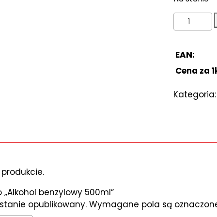
ilość
Alkohol
benzylowy
500ml
EAN:
Cena za 1
Kategoria
 produkcie.
o „Alkohol benzylowy 500ml”
ostanie opublikowany.
Wymagane pola są oznaczo