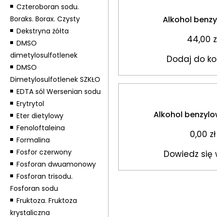
Czteroboran sodu.
Boraks. Borax. Czysty
Alkohol benzy
Dekstryna żółta
44,00
z
DMSO
dimetylosulfotlenek
Dodaj do ko
DMSO
Dimetylosulfotlenek SZKŁO
EDTA sól Wersenian sodu
Erytrytol
Alkohol benzyl
Eter dietylowy
Fenoloftaleina
0,00
zł
Formalina
Fosfor czerwony
Dowiedz się 
Fosforan dwuamonowy
Fosforan trisodu.
Fosforan sodu
Fruktoza. Fruktoza
krystaliczna