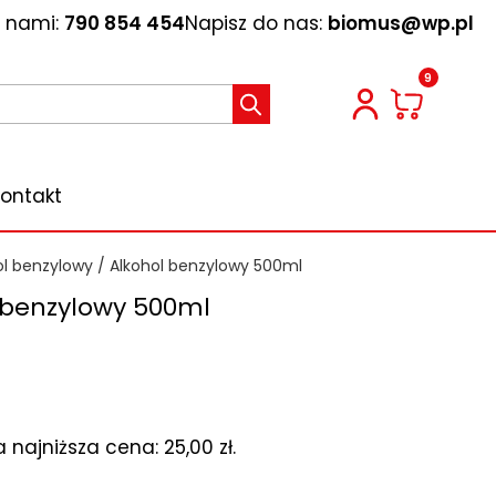
z nami:
790 854 454
Napisz do nas:
biomus@wp.pl
9
ontakt
ol benzylowy
/ Alkohol benzylowy 500ml
 benzylowy 500ml
a najniższa cena:
25,00
zł
.