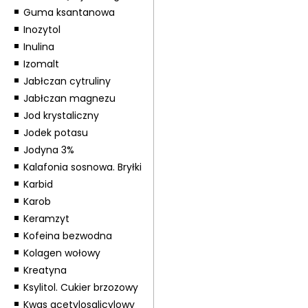
Guma ksantanowa
Inozytol
Inulina
Izomalt
Jabłczan cytruliny
Jabłczan magnezu
Jod krystaliczny
Jodek potasu
Jodyna 3%
Kalafonia sosnowa. Bryłki
Karbid
Karob
Keramzyt
Kofeina bezwodna
Kolagen wołowy
Kreatyna
Ksylitol. Cukier brzozowy
Kwas acetylosalicylowy