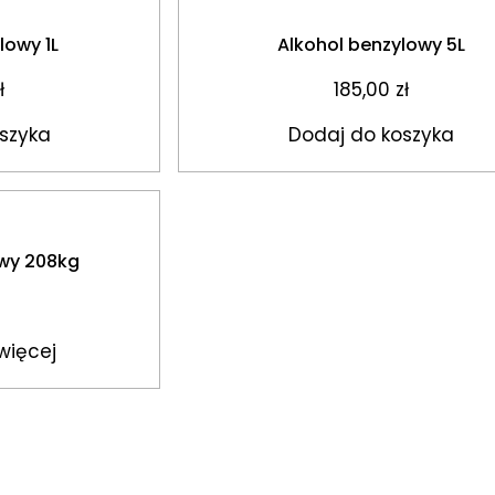
lowy 1L
Alkohol benzylowy 5L
ł
185,00
zł
szyka
Dodaj do koszyka
owy 208kg
więcej