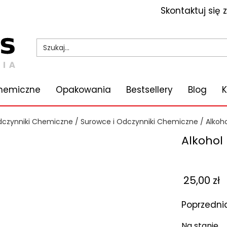
Skontaktuj się 
Chemiczne
Opakowania
Bestsellery
Blog
K
dczynniki Chemiczne
/
Surowce i Odczynniki Chemiczne
/
Alkoh
Alkohol
25,00
zł
Poprzedni
Na stanie