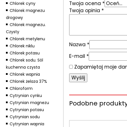
Twoja ocena
*
Chlorek cyny
Twoja opinia
*
Chlorek magnezu
drogowy
Chlorek magnezu.
Czysty
Chlorek metylenu
Nazwa
*
Chlorek niklu
Chlorek potasu
E-mail
*
Chlorek sodu. Sól
Zapamiętaj moje dane
kuchenna czysta
Chlorek wapnia
Chlorek żelaza 37%
Chloroform
Cytrynian cynku
Podobne produkt
Cytrynian magnezu
Cytrynian potasu
Cytrynian sodu
Cytrynian wapnia