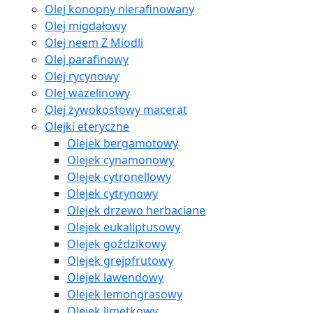
Olej konopny nierafinowany
Olej migdałowy
Olej neem Z Miodli
Olej parafinowy
Olej rycynowy
Olej wazelinowy
Olej żywokostowy macerat
Olejki eteryczne
Olejek bergamotowy
Olejek cynamonowy
Olejek cytronellowy
Olejek cytrynowy
Olejek drzewo herbaciane
Olejek eukaliptusowy
Olejek goździkowy
Olejek grejpfrutowy
Olejek lawendowy
Olejek lemongrasowy
Olejek limetkowy