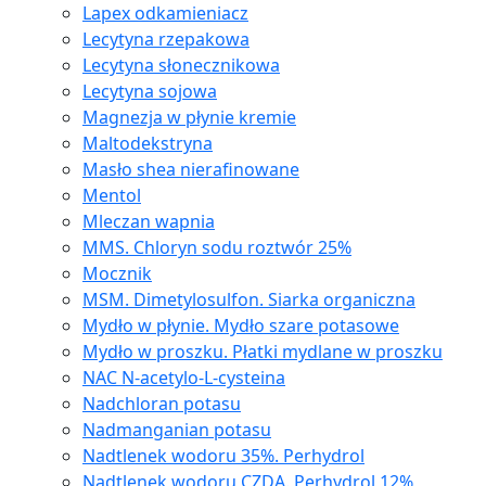
Lapex odkamieniacz
Lecytyna rzepakowa
Lecytyna słonecznikowa
Lecytyna sojowa
Magnezja w płynie kremie
Maltodekstryna
Masło shea nierafinowane
Mentol
Mleczan wapnia
MMS. Chloryn sodu roztwór 25%
Mocznik
MSM. Dimetylosulfon. Siarka organiczna
Mydło w płynie. Mydło szare potasowe
Mydło w proszku. Płatki mydlane w proszku
NAC N-acetylo-L-cysteina
Nadchloran potasu
Nadmanganian potasu
Nadtlenek wodoru 35%. Perhydrol
Nadtlenek wodoru CZDA. Perhydrol 12%