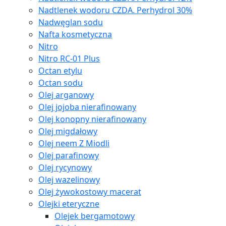
Nadtlenek wodoru CZDA. Perhydrol 30%
Nadwęglan sodu
Nafta kosmetyczna
Nitro
Nitro RC-01 Plus
Octan etylu
Octan sodu
Olej arganowy
Olej jojoba nierafinowany
Olej konopny nierafinowany
Olej migdałowy
Olej neem Z Miodli
Olej parafinowy
Olej rycynowy
Olej wazelinowy
Olej żywokostowy macerat
Olejki eteryczne
Olejek bergamotowy