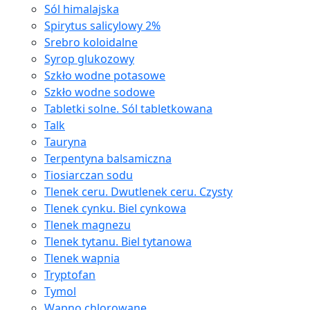
Sól himalajska
Spirytus salicylowy 2%
Srebro koloidalne
Syrop glukozowy
Szkło wodne potasowe
Szkło wodne sodowe
Tabletki solne. Sól tabletkowana
Talk
Tauryna
Terpentyna balsamiczna
Tiosiarczan sodu
Tlenek ceru. Dwutlenek ceru. Czysty
Tlenek cynku. Biel cynkowa
Tlenek magnezu
Tlenek tytanu. Biel tytanowa
Tlenek wapnia
Tryptofan
Tymol
Wapno chlorowane