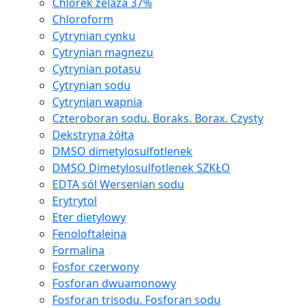
Chlorek żelaza 37%
Chloroform
Cytrynian cynku
Cytrynian magnezu
Cytrynian potasu
Cytrynian sodu
Cytrynian wapnia
Czteroboran sodu. Boraks. Borax. Czysty
Dekstryna żółta
DMSO dimetylosulfotlenek
DMSO Dimetylosulfotlenek SZKŁO
EDTA sól Wersenian sodu
Erytrytol
Eter dietylowy
Fenoloftaleina
Formalina
Fosfor czerwony
Fosforan dwuamonowy
Fosforan trisodu. Fosforan sodu