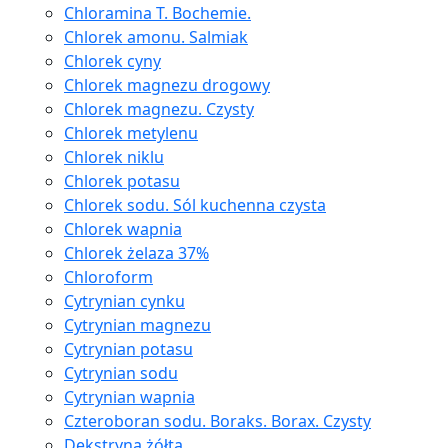
Chloramina T. Bochemie.
Chlorek amonu. Salmiak
Chlorek cyny
Chlorek magnezu drogowy
Chlorek magnezu. Czysty
Chlorek metylenu
Chlorek niklu
Chlorek potasu
Chlorek sodu. Sól kuchenna czysta
Chlorek wapnia
Chlorek żelaza 37%
Chloroform
Cytrynian cynku
Cytrynian magnezu
Cytrynian potasu
Cytrynian sodu
Cytrynian wapnia
Czteroboran sodu. Boraks. Borax. Czysty
Dekstryna żółta