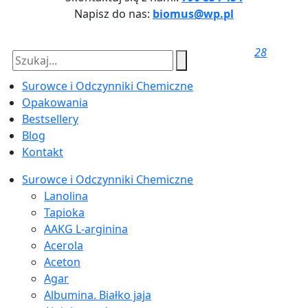
Napisz do nas:
biomus@wp.pl
28
Surowce i Odczynniki Chemiczne
Opakowania
Bestsellery
Blog
Kontakt
Surowce i Odczynniki Chemiczne
Lanolina
Tapioka
AAKG L-arginina
Acerola
Aceton
Agar
Albumina. Białko jaja