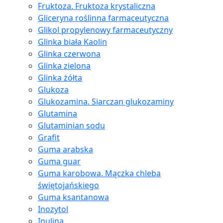
Fruktoza. Fruktoza krystaliczna
Gliceryna roślinna farmaceutyczna
Glikol propylenowy farmaceutyczny
Glinka biała Kaolin
Glinka czerwona
Glinka zielona
Glinka żółta
Glukoza
Glukozamina. Siarczan glukozaminy
Glutamina
Glutaminian sodu
Grafit
Guma arabska
Guma guar
Guma karobowa. Mączka chleba
świętojańskiego
Guma ksantanowa
Inozytol
Inulina