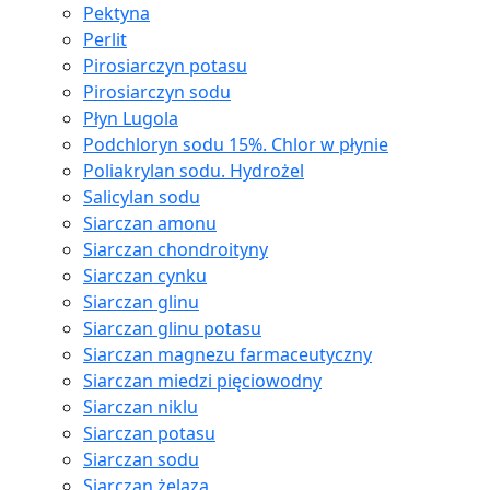
Pektyna
Perlit
Pirosiarczyn potasu
Pirosiarczyn sodu
Płyn Lugola
Podchloryn sodu 15%. Chlor w płynie
Poliakrylan sodu. Hydrożel
Salicylan sodu
Siarczan amonu
Siarczan chondroityny
Siarczan cynku
Siarczan glinu
Siarczan glinu potasu
Siarczan magnezu farmaceutyczny
Siarczan miedzi pięciowodny
Siarczan niklu
Siarczan potasu
Siarczan sodu
Siarczan żelaza