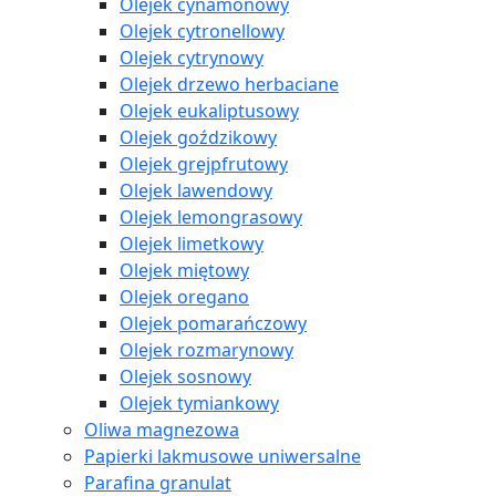
Olejek cynamonowy
Olejek cytronellowy
Olejek cytrynowy
Olejek drzewo herbaciane
Olejek eukaliptusowy
Olejek goździkowy
Olejek grejpfrutowy
Olejek lawendowy
Olejek lemongrasowy
Olejek limetkowy
Olejek miętowy
Olejek oregano
Olejek pomarańczowy
Olejek rozmarynowy
Olejek sosnowy
Olejek tymiankowy
Oliwa magnezowa
Papierki lakmusowe uniwersalne
Parafina granulat