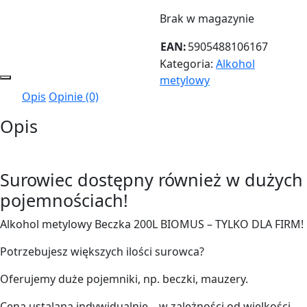
Brak w magazynie
EAN:
5905488106167
Kategoria:
Alkohol
metylowy
Opis
Opinie (0)
Opis
Surowiec dostępny również w dużych
pojemnościach!
Alkohol metylowy Beczka 200L BIOMUS – TYLKO DLA FIRM!
Potrzebujesz większych ilości surowca?
Oferujemy duże pojemniki, np. beczki, mauzery.
Cena ustalana indywidualnie – w zależności od wielkości