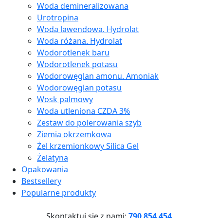
Woda demineralizowana
Urotropina
Woda lawendowa. Hydrolat
Woda różana. Hydrolat
Wodorotlenek baru
Wodorotlenek potasu
Wodorowęglan amonu. Amoniak
Wodorowęglan potasu
Wosk palmowy
Woda utleniona CZDA 3%
Zestaw do polerowania szyb
Ziemia okrzemkowa
Żel krzemionkowy Silica Gel
Żelatyna
Opakowania
Bestsellery
Popularne produkty
Skontaktuj się z nami:
790 854 454