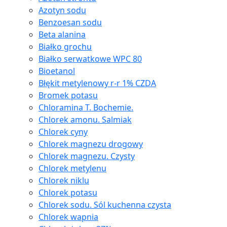
Azotyn sodu
Benzoesan sodu
Beta alanina
Białko grochu
Białko serwatkowe WPC 80
Bioetanol
Błękit metylenowy r-r 1% CZDA
Bromek potasu
Chloramina T. Bochemie.
Chlorek amonu. Salmiak
Chlorek cyny
Chlorek magnezu drogowy
Chlorek magnezu. Czysty
Chlorek metylenu
Chlorek niklu
Chlorek potasu
Chlorek sodu. Sól kuchenna czysta
Chlorek wapnia