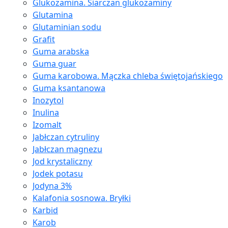
Glukozamina. Siarczan glukozaminy
Glutamina
Glutaminian sodu
Grafit
Guma arabska
Guma guar
Guma karobowa. Mączka chleba świętojańskiego
Guma ksantanowa
Inozytol
Inulina
Izomalt
Jabłczan cytruliny
Jabłczan magnezu
Jod krystaliczny
Jodek potasu
Jodyna 3%
Kalafonia sosnowa. Bryłki
Karbid
Karob