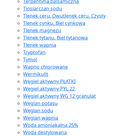
Terpentyna balsamiczna
Tiosiarczan sodu
Tlenek ceru. Dwutlenek ceru. Czysty
Tlenek cynku. Biel cynkowa
Tlenek magnezu
Tlenek tytanu. Biel tytanowa
Tlenek wapnia
Tryptofan
Tymol
Wapno chlorowane
Wermikulit
Węgiel aktywny PŁATKI
Węgiel aktywny PYL 22
Węgiel aktywny WG 12 granulat
Węglan potasu
Węglan sodu
Węglan wapnia
Woda amoniakalna 25%
Woda destylowana