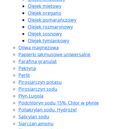
Olejek miętowy
Olejek oregano
Olejek pomarańczowy
Olejek rozmarynowy
Olejek sosnowy
Olejek tymiankowy
Oliwa magnezowa
Papierki lakmusowe uniwersalne
Parafina granulat
Pektyna
Perlit
Pirosiarczyn potasu
Pirosiarczyn sodu
Płyn Lugola
Podchloryn sodu 15%. Chlor w płynie
Poliakrylan sodu. Hydrożel
Salicylan sodu
Siarczan amonu