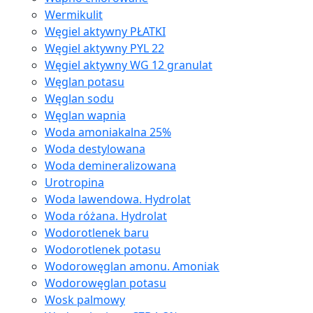
Wermikulit
Węgiel aktywny PŁATKI
Węgiel aktywny PYL 22
Węgiel aktywny WG 12 granulat
Węglan potasu
Węglan sodu
Węglan wapnia
Woda amoniakalna 25%
Woda destylowana
Woda demineralizowana
Urotropina
Woda lawendowa. Hydrolat
Woda różana. Hydrolat
Wodorotlenek baru
Wodorotlenek potasu
Wodorowęglan amonu. Amoniak
Wodorowęglan potasu
Wosk palmowy