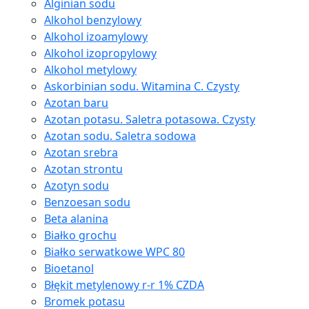
Alginian sodu
Alkohol benzylowy
Alkohol izoamylowy
Alkohol izopropylowy
Alkohol metylowy
Askorbinian sodu. Witamina C. Czysty
Azotan baru
Azotan potasu. Saletra potasowa. Czysty
Azotan sodu. Saletra sodowa
Azotan srebra
Azotan strontu
Azotyn sodu
Benzoesan sodu
Beta alanina
Białko grochu
Białko serwatkowe WPC 80
Bioetanol
Błękit metylenowy r-r 1% CZDA
Bromek potasu