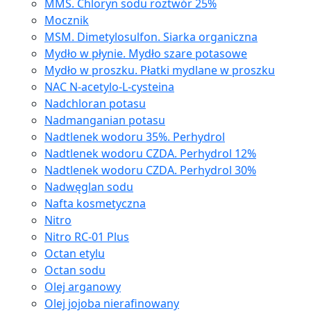
MMS. Chloryn sodu roztwór 25%
Mocznik
MSM. Dimetylosulfon. Siarka organiczna
Mydło w płynie. Mydło szare potasowe
Mydło w proszku. Płatki mydlane w proszku
NAC N-acetylo-L-cysteina
Nadchloran potasu
Nadmanganian potasu
Nadtlenek wodoru 35%. Perhydrol
Nadtlenek wodoru CZDA. Perhydrol 12%
Nadtlenek wodoru CZDA. Perhydrol 30%
Nadwęglan sodu
Nafta kosmetyczna
Nitro
Nitro RC-01 Plus
Octan etylu
Octan sodu
Olej arganowy
Olej jojoba nierafinowany