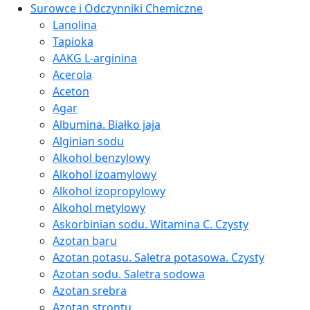
Surowce i Odczynniki Chemiczne
Lanolina
Tapioka
AAKG L-arginina
Acerola
Aceton
Agar
Albumina. Białko jaja
Alginian sodu
Alkohol benzylowy
Alkohol izoamylowy
Alkohol izopropylowy
Alkohol metylowy
Askorbinian sodu. Witamina C. Czysty
Azotan baru
Azotan potasu. Saletra potasowa. Czysty
Azotan sodu. Saletra sodowa
Azotan srebra
Azotan strontu