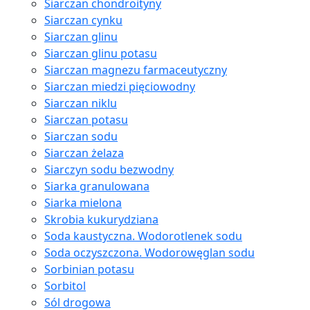
Siarczan chondroityny
Siarczan cynku
Siarczan glinu
Siarczan glinu potasu
Siarczan magnezu farmaceutyczny
Siarczan miedzi pięciowodny
Siarczan niklu
Siarczan potasu
Siarczan sodu
Siarczan żelaza
Siarczyn sodu bezwodny
Siarka granulowana
Siarka mielona
Skrobia kukurydziana
Soda kaustyczna. Wodorotlenek sodu
Soda oczyszczona. Wodorowęglan sodu
Sorbinian potasu
Sorbitol
Sól drogowa