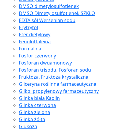
DMSO dimetylosulfotlenek
DMSO Dimetylosulfotlenek SZKŁO
EDTA sól Wersenian sodu
Erytrytol
Eter dietylowy
Fenoloftaleina
Formalina
Fosfor czerwony
Fosforan dwuamonowy
Fosforan trisodu. Fosforan sodu
Fruktoza. Fruktoza krystaliczna
Gliceryna roślinna farmaceutyczna
Glikol propylenowy farmaceutyczny
Glinka biała Kaolin
Glinka czerwona
Glinka zielona
Glinka żółta
Glukoza