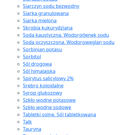
Siarczyn sodu bezwodny
Siarka granulowana
Siarka mielona
Skrobia kukurydziana
Soda kaustyczna. Wodorotlenek sodu
Soda oczyszczona. Wodorowęglan sodu
Sorbinian potasu
Sorbitol
Sól drogowa
Sól himalajska
Spirytus salicylowy 2%
Srebro koloidalne
Syrop glukozowy
Szkło wodne potasowe
Szkło wodne sodowe
Tabletki solne. Sól tabletkowana
Talk
Tauryna