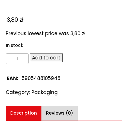
3,80
zł
Previous lowest price was
3,80
zł
.
In stock
Flexible
Add to cart
Bottle
BIOMUS
100ml
EAN:
5905488105948
quantity
Category:
Packaging
Description
Reviews (0)