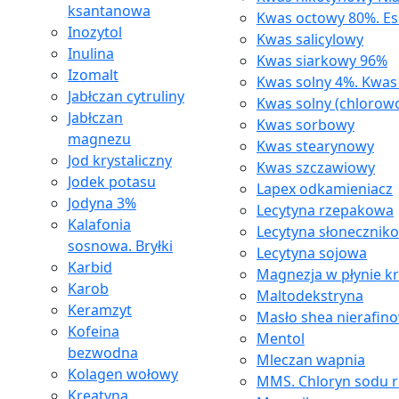
ksantanowa
Kwas octowy 80%. Es
Inozytol
Kwas salicylowy
Inulina
Kwas siarkowy 96%
Izomalt
Kwas solny 4%. Kwa
Jabłczan cytruliny
Kwas solny (chlorow
Jabłczan
Kwas sorbowy
magnezu
Kwas stearynowy
Jod krystaliczny
Kwas szczawiowy
Jodek potasu
Lapex odkamieniacz
Jodyna 3%
Lecytyna rzepakowa
Kalafonia
Lecytyna słonecznik
sosnowa. Bryłki
Lecytyna sojowa
Karbid
Magnezja w płynie k
Karob
Maltodekstryna
Keramzyt
Masło shea nierafin
Kofeina
Mentol
bezwodna
Mleczan wapnia
Kolagen wołowy
MMS. Chloryn sodu 
Kreatyna