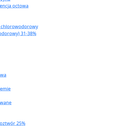
encja octowa
s chlorowodorowy
odorowy) 31-38%
owa
remie
owane
roztwór 25%