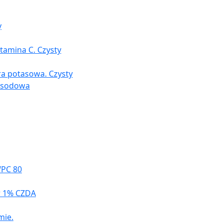
y
tamina C. Czysty
ra potasowa. Czysty
a sodowa
WPC 80
r 1% CZDA
mie.