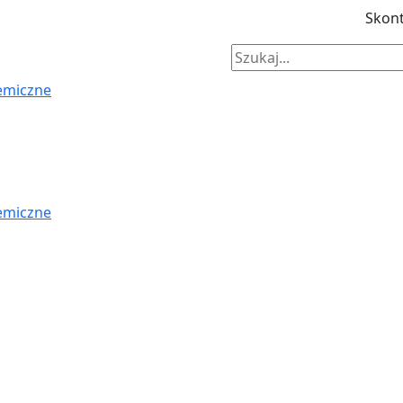
Skont
emiczne
emiczne