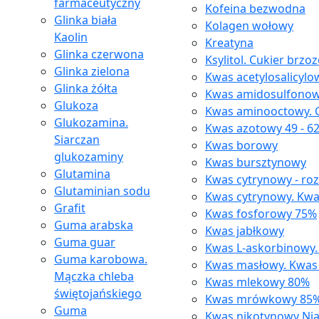
farmaceutyczny
Kofeina bezwodna
Glinka biała
Kolagen wołowy
Kaolin
Kreatyna
Glinka czerwona
Ksylitol. Cukier brzo
Glinka zielona
Kwas acetylosalicylo
Glinka żółta
Kwas amidosulfono
Glukoza
Kwas aminooctowy. G
Glukozamina.
Kwas azotowy 49 - 6
Siarczan
Kwas borowy
glukozaminy
Kwas bursztynowy
Glutamina
Kwas cytrynowy - ro
Glutaminian sodu
Kwas cytrynowy. Kwa
Grafit
Kwas fosforowy 75%
Guma arabska
Kwas jabłkowy
Guma guar
Kwas L-askorbinowy.
Guma karobowa.
Kwas masłowy. Kwas
Mączka chleba
Kwas mlekowy 80%
świętojańskiego
Kwas mrówkowy 85
Guma
Kwas nikotynowy Ni