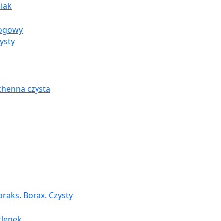
iak
rogowy
ysty
chenna czysta
raks. Borax. Czysty
tlenek