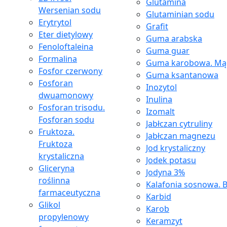
Glutamina
Wersenian sodu
Glutaminian sodu
Erytrytol
Grafit
Eter dietylowy
Guma arabska
Fenoloftaleina
Guma guar
Formalina
Guma karobowa. Mąc
Fosfor czerwony
Guma ksantanowa
Fosforan
Inozytol
dwuamonowy
Inulina
Fosforan trisodu.
Izomalt
Fosforan sodu
Jabłczan cytruliny
Fruktoza.
Jabłczan magnezu
Fruktoza
Jod krystaliczny
krystaliczna
Jodek potasu
Gliceryna
Jodyna 3%
roślinna
Kalafonia sosnowa. B
farmaceutyczna
Karbid
Glikol
Karob
propylenowy
Keramzyt