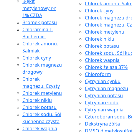
Błękit
Chlorek amonu. Salm
metylenowy r-r
Chlorek cyny
1% CZDA
Chlorek magnezu d
Bromek potasu
Chlorek magnezu. Cz
Chloramina T.
Chlorek metylenu
Bochemie.
Chlorek niklu
Chlorek amonu.
Chlorek potasu
Salmiak
Chlorek sodu. Sól ku
Chlorek cyny
Chlorek wapnia
Chlorek magnezu
Chlorek żelaza 37%
drogowy
Chloroform
Chlorek
Cytrynian cynku
magnezu. Czysty
Cytrynian magnezu
Chlorek metylenu
Cytrynian potasu
Chlorek niklu
Cytrynian sodu
Chlorek potasu
Cytrynian wapnia
Chlorek sodu. Sól
Czteroboran sodu. Bo
kuchenna czysta
Dekstryna żółta
Chlorek wapnia
DMSO dimetylosulfo