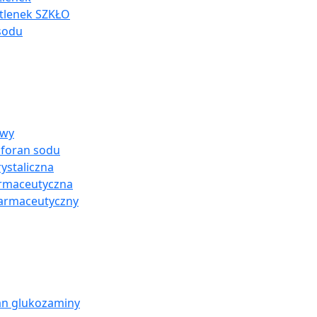
tlenek SZKŁO
sodu
owy
sforan sodu
ystaliczna
armaceutyczna
farmaceutyczny
an glukozaminy