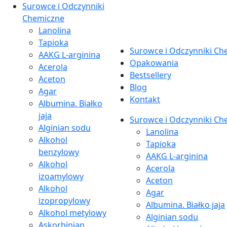
Surowce i Odczynniki
Chemiczne
Lanolina
Tapioka
Surowce i Odczynniki Ch
AAKG L-arginina
Opakowania
Acerola
Bestsellery
Aceton
Blog
Agar
Kontakt
Albumina. Białko
jaja
Surowce i Odczynniki Ch
Alginian sodu
Lanolina
Alkohol
Tapioka
benzylowy
AAKG L-arginina
Alkohol
Acerola
izoamylowy
Aceton
Alkohol
Agar
izopropylowy
Albumina. Białko jaja
Alkohol metylowy
Alginian sodu
Askorbinian