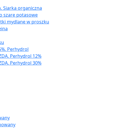
. Siarka organiczna
ło szare potasowe
atki mydlane w proszku
eina
su
%. Perhydrol
ZDA. Perhydrol 12%
ZDA. Perhydrol 30%
owany
inowany