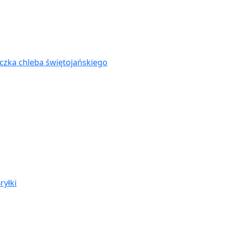
zka chleba świętojańskiego
ryłki