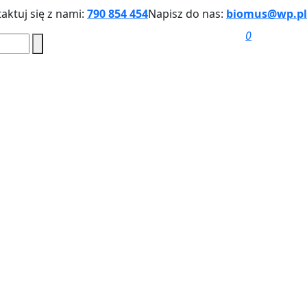
aktuj się z nami:
790 854 454
Napisz do nas:
biomus@wp.pl
0