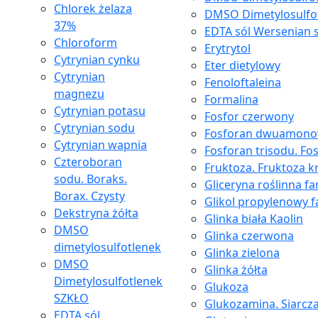
Chlorek żelaza
DMSO Dimetylosulfo
37%
EDTA sól Wersenian 
Chloroform
Erytrytol
Cytrynian cynku
Eter dietylowy
Cytrynian
Fenoloftaleina
magnezu
Formalina
Cytrynian potasu
Fosfor czerwony
Cytrynian sodu
Fosforan dwuamon
Cytrynian wapnia
Fosforan trisodu. Fo
Czteroboran
Fruktoza. Fruktoza kr
sodu. Boraks.
Gliceryna roślinna f
Borax. Czysty
Glikol propylenowy 
Dekstryna żółta
Glinka biała Kaolin
DMSO
Glinka czerwona
dimetylosulfotlenek
Glinka zielona
DMSO
Glinka żółta
Dimetylosulfotlenek
Glukoza
SZKŁO
Glukozamina. Siarcz
EDTA sól