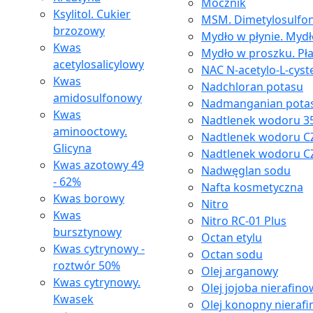
Mocznik
Ksylitol. Cukier
MSM. Dimetylosulfon
brzozowy
Mydło w płynie. Myd
Kwas
Mydło w proszku. Pł
acetylosalicylowy
NAC N-acetylo-L-cyst
Kwas
Nadchloran potasu
amidosulfonowy
Nadmanganian pota
Kwas
Nadtlenek wodoru 35
aminooctowy.
Nadtlenek wodoru C
Glicyna
Nadtlenek wodoru C
Kwas azotowy 49
Nadwęglan sodu
- 62%
Nafta kosmetyczna
Kwas borowy
Nitro
Kwas
Nitro RC-01 Plus
bursztynowy
Octan etylu
Kwas cytrynowy -
Octan sodu
roztwór 50%
Olej arganowy
Kwas cytrynowy.
Olej jojoba nierafin
Kwasek
Olej konopny nieraf