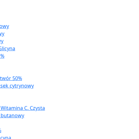
zowy
wy
wy
licyna
2%
ztwór 50%
sek cytrynowy
 Witamina C. Czysta
 butanowy
%
acyna