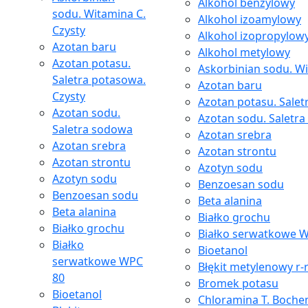
Alkohol benzylowy
sodu. Witamina C.
Alkohol izoamylowy
Czysty
Alkohol izopropylow
Azotan baru
Alkohol metylowy
Azotan potasu.
Askorbinian sodu. Wi
Saletra potasowa.
Azotan baru
Czysty
Azotan potasu. Salet
Azotan sodu.
Azotan sodu. Saletr
Saletra sodowa
Azotan srebra
Azotan srebra
Azotan strontu
Azotan strontu
Azotyn sodu
Azotyn sodu
Benzoesan sodu
Benzoesan sodu
Beta alanina
Beta alanina
Białko grochu
Białko grochu
Białko serwatkowe 
Białko
Bioetanol
serwatkowe WPC
Błękit metylenowy r-
80
Bromek potasu
Bioetanol
Chloramina T. Boche