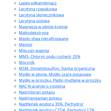
Lapex odkamieniacz
Lecytyna rzepakowa
Lecytyna słonecznikowa
Lecytyna sojowa
Magnezja w płynie kremie
Maltodekstryna
Masło shea nierafinowane
Mentol
Mleczan wapnia
MMS. Chloryn sodu roztwór 25%
Mocznik
MSM. Dimetylosulfon. Siarka organiczna
Mydło w płynie. Mydło szare potasowe
Mydło w proszku. Płatki mydlane w proszku
NAC N-acetylo-L-cysteina
Nadchloran potasu
Nadmanganian potasu
Nadtlenek wodoru 35%. Perhydrol
Nadtlenek wodoru CZDA. Perhydrol 12%