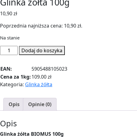
Glinka żółta 100g
10,90
zł
Poprzednia najniższa cena:
10,90
zł
.
Na stanie
ilość
Dodaj do koszyka
Glinka
żółta
EAN:
5905488105023
100g
Cena za 1kg:
109.00 zł
Kategoria:
Glinka żółta
Opis
Opinie (0)
Opis
Glinka żółta BIOMUS 100g