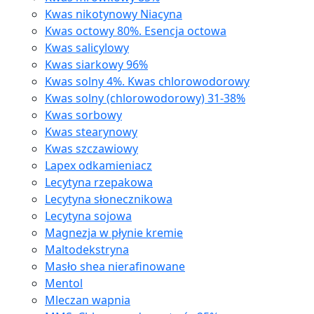
Kwas nikotynowy Niacyna
Kwas octowy 80%. Esencja octowa
Kwas salicylowy
Kwas siarkowy 96%
Kwas solny 4%. Kwas chlorowodorowy
Kwas solny (chlorowodorowy) 31-38%
Kwas sorbowy
Kwas stearynowy
Kwas szczawiowy
Lapex odkamieniacz
Lecytyna rzepakowa
Lecytyna słonecznikowa
Lecytyna sojowa
Magnezja w płynie kremie
Maltodekstryna
Masło shea nierafinowane
Mentol
Mleczan wapnia