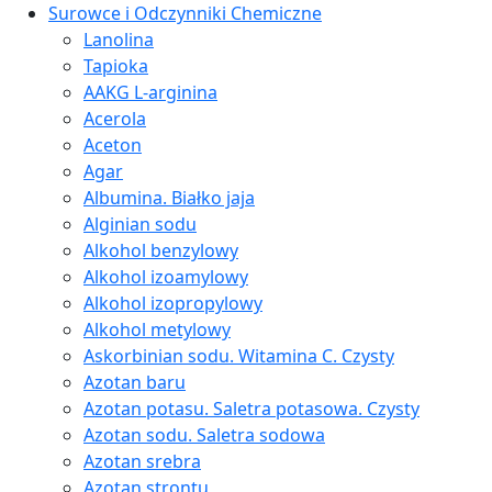
Surowce i Odczynniki Chemiczne
Lanolina
Tapioka
AAKG L-arginina
Acerola
Aceton
Agar
Albumina. Białko jaja
Alginian sodu
Alkohol benzylowy
Alkohol izoamylowy
Alkohol izopropylowy
Alkohol metylowy
Askorbinian sodu. Witamina C. Czysty
Azotan baru
Azotan potasu. Saletra potasowa. Czysty
Azotan sodu. Saletra sodowa
Azotan srebra
Azotan strontu