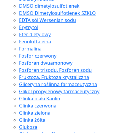
DMSO dimetylosulfotlenek
DMSO Dimetylosulfotlenek SZKŁO
EDTA sól Wersenian sodu
Erytrytol
Eter dietylowy
Fenoloftaleina
Formalina
Fosfor czerwony
Fosforan dwuamonowy
Fosforan trisodu. Fosforan sodu
Fruktoza. Fruktoza krystaliczna
Gliceryna roślinna farmaceutyczna
Glikol propylenowy farmaceutyczny
Glinka biała Kaolin
Glinka czerwona
Glinka zielona
Glinka żółta
Glukoza