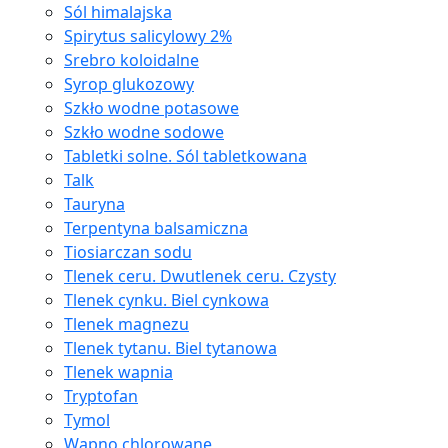
Sól himalajska
Spirytus salicylowy 2%
Srebro koloidalne
Syrop glukozowy
Szkło wodne potasowe
Szkło wodne sodowe
Tabletki solne. Sól tabletkowana
Talk
Tauryna
Terpentyna balsamiczna
Tiosiarczan sodu
Tlenek ceru. Dwutlenek ceru. Czysty
Tlenek cynku. Biel cynkowa
Tlenek magnezu
Tlenek tytanu. Biel tytanowa
Tlenek wapnia
Tryptofan
Tymol
Wapno chlorowane