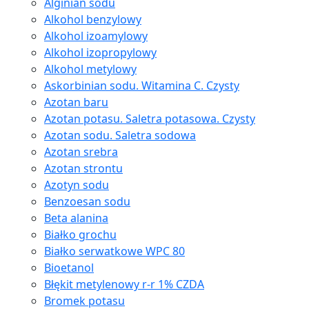
Alginian sodu
Alkohol benzylowy
Alkohol izoamylowy
Alkohol izopropylowy
Alkohol metylowy
Askorbinian sodu. Witamina C. Czysty
Azotan baru
Azotan potasu. Saletra potasowa. Czysty
Azotan sodu. Saletra sodowa
Azotan srebra
Azotan strontu
Azotyn sodu
Benzoesan sodu
Beta alanina
Białko grochu
Białko serwatkowe WPC 80
Bioetanol
Błękit metylenowy r-r 1% CZDA
Bromek potasu