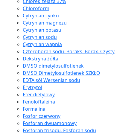
Chlorek żelaza 37%
Chloroform
Cytrynian cynku
Cytrynian magnezu
Cytrynian potasu
Cytrynian sodu
Cytrynian wapnia
Czteroboran sodu. Boraks. Borax. Czysty
Dekstryna żółta
DMSO dimetylosulfotlenek
DMSO Dimetylosulfotlenek SZKŁO
EDTA sól Wersenian sodu
Erytrytol
Eter dietylowy
Fenoloftaleina
Formalina
Fosfor czerwony
Fosforan dwuamonowy
Fosforan trisodu. Fosforan sodu