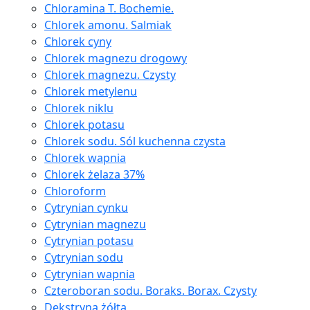
Chloramina T. Bochemie.
Chlorek amonu. Salmiak
Chlorek cyny
Chlorek magnezu drogowy
Chlorek magnezu. Czysty
Chlorek metylenu
Chlorek niklu
Chlorek potasu
Chlorek sodu. Sól kuchenna czysta
Chlorek wapnia
Chlorek żelaza 37%
Chloroform
Cytrynian cynku
Cytrynian magnezu
Cytrynian potasu
Cytrynian sodu
Cytrynian wapnia
Czteroboran sodu. Boraks. Borax. Czysty
Dekstryna żółta