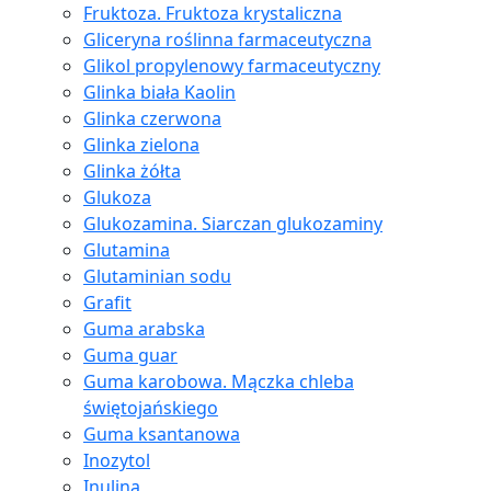
Fruktoza. Fruktoza krystaliczna
Gliceryna roślinna farmaceutyczna
Glikol propylenowy farmaceutyczny
Glinka biała Kaolin
Glinka czerwona
Glinka zielona
Glinka żółta
Glukoza
Glukozamina. Siarczan glukozaminy
Glutamina
Glutaminian sodu
Grafit
Guma arabska
Guma guar
Guma karobowa. Mączka chleba
świętojańskiego
Guma ksantanowa
Inozytol
Inulina