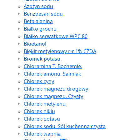
Azotyn sodu
Benzoesan sodu
Beta alanina
Białko grochu
Białko serwatkowe WPC 80
Bioetanol
Błękit metylenowy r-r 1% CZDA
Bromek potasu
Chloramina T. Bochemie.
Chlorek amonu. Salmiak
Chlorek cyny
Chlorek magnezu drogowy
Chlorek magnezu. Czysty
Chlorek metylenu
Chlorek niklu
Chlorek potasu
Chlorek sodu. Sól kuchenna czysta
Chlorek wapnia