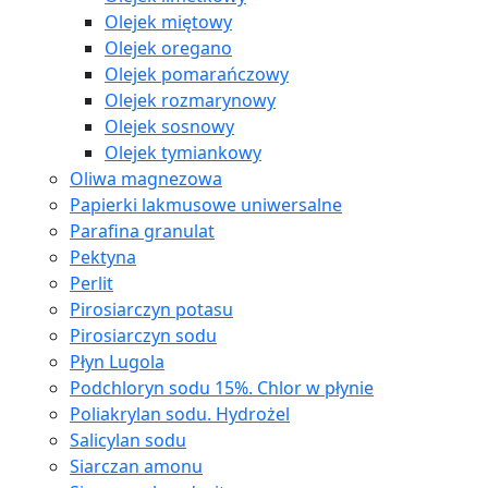
Olejek miętowy
Olejek oregano
Olejek pomarańczowy
Olejek rozmarynowy
Olejek sosnowy
Olejek tymiankowy
Oliwa magnezowa
Papierki lakmusowe uniwersalne
Parafina granulat
Pektyna
Perlit
Pirosiarczyn potasu
Pirosiarczyn sodu
Płyn Lugola
Podchloryn sodu 15%. Chlor w płynie
Poliakrylan sodu. Hydrożel
Salicylan sodu
Siarczan amonu