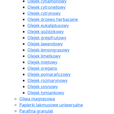
Olejek cynamonowy
Olejek cytronellowy
Olejek cytrynowy
Olejek drzewo herbaciane
Olejek eukaliptusowy
Olejek goździkowy
Olejek grejpfrutowy
Olejek lawendowy
Olejek lemongrasowy
Olejek limetkowy
Olejek miętowy
Olejek oregano
Olejek pomarańczowy
Olejek rozmarynowy
Olejek sosnowy
Olejek tymiankowy
Oliwa magnezowa
Papierki lakmusowe uniwersalne
Parafina granulat