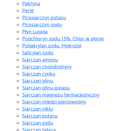
Pektyna
Perlit
Pirosiarczyn potasu
Pirosiarczyn sodu
Płyn Lugola
Podchloryn sodu 15%. Chlor w płynie
Poliakrylan sodu. Hydrożel
Salicylan sodu
Siarczan amonu
Siarczan chondroityny
Siarczan cynku
Siarczan glinu
Siarczan glinu potasu
Siarczan magnezu farmaceutyczny
Siarczan miedzi pięciowodny
Siarczan niklu
Siarczan potasu
Siarczan sodu
Siarczan żelaza