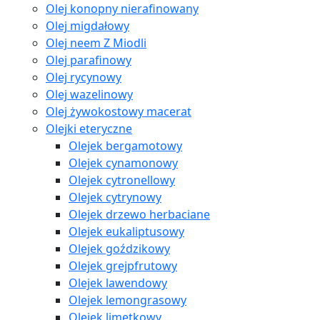
Olej konopny nierafinowany
Olej migdałowy
Olej neem Z Miodli
Olej parafinowy
Olej rycynowy
Olej wazelinowy
Olej żywokostowy macerat
Olejki eteryczne
Olejek bergamotowy
Olejek cynamonowy
Olejek cytronellowy
Olejek cytrynowy
Olejek drzewo herbaciane
Olejek eukaliptusowy
Olejek goździkowy
Olejek grejpfrutowy
Olejek lawendowy
Olejek lemongrasowy
Olejek limetkowy