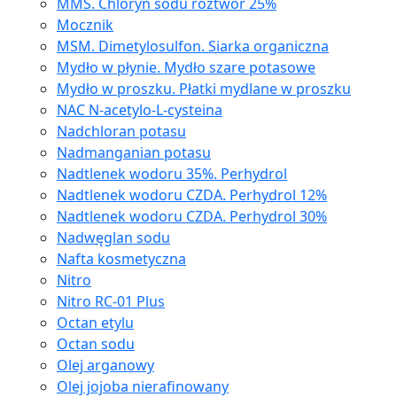
MMS. Chloryn sodu roztwór 25%
Mocznik
MSM. Dimetylosulfon. Siarka organiczna
Mydło w płynie. Mydło szare potasowe
Mydło w proszku. Płatki mydlane w proszku
NAC N-acetylo-L-cysteina
Nadchloran potasu
Nadmanganian potasu
Nadtlenek wodoru 35%. Perhydrol
Nadtlenek wodoru CZDA. Perhydrol 12%
Nadtlenek wodoru CZDA. Perhydrol 30%
Nadwęglan sodu
Nafta kosmetyczna
Nitro
Nitro RC-01 Plus
Octan etylu
Octan sodu
Olej arganowy
Olej jojoba nierafinowany