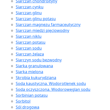
Siarczan chondroityny
Siarczan cynku
Siarczan glinu
Siarczan glinu potasu
Siarczan magnezu farmaceutyczny
Siarczan miedzi pięciowodny
Siarczan niklu
Siarczan potasu
Siarczan sodu
Siarczan żelaza
Siarczyn sodu bezwodny
Siarka granulowana
Siarka mielona
Skrobia kukurydziana
Soda kaustyczna. Wodorotlenek sodu
Soda oczyszczona. Wodorowęglan sodu
Sorbinian potasu
Sorbitol
Sól drogowa