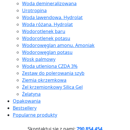
Woda demineralizowana
Urotropina
Woda lawendowa. Hydrolat
Woda różana. Hydrolat
Wodorotlenek baru
Wodorotlenek potasu
Wodorowęglan amonu. Amoniak
Wodorowęglan potasu
Wosk palmowy
Woda utleniona CZDA 3%
Zestaw do polerowania szyb
Ziemia okrzemkowa
Żel krzemionkowy Silica Gel
Żelatyna
Opakowania
Bestsellery
Popularne produkty
Skontaktuj się z nami:
790 854 454