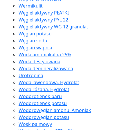
Wermikulit
Węgiel aktywny PŁATKI
Węgiel aktywny PYL 22
Węgiel aktywny WG 12 granulat
Węglan potasu
Węglan sodu
Węglan wapnia
Woda amoniakalna 25%
Woda destylowana
Woda demineralizowana
Urotropina
Woda lawendowa. Hydrolat
Woda różana. Hydrolat
Wodorotlenek baru
Wodorotlenek potasu
Wodorowęglan amonu. Amoniak
Wodorowęglan potasu
Wosk palmowy