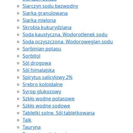
Siarczyn sodu bezwodny
Siarka granulowana
Siarka mielona
Skrobia kukurydziana
Soda kaustyczna. Wodorotlenek sodu
Soda oczyszczona. Wodorowęglan sodu
Sorbinian potasu
Sorbitol
Sól drogowa
Sól himalajska
Spirytus salicylowy 2%
Srebro koloidalne
Syrop glukozowy
Szkło wodne potasowe
Szkło wodne sodowe
Tabletki solne. Sól tabletkowana
Talk
Tauryna