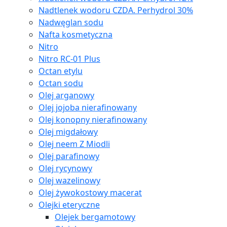
Nadtlenek wodoru CZDA. Perhydrol 30%
Nadwęglan sodu
Nafta kosmetyczna
Nitro
Nitro RC-01 Plus
Octan etylu
Octan sodu
Olej arganowy
Olej jojoba nierafinowany
Olej konopny nierafinowany
Olej migdałowy
Olej neem Z Miodli
Olej parafinowy
Olej rycynowy
Olej wazelinowy
Olej żywokostowy macerat
Olejki eteryczne
Olejek bergamotowy