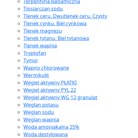
Terpentyna balsamiczna
Tiosiarczan sodu
Tlenek ceru. Dwutlenek ceru. Czysty
Tlenek cynku. Biel cynkowa
Tlenek magnezu
Tlenek tytanu. Biel tytanowa
Tlenek wapnia
Tryptofan
Tymol
Wapno chlorowane
Wermikulit
Węgiel aktywny PŁATKI
Węgiel aktywny PYL 22
Węgiel aktywny WG 12 granulat
Węglan potasu
Węglan sodu
Węglan wapnia
Woda amoniakalna 25%
Woda destylowana