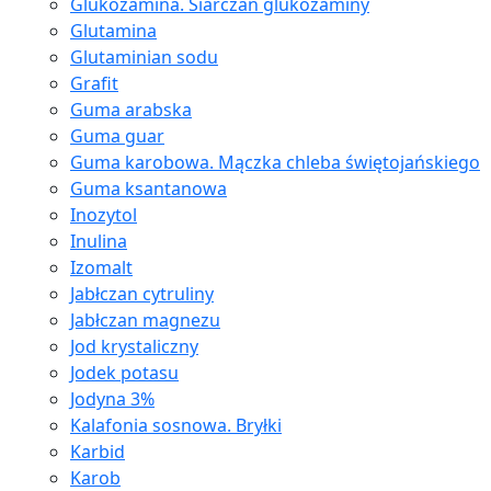
Glukozamina. Siarczan glukozaminy
Glutamina
Glutaminian sodu
Grafit
Guma arabska
Guma guar
Guma karobowa. Mączka chleba świętojańskiego
Guma ksantanowa
Inozytol
Inulina
Izomalt
Jabłczan cytruliny
Jabłczan magnezu
Jod krystaliczny
Jodek potasu
Jodyna 3%
Kalafonia sosnowa. Bryłki
Karbid
Karob