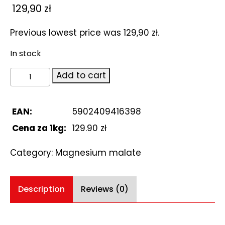
129,90
zł
Previous lowest price was
129,90
zł
.
In stock
Magnesium
Add to cart
malate.
Jabłczan
magnezu
EAN:
5902409416398
1kg
Cena za 1kg:
129.90 zł
quantity
Category:
Magnesium malate
Description
Reviews (0)