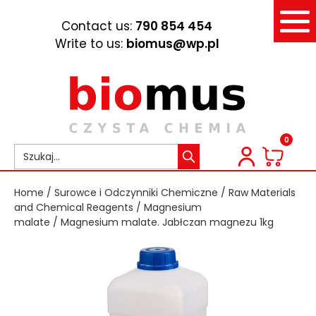
Contact us:
790 854 454
Write to us:
biomus@wp.pl
0
Home
/
Surowce i Odczynniki Chemiczne
/
Raw Materials
and Chemical Reagents
/
Magnesium
malate
/ Magnesium malate. Jabłczan magnezu 1kg