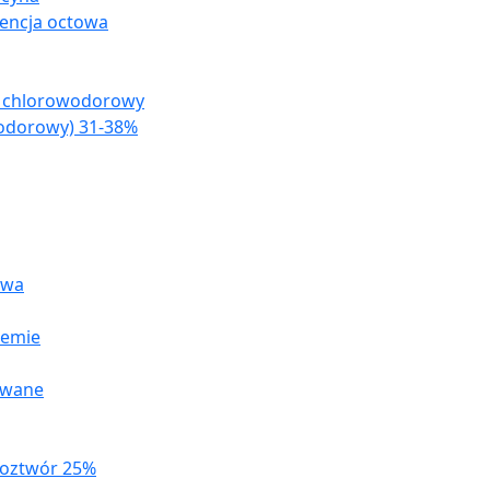
encja octowa
s chlorowodorowy
odorowy) 31-38%
owa
remie
owane
roztwór 25%