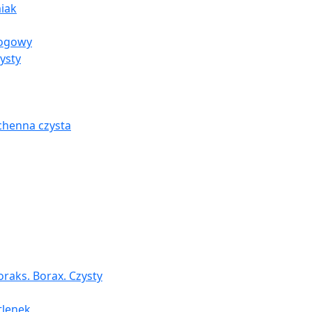
iak
rogowy
ysty
chenna czysta
raks. Borax. Czysty
tlenek