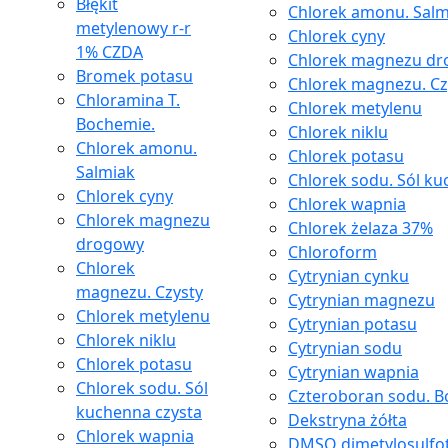
Błękit
Chlorek amonu. Salm
metylenowy r-r
Chlorek cyny
1% CZDA
Chlorek magnezu d
Bromek potasu
Chlorek magnezu. Cz
Chloramina T.
Chlorek metylenu
Bochemie.
Chlorek niklu
Chlorek amonu.
Chlorek potasu
Salmiak
Chlorek sodu. Sól ku
Chlorek cyny
Chlorek wapnia
Chlorek magnezu
Chlorek żelaza 37%
drogowy
Chloroform
Chlorek
Cytrynian cynku
magnezu. Czysty
Cytrynian magnezu
Chlorek metylenu
Cytrynian potasu
Chlorek niklu
Cytrynian sodu
Chlorek potasu
Cytrynian wapnia
Chlorek sodu. Sól
Czteroboran sodu. Bo
kuchenna czysta
Dekstryna żółta
Chlorek wapnia
DMSO dimetylosulfo