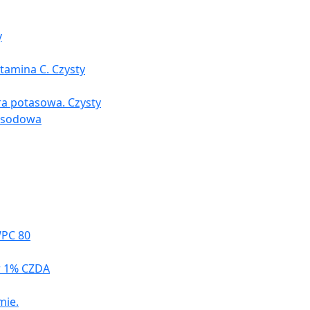
y
tamina C. Czysty
ra potasowa. Czysty
a sodowa
WPC 80
r 1% CZDA
mie.