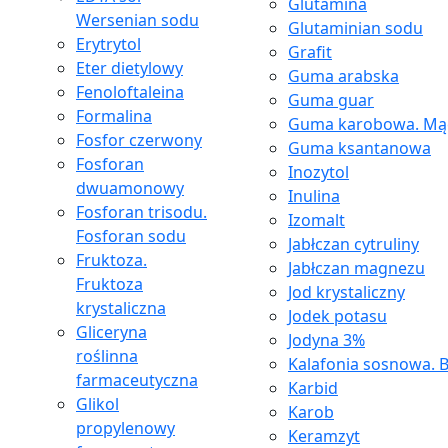
Glutamina
Wersenian sodu
Glutaminian sodu
Erytrytol
Grafit
Eter dietylowy
Guma arabska
Fenoloftaleina
Guma guar
Formalina
Guma karobowa. Mąc
Fosfor czerwony
Guma ksantanowa
Fosforan
Inozytol
dwuamonowy
Inulina
Fosforan trisodu.
Izomalt
Fosforan sodu
Jabłczan cytruliny
Fruktoza.
Jabłczan magnezu
Fruktoza
Jod krystaliczny
krystaliczna
Jodek potasu
Gliceryna
Jodyna 3%
roślinna
Kalafonia sosnowa. B
farmaceutyczna
Karbid
Glikol
Karob
propylenowy
Keramzyt