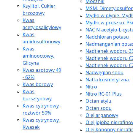
Mocznik
Ksylitol. Cukier
MSM. Dimetylosulfon
brzozowy
Mydło w płynie. Myd
Kwas
Mydło w proszku. Pł
acetylosalicylowy
NAC N-acetylo-L-cyst
Kwas
Nadchloran potasu
amidosulfonowy
Nadmanganian pota
Kwas
Nadtlenek wodoru 35
aminooctowy.
Nadtlenek wodoru C
Glicyna
Nadtlenek wodoru C
Kwas azotowy 49
Nadwęglan sodu
- 62%
Nafta kosmetyczna
Kwas borowy
Nitro
Kwas
Nitro RC-01 Plus
bursztynowy
Octan etylu
Kwas cytrynowy -
Octan sodu
roztwór 50%
Olej arganowy
Kwas cytrynowy.
Olej jojoba nierafin
Kwasek
Olej konopny nieraf