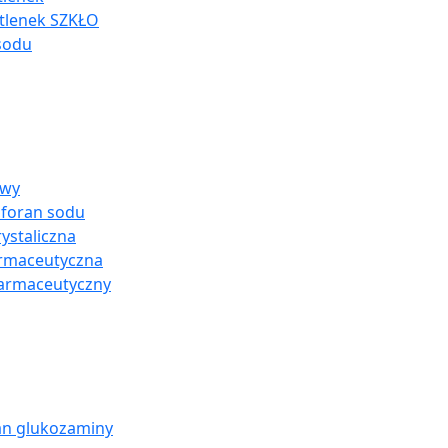
tlenek SZKŁO
sodu
owy
sforan sodu
ystaliczna
armaceutyczna
farmaceutyczny
an glukozaminy