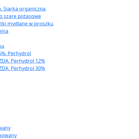
. Siarka organiczna
ło szare potasowe
atki mydlane w proszku
eina
su
%. Perhydrol
ZDA. Perhydrol 12%
ZDA. Perhydrol 30%
owany
inowany