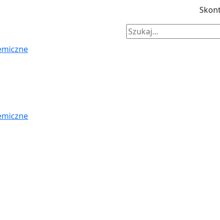
Skont
emiczne
emiczne