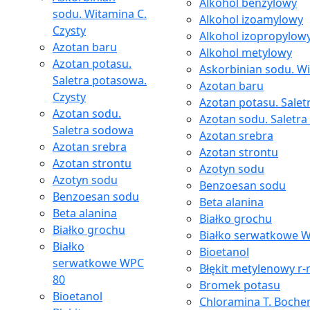
Alkohol benzylowy
sodu. Witamina C.
Alkohol izoamylowy
Czysty
Alkohol izopropylow
Azotan baru
Alkohol metylowy
Azotan potasu.
Askorbinian sodu. Wi
Saletra potasowa.
Azotan baru
Czysty
Azotan potasu. Salet
Azotan sodu.
Azotan sodu. Saletr
Saletra sodowa
Azotan srebra
Azotan srebra
Azotan strontu
Azotan strontu
Azotyn sodu
Azotyn sodu
Benzoesan sodu
Benzoesan sodu
Beta alanina
Beta alanina
Białko grochu
Białko grochu
Białko serwatkowe 
Białko
Bioetanol
serwatkowe WPC
Błękit metylenowy r-
80
Bromek potasu
Bioetanol
Chloramina T. Boche