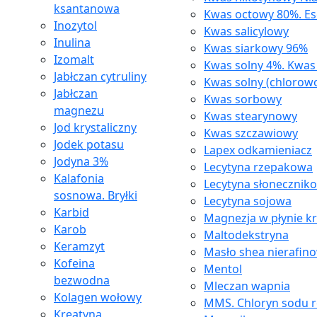
ksantanowa
Kwas octowy 80%. Es
Inozytol
Kwas salicylowy
Inulina
Kwas siarkowy 96%
Izomalt
Kwas solny 4%. Kwa
Jabłczan cytruliny
Kwas solny (chlorow
Jabłczan
Kwas sorbowy
magnezu
Kwas stearynowy
Jod krystaliczny
Kwas szczawiowy
Jodek potasu
Lapex odkamieniacz
Jodyna 3%
Lecytyna rzepakowa
Kalafonia
Lecytyna słonecznik
sosnowa. Bryłki
Lecytyna sojowa
Karbid
Magnezja w płynie k
Karob
Maltodekstryna
Keramzyt
Masło shea nierafin
Kofeina
Mentol
bezwodna
Mleczan wapnia
Kolagen wołowy
MMS. Chloryn sodu 
Kreatyna