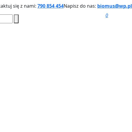
aktuj się z nami:
790 854 454
Napisz do nas:
biomus@wp.pl
0