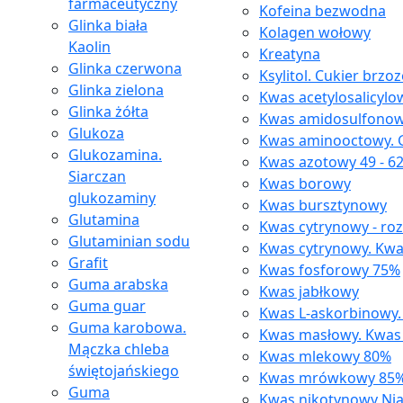
farmaceutyczny
Kofeina bezwodna
Glinka biała
Kolagen wołowy
Kaolin
Kreatyna
Glinka czerwona
Ksylitol. Cukier brzo
Glinka zielona
Kwas acetylosalicylo
Glinka żółta
Kwas amidosulfono
Glukoza
Kwas aminooctowy. G
Glukozamina.
Kwas azotowy 49 - 6
Siarczan
Kwas borowy
glukozaminy
Kwas bursztynowy
Glutamina
Kwas cytrynowy - ro
Glutaminian sodu
Kwas cytrynowy. Kwa
Grafit
Kwas fosforowy 75%
Guma arabska
Kwas jabłkowy
Guma guar
Kwas L-askorbinowy.
Guma karobowa.
Kwas masłowy. Kwas
Mączka chleba
Kwas mlekowy 80%
świętojańskiego
Kwas mrówkowy 85
Guma
Kwas nikotynowy Ni