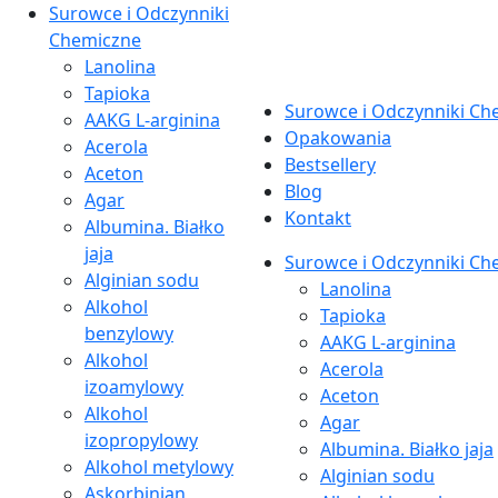
Surowce i Odczynniki
Chemiczne
Lanolina
Tapioka
Surowce i Odczynniki Ch
AAKG L-arginina
Opakowania
Acerola
Bestsellery
Aceton
Blog
Agar
Kontakt
Albumina. Białko
jaja
Surowce i Odczynniki Ch
Alginian sodu
Lanolina
Alkohol
Tapioka
benzylowy
AAKG L-arginina
Alkohol
Acerola
izoamylowy
Aceton
Alkohol
Agar
izopropylowy
Albumina. Białko jaja
Alkohol metylowy
Alginian sodu
Askorbinian