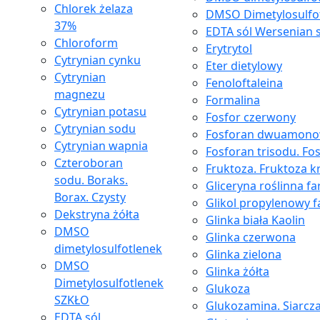
Chlorek żelaza
DMSO Dimetylosulfo
37%
EDTA sól Wersenian 
Chloroform
Erytrytol
Cytrynian cynku
Eter dietylowy
Cytrynian
Fenoloftaleina
magnezu
Formalina
Cytrynian potasu
Fosfor czerwony
Cytrynian sodu
Fosforan dwuamon
Cytrynian wapnia
Fosforan trisodu. Fo
Czteroboran
Fruktoza. Fruktoza kr
sodu. Boraks.
Gliceryna roślinna f
Borax. Czysty
Glikol propylenowy 
Dekstryna żółta
Glinka biała Kaolin
DMSO
Glinka czerwona
dimetylosulfotlenek
Glinka zielona
DMSO
Glinka żółta
Dimetylosulfotlenek
Glukoza
SZKŁO
Glukozamina. Siarcz
EDTA sól