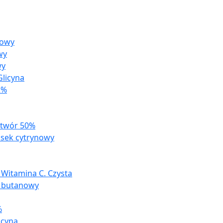
zowy
wy
wy
licyna
2%
ztwór 50%
sek cytrynowy
 Witamina C. Czysta
 butanowy
%
acyna