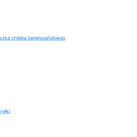
zka chleba świętojańskiego
ryłki