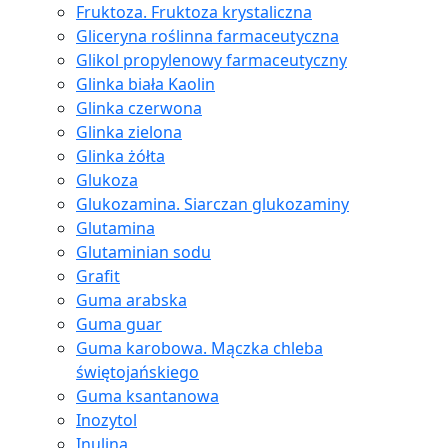
Fruktoza. Fruktoza krystaliczna
Gliceryna roślinna farmaceutyczna
Glikol propylenowy farmaceutyczny
Glinka biała Kaolin
Glinka czerwona
Glinka zielona
Glinka żółta
Glukoza
Glukozamina. Siarczan glukozaminy
Glutamina
Glutaminian sodu
Grafit
Guma arabska
Guma guar
Guma karobowa. Mączka chleba
świętojańskiego
Guma ksantanowa
Inozytol
Inulina