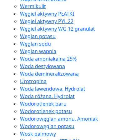
Wermikulit
Węgiel aktywny PŁATKI
Węgiel aktywny PYL 22
Węgiel aktywny WG 12 granulat
Węglan potasu
Węglan sodu
Węglan wapnia
Woda amoniakalna 25%
Woda destylowana
Woda demineralizowana
Urotropina
Woda lawendowa. Hydrolat
Woda różana. Hydrolat
Wodorotlenek baru
Wodorotlenek potasu
Wodorowęglan amonu. Amoniak
Wodorowęglan potasu
Wosk palmowy