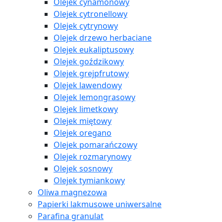
Olejek cynamonowy
Olejek cytronellowy
Olejek cytrynowy
Olejek drzewo herbaciane
Olejek eukaliptusowy
Olejek goździkowy
Olejek grejpfrutowy
Olejek lawendowy
Olejek lemongrasowy
Olejek limetkowy
Olejek miętowy
Olejek oregano
Olejek pomarańczowy
Olejek rozmarynowy
Olejek sosnowy
Olejek tymiankowy
Oliwa magnezowa
Papierki lakmusowe uniwersalne
Parafina granulat