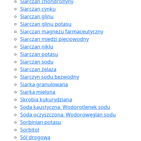
Siarczan chondroityny
Siarczan cynku
Siarczan glinu
Siarczan glinu potasu
Siarczan magnezu farmaceutyczny
Siarczan miedzi pięciowodny
Siarczan niklu
Siarczan potasu
Siarczan sodu
Siarczan żelaza
Siarczyn sodu bezwodny
Siarka granulowana
Siarka mielona
Skrobia kukurydziana
Soda kaustyczna. Wodorotlenek sodu
Soda oczyszczona. Wodorowęglan sodu
Sorbinian potasu
Sorbitol
Sól drogowa