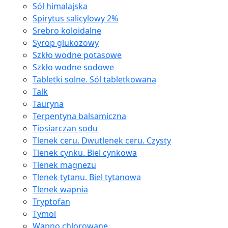
Sól himalajska
Spirytus salicylowy 2%
Srebro koloidalne
Syrop glukozowy
Szkło wodne potasowe
Szkło wodne sodowe
Tabletki solne. Sól tabletkowana
Talk
Tauryna
Terpentyna balsamiczna
Tiosiarczan sodu
Tlenek ceru. Dwutlenek ceru. Czysty
Tlenek cynku. Biel cynkowa
Tlenek magnezu
Tlenek tytanu. Biel tytanowa
Tlenek wapnia
Tryptofan
Tymol
Wapno chlorowane