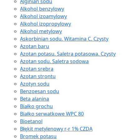
Alginian sodu
Alkohol benzylowy
Alkohol izoamylowy
Alkohol izopropylowy
Alkohol metylowy
Askorbinian sodu. Witamina C. Czysty
Azotan baru
Azotan potasu. Saletra potasowa. Czysty
Azotan sodu. Saletra sodowa
Azotan srebra
Azotan strontu
Azotyn sodu
Benzoesan sodu
Beta alanina
Białko grochu
Białko serwatkowe WPC 80
Bioetanol
Błękit metylenowy r-r 1% CZDA
Bromek potasu