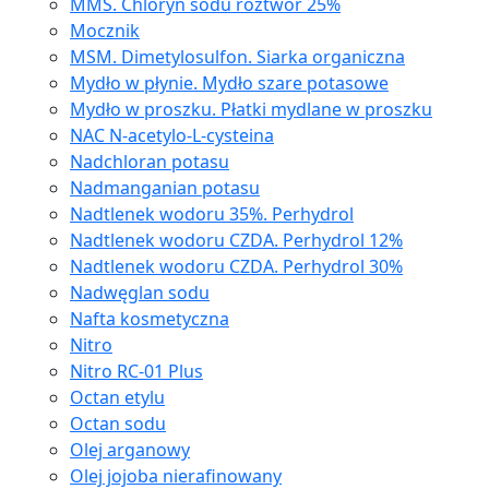
MMS. Chloryn sodu roztwór 25%
Mocznik
MSM. Dimetylosulfon. Siarka organiczna
Mydło w płynie. Mydło szare potasowe
Mydło w proszku. Płatki mydlane w proszku
NAC N-acetylo-L-cysteina
Nadchloran potasu
Nadmanganian potasu
Nadtlenek wodoru 35%. Perhydrol
Nadtlenek wodoru CZDA. Perhydrol 12%
Nadtlenek wodoru CZDA. Perhydrol 30%
Nadwęglan sodu
Nafta kosmetyczna
Nitro
Nitro RC-01 Plus
Octan etylu
Octan sodu
Olej arganowy
Olej jojoba nierafinowany