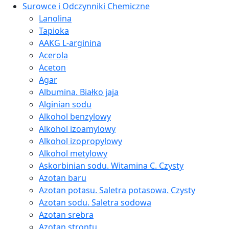
Surowce i Odczynniki Chemiczne
Lanolina
Tapioka
AAKG L-arginina
Acerola
Aceton
Agar
Albumina. Białko jaja
Alginian sodu
Alkohol benzylowy
Alkohol izoamylowy
Alkohol izopropylowy
Alkohol metylowy
Askorbinian sodu. Witamina C. Czysty
Azotan baru
Azotan potasu. Saletra potasowa. Czysty
Azotan sodu. Saletra sodowa
Azotan srebra
Azotan strontu