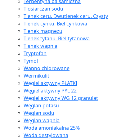
Terpentyna balsamiczna
Tiosiarczan sodu
Tlenek ceru. Dwutlenek ceru. Czysty
Tlenek cynku. Biel cynkowa
Tlenek magnezu
Tlenek tytanu. Biel tytanowa
Tlenek wapnia
Tryptofan
Tymol
Wapno chlorowane
Wermikulit
Węgiel aktywny PŁATKI
Węgiel aktywny PYL 22
Węgiel aktywny WG 12 granulat
Węglan potasu
Węglan sodu
Węglan wapnia
Woda amoniakalna 25%
Woda destylowana