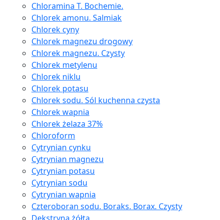
Chloramina T. Bochemie.
Chlorek amonu. Salmiak
Chlorek cyny
Chlorek magnezu drogowy
Chlorek magnezu. Czysty
Chlorek metylenu
Chlorek niklu
Chlorek potasu
Chlorek sodu. Sól kuchenna czysta
Chlorek wapnia
Chlorek żelaza 37%
Chloroform
Cytrynian cynku
Cytrynian magnezu
Cytrynian potasu
Cytrynian sodu
Cytrynian wapnia
Czteroboran sodu. Boraks. Borax. Czysty
Dekstryna żółta