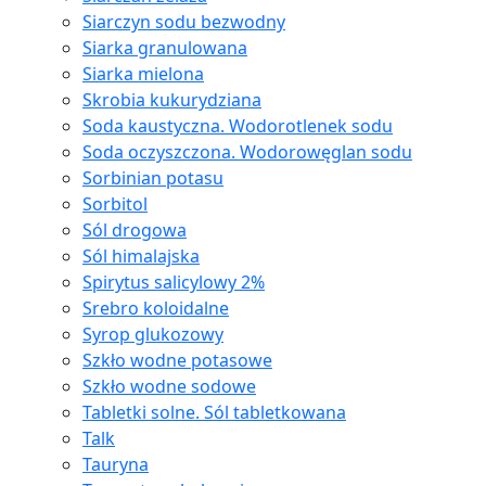
Siarczyn sodu bezwodny
Siarka granulowana
Siarka mielona
Skrobia kukurydziana
Soda kaustyczna. Wodorotlenek sodu
Soda oczyszczona. Wodorowęglan sodu
Sorbinian potasu
Sorbitol
Sól drogowa
Sól himalajska
Spirytus salicylowy 2%
Srebro koloidalne
Syrop glukozowy
Szkło wodne potasowe
Szkło wodne sodowe
Tabletki solne. Sól tabletkowana
Talk
Tauryna