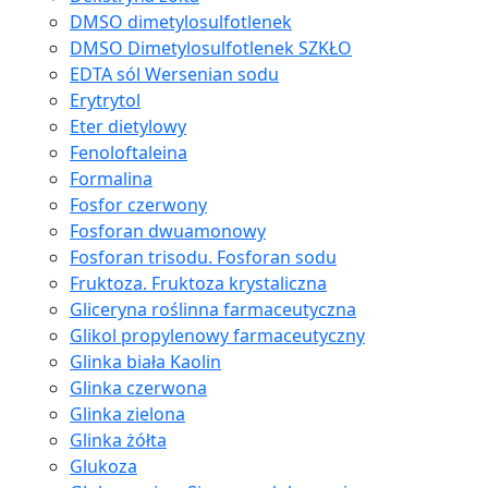
DMSO dimetylosulfotlenek
DMSO Dimetylosulfotlenek SZKŁO
EDTA sól Wersenian sodu
Erytrytol
Eter dietylowy
Fenoloftaleina
Formalina
Fosfor czerwony
Fosforan dwuamonowy
Fosforan trisodu. Fosforan sodu
Fruktoza. Fruktoza krystaliczna
Gliceryna roślinna farmaceutyczna
Glikol propylenowy farmaceutyczny
Glinka biała Kaolin
Glinka czerwona
Glinka zielona
Glinka żółta
Glukoza