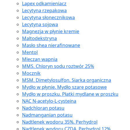
Lapex odkamieniacz
Lecytyna rzepakowa
Lecytyna słonecznikowa
Lecytyna sojowa
Magnezja w płynie kremie
Maltodekstryna
Masło shea nierafinowane
Mentol
Mleczan wapnia
MMS. Chloryn sodu roztwór 25%
Mocznik
MSM. Dimetylosulfon. Siarka organiczna
Mydło w płynie. Mydło szare potasowe
Mydło w proszku. Płatki mydlane w proszku
NAC N-acetylo-L-cysteina
Nadchloran potasu
Nadmanganian potasu
Nadtlenek wodoru 35%. Perhydrol
Nadtlenek wodoru CZDA. Perhydrol 12%