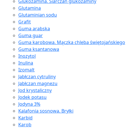
Glukozamina. Siarczan glukozaminy
Glutamina
Glutaminian sodu
Grafit
Guma arabska
Guma guar
Guma karobowa. Mączka chleba świętojańskiego
Guma ksantanowa
Inozytol
Inulina
Izomalt
Jabłczan cytruliny
Jabłczan magnezu
Jod krystaliczny
Jodek potasu
Jodyna 3%
Kalafonia sosnowa. Bryłki
Karbid
Karob