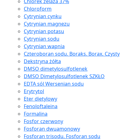
Chlorek żelaza 37%
Chloroform
Cytrynian cynku
Cytrynian magnezu
Cytrynian potasu
Cytrynian sodu
Cytrynian wapnia
Czteroboran sodu. Boraks. Borax. Czysty
Dekstryna żółta
DMSO dimetylosulfotlenek
DMSO Dimetylosulfotlenek SZKŁO
EDTA sól Wersenian sodu
Erytrytol
Eter dietylowy
Fenoloftaleina
Formalina
Fosfor czerwony
Fosforan dwuamonowy
Fosforan trisodu. Fosforan sodu