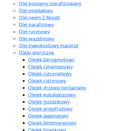
Olej konopny nierafinowany
Olej migdałowy
Olej neem Z Miodli
Olej parafinowy
Olej rycynowy
Olej wazelinowy
Olej żywokostowy macerat
Olejki eteryczne
Olejek bergamotowy
Olejek cynamonowy
Olejek cytronellowy
Olejek cytrynowy
Olejek drzewo herbaciane
Olejek eukaliptusowy
Olejek goździkowy
Olejek grejpfrutowy
Olejek lawendowy
Olejek lemongrasowy
Olejek limetkowy