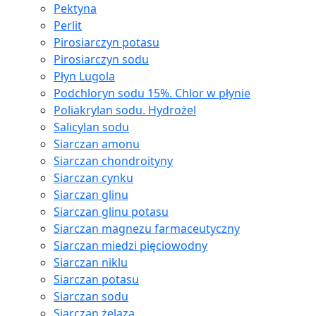
Pektyna
Perlit
Pirosiarczyn potasu
Pirosiarczyn sodu
Płyn Lugola
Podchloryn sodu 15%. Chlor w płynie
Poliakrylan sodu. Hydrożel
Salicylan sodu
Siarczan amonu
Siarczan chondroityny
Siarczan cynku
Siarczan glinu
Siarczan glinu potasu
Siarczan magnezu farmaceutyczny
Siarczan miedzi pięciowodny
Siarczan niklu
Siarczan potasu
Siarczan sodu
Siarczan żelaza