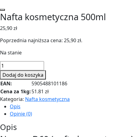
Nafta kosmetyczna 500ml
25,90
zł
Poprzednia najniższa cena:
25,90
zł
.
Na stanie
ilość
Nafta
Dodaj do koszyka
kosmetyczna
EAN:
5905488101186
500ml
Cena za 1kg:
51.81 zł
Kategoria:
Nafta kosmetyczna
Opis
Opinie (0)
Opis