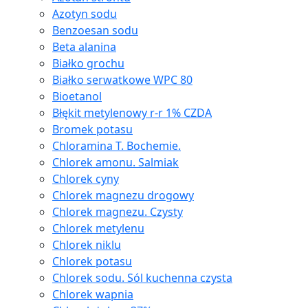
Azotyn sodu
Benzoesan sodu
Beta alanina
Białko grochu
Białko serwatkowe WPC 80
Bioetanol
Błękit metylenowy r-r 1% CZDA
Bromek potasu
Chloramina T. Bochemie.
Chlorek amonu. Salmiak
Chlorek cyny
Chlorek magnezu drogowy
Chlorek magnezu. Czysty
Chlorek metylenu
Chlorek niklu
Chlorek potasu
Chlorek sodu. Sól kuchenna czysta
Chlorek wapnia