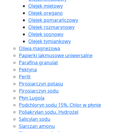
Olejek miętowy
Olejek oregano
Olejek pomarańczowy
Olejek rozmarynowy
Olejek sosnowy
Olejek tymiankowy
Oliwa magnezowa
Papierki lakmusowe uniwersalne
Parafina granulat
Pektyna
Perlit
Pirosiarczyn potasu
Pirosiarczyn sodu
Płyn Lugola
Podchloryn sodu 15%. Chlor w płynie
Poliakrylan sodu. Hydrożel
Salicylan sodu
Siarczan amonu