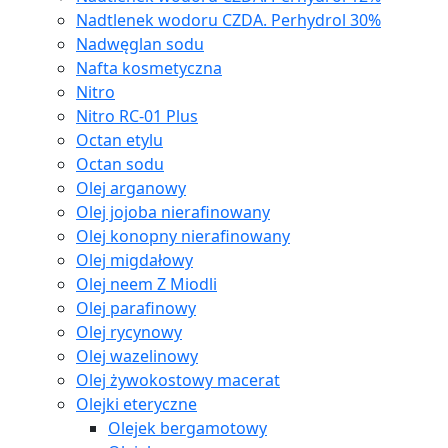
Nadtlenek wodoru CZDA. Perhydrol 30%
Nadwęglan sodu
Nafta kosmetyczna
Nitro
Nitro RC-01 Plus
Octan etylu
Octan sodu
Olej arganowy
Olej jojoba nierafinowany
Olej konopny nierafinowany
Olej migdałowy
Olej neem Z Miodli
Olej parafinowy
Olej rycynowy
Olej wazelinowy
Olej żywokostowy macerat
Olejki eteryczne
Olejek bergamotowy