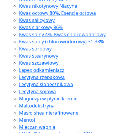
Kwas nikotynowy Niacyna
Kwas octowy 80%. Esencja octowa
Kwas salicylowy
Kwas siarkowy 96%
Kwas solny 4%. Kwas chlorowodorowy
Kwas solny (chlorowodorowy) 31-38%
Kwas sorbowy
Kwas stearynowy
Kwas szczawiowy
Lapex odkamieniacz
Lecytyna rzepakowa
Lecytyna słonecznikowa
Lecytyna sojowa
Magnezja w płynie kremie
Maltodekstryna
Masło shea nierafinowane
Mentol
Mleczan wapnia