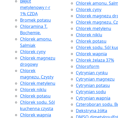
Błękit
Chlorek amonu. Salm
metylenowy r-r
Chlorek cyny
1% CZDA
Chlorek magnezu d
Bromek potasu
Chlorek magnezu. Cz
Chloramina T.
Chlorek metylenu
Bochemie.
Chlorek niklu
Chlorek amonu.
Chlorek potasu
Salmiak
Chlorek sodu. Sól ku
Chlorek cyny
Chlorek wapnia
Chlorek magnezu
Chlorek żelaza 37%
drogowy
Chloroform
Chlorek
Cytrynian cynku
magnezu. Czysty
Cytrynian magnezu
Chlorek metylenu
Cytrynian potasu
Chlorek niklu
Cytrynian sodu
Chlorek potasu
Cytrynian wapnia
Chlorek sodu. Sól
Czteroboran sodu. Bo
kuchenna czysta
Dekstryna żółta
Chlorek wapnia
DMSO dimetylosulfo