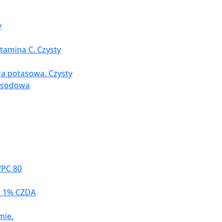
y
tamina C. Czysty
ra potasowa. Czysty
a sodowa
WPC 80
r 1% CZDA
mie.