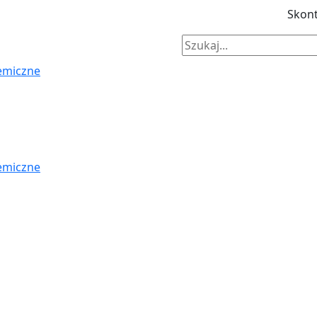
Skont
emiczne
emiczne