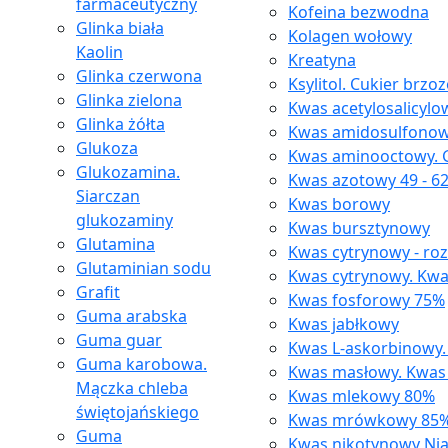
farmaceutyczny
Kofeina bezwodna
Glinka biała
Kolagen wołowy
Kaolin
Kreatyna
Glinka czerwona
Ksylitol. Cukier brzo
Glinka zielona
Kwas acetylosalicylo
Glinka żółta
Kwas amidosulfono
Glukoza
Kwas aminooctowy. G
Glukozamina.
Kwas azotowy 49 - 6
Siarczan
Kwas borowy
glukozaminy
Kwas bursztynowy
Glutamina
Kwas cytrynowy - ro
Glutaminian sodu
Kwas cytrynowy. Kwa
Grafit
Kwas fosforowy 75%
Guma arabska
Kwas jabłkowy
Guma guar
Kwas L-askorbinowy.
Guma karobowa.
Kwas masłowy. Kwas
Mączka chleba
Kwas mlekowy 80%
świętojańskiego
Kwas mrówkowy 85
Guma
Kwas nikotynowy Ni