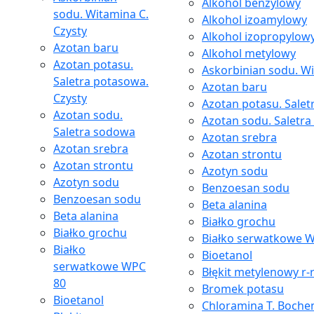
Alkohol benzylowy
sodu. Witamina C.
Alkohol izoamylowy
Czysty
Alkohol izopropylow
Azotan baru
Alkohol metylowy
Azotan potasu.
Askorbinian sodu. Wi
Saletra potasowa.
Azotan baru
Czysty
Azotan potasu. Salet
Azotan sodu.
Azotan sodu. Saletr
Saletra sodowa
Azotan srebra
Azotan srebra
Azotan strontu
Azotan strontu
Azotyn sodu
Azotyn sodu
Benzoesan sodu
Benzoesan sodu
Beta alanina
Beta alanina
Białko grochu
Białko grochu
Białko serwatkowe 
Białko
Bioetanol
serwatkowe WPC
Błękit metylenowy r-
80
Bromek potasu
Bioetanol
Chloramina T. Boche