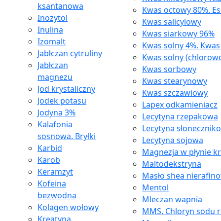
ksantanowa
Kwas octowy 80%. Es
Inozytol
Kwas salicylowy
Inulina
Kwas siarkowy 96%
Izomalt
Kwas solny 4%. Kwa
Jabłczan cytruliny
Kwas solny (chlorow
Jabłczan
Kwas sorbowy
magnezu
Kwas stearynowy
Jod krystaliczny
Kwas szczawiowy
Jodek potasu
Lapex odkamieniacz
Jodyna 3%
Lecytyna rzepakowa
Kalafonia
Lecytyna słonecznik
sosnowa. Bryłki
Lecytyna sojowa
Karbid
Magnezja w płynie k
Karob
Maltodekstryna
Keramzyt
Masło shea nierafin
Kofeina
Mentol
bezwodna
Mleczan wapnia
Kolagen wołowy
MMS. Chloryn sodu 
Kreatyna