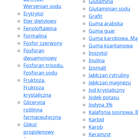
Glutamina
Wersenian sodu
Glutaminian sodu
Erytrytol
Grafit
Eter dietylowy
Guma arabska
Fenoloftaleina
Guma guar
Formalina
Guma karobowa. Mąc
Fosfor czerwony
Guma ksantanowa
Fosforan
Inozytol
dwuamonowy
Inulina
Fosforan trisodu.
Izomalt
Fosforan sodu
Jabłczan cytruliny
Fruktoza.
Jabłczan magnezu
Fruktoza
Jod krystaliczny
krystaliczna
Jodek potasu
Gliceryna
Jodyna 3%
roślinna
Kalafonia sosnowa. B
farmaceutyczna
Karbid
Glikol
Karob
propylenowy
Keramzyt