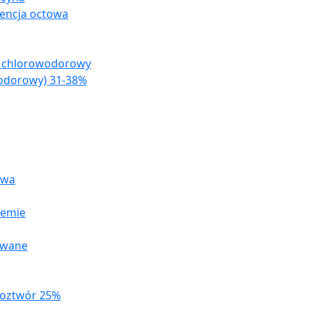
encja octowa
s chlorowodorowy
odorowy) 31-38%
owa
remie
owane
roztwór 25%