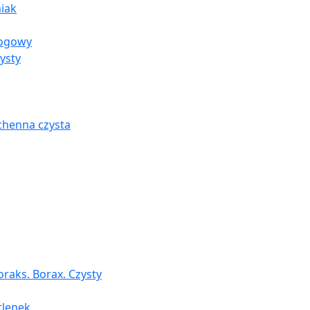
iak
rogowy
ysty
chenna czysta
raks. Borax. Czysty
tlenek