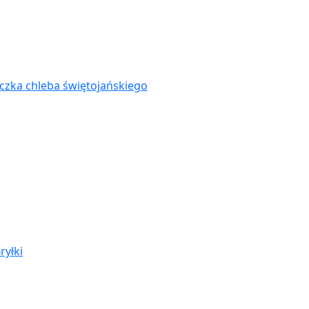
zka chleba świętojańskiego
ryłki