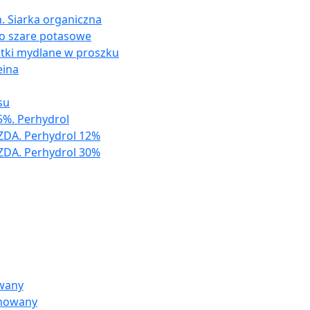
. Siarka organiczna
ło szare potasowe
atki mydlane w proszku
eina
su
%. Perhydrol
ZDA. Perhydrol 12%
ZDA. Perhydrol 30%
owany
inowany