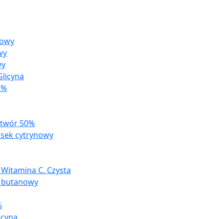
zowy
wy
wy
licyna
2%
ztwór 50%
sek cytrynowy
 Witamina C. Czysta
 butanowy
%
acyna