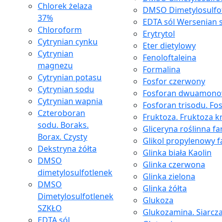
Chlorek żelaza
DMSO Dimetylosulfo
37%
EDTA sól Wersenian 
Chloroform
Erytrytol
Cytrynian cynku
Eter dietylowy
Cytrynian
Fenoloftaleina
magnezu
Formalina
Cytrynian potasu
Fosfor czerwony
Cytrynian sodu
Fosforan dwuamon
Cytrynian wapnia
Fosforan trisodu. Fo
Czteroboran
Fruktoza. Fruktoza kr
sodu. Boraks.
Gliceryna roślinna f
Borax. Czysty
Glikol propylenowy 
Dekstryna żółta
Glinka biała Kaolin
DMSO
Glinka czerwona
dimetylosulfotlenek
Glinka zielona
DMSO
Glinka żółta
Dimetylosulfotlenek
Glukoza
SZKŁO
Glukozamina. Siarcz
EDTA sól