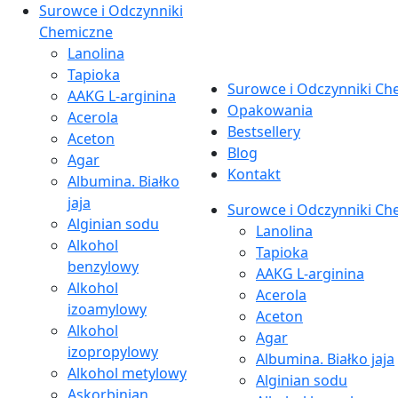
Surowce i Odczynniki
Chemiczne
Lanolina
Tapioka
Surowce i Odczynniki Ch
AAKG L-arginina
Opakowania
Acerola
Bestsellery
Aceton
Blog
Agar
Kontakt
Albumina. Białko
jaja
Surowce i Odczynniki Ch
Alginian sodu
Lanolina
Alkohol
Tapioka
benzylowy
AAKG L-arginina
Alkohol
Acerola
izoamylowy
Aceton
Alkohol
Agar
izopropylowy
Albumina. Białko jaja
Alkohol metylowy
Alginian sodu
Askorbinian