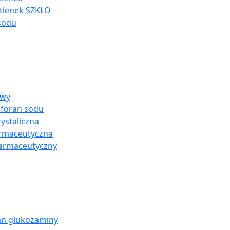
tlenek SZKŁO
sodu
owy
sforan sodu
ystaliczna
armaceutyczna
farmaceutyczny
an glukozaminy