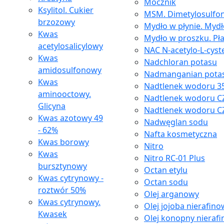
Mocznik
Ksylitol. Cukier
MSM. Dimetylosulfon
brzozowy
Mydło w płynie. Myd
Kwas
Mydło w proszku. Pł
acetylosalicylowy
NAC N-acetylo-L-cyst
Kwas
Nadchloran potasu
amidosulfonowy
Nadmanganian pota
Kwas
Nadtlenek wodoru 35
aminooctowy.
Nadtlenek wodoru C
Glicyna
Nadtlenek wodoru C
Kwas azotowy 49
Nadwęglan sodu
- 62%
Nafta kosmetyczna
Kwas borowy
Nitro
Kwas
Nitro RC-01 Plus
bursztynowy
Octan etylu
Kwas cytrynowy -
Octan sodu
roztwór 50%
Olej arganowy
Kwas cytrynowy.
Olej jojoba nierafin
Kwasek
Olej konopny nieraf