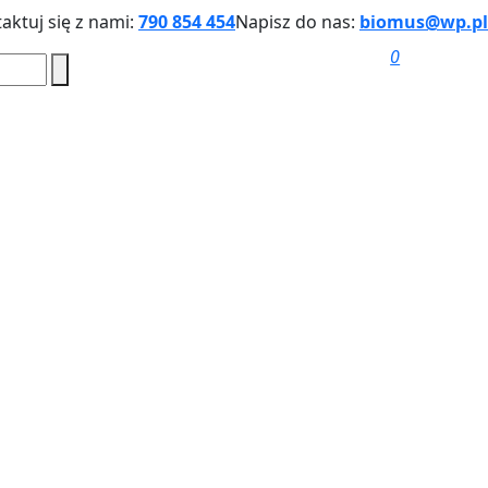
aktuj się z nami:
790 854 454
Napisz do nas:
biomus@wp.pl
0