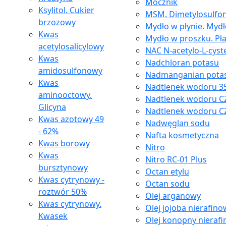
Mocznik
Ksylitol. Cukier
MSM. Dimetylosulfon
brzozowy
Mydło w płynie. Myd
Kwas
Mydło w proszku. Pł
acetylosalicylowy
NAC N-acetylo-L-cyst
Kwas
Nadchloran potasu
amidosulfonowy
Nadmanganian pota
Kwas
Nadtlenek wodoru 35
aminooctowy.
Nadtlenek wodoru C
Glicyna
Nadtlenek wodoru C
Kwas azotowy 49
Nadwęglan sodu
- 62%
Nafta kosmetyczna
Kwas borowy
Nitro
Kwas
Nitro RC-01 Plus
bursztynowy
Octan etylu
Kwas cytrynowy -
Octan sodu
roztwór 50%
Olej arganowy
Kwas cytrynowy.
Olej jojoba nierafin
Kwasek
Olej konopny nieraf