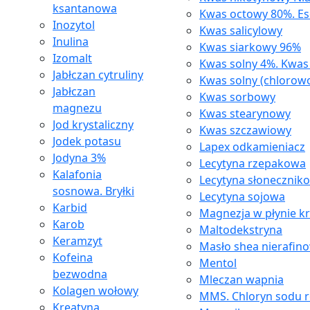
ksantanowa
Kwas octowy 80%. Es
Inozytol
Kwas salicylowy
Inulina
Kwas siarkowy 96%
Izomalt
Kwas solny 4%. Kwa
Jabłczan cytruliny
Kwas solny (chlorow
Jabłczan
Kwas sorbowy
magnezu
Kwas stearynowy
Jod krystaliczny
Kwas szczawiowy
Jodek potasu
Lapex odkamieniacz
Jodyna 3%
Lecytyna rzepakowa
Kalafonia
Lecytyna słonecznik
sosnowa. Bryłki
Lecytyna sojowa
Karbid
Magnezja w płynie k
Karob
Maltodekstryna
Keramzyt
Masło shea nierafin
Kofeina
Mentol
bezwodna
Mleczan wapnia
Kolagen wołowy
MMS. Chloryn sodu 
Kreatyna