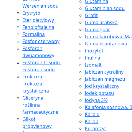
Glutamina
Wersenian sodu
Glutaminian sodu
Erytrytol
Grafit
Eter dietylowy
Guma arabska
Fenoloftaleina
Guma guar
Formalina
Guma karobowa. Mąc
Fosfor czerwony
Guma ksantanowa
Fosforan
Inozytol
dwuamonowy
Inulina
Fosforan trisodu.
Izomalt
Fosforan sodu
Jabłczan cytruliny
Fruktoza.
Jabłczan magnezu
Fruktoza
Jod krystaliczny
krystaliczna
Jodek potasu
Gliceryna
Jodyna 3%
roślinna
Kalafonia sosnowa. B
farmaceutyczna
Karbid
Glikol
Karob
propylenowy
Keramzyt