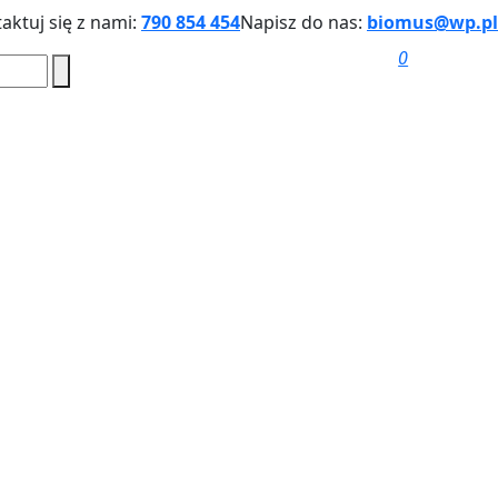
aktuj się z nami:
790 854 454
Napisz do nas:
biomus@wp.pl
0