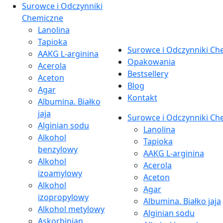
Surowce i Odczynniki
Chemiczne
Lanolina
Tapioka
Surowce i Odczynniki Ch
AAKG L-arginina
Opakowania
Acerola
Bestsellery
Aceton
Blog
Agar
Kontakt
Albumina. Białko
jaja
Surowce i Odczynniki Ch
Alginian sodu
Lanolina
Alkohol
Tapioka
benzylowy
AAKG L-arginina
Alkohol
Acerola
izoamylowy
Aceton
Alkohol
Agar
izopropylowy
Albumina. Białko jaja
Alkohol metylowy
Alginian sodu
Askorbinian