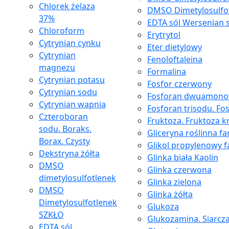
Chlorek żelaza
DMSO Dimetylosulfo
37%
EDTA sól Wersenian 
Chloroform
Erytrytol
Cytrynian cynku
Eter dietylowy
Cytrynian
Fenoloftaleina
magnezu
Formalina
Cytrynian potasu
Fosfor czerwony
Cytrynian sodu
Fosforan dwuamon
Cytrynian wapnia
Fosforan trisodu. Fo
Czteroboran
Fruktoza. Fruktoza kr
sodu. Boraks.
Gliceryna roślinna f
Borax. Czysty
Glikol propylenowy 
Dekstryna żółta
Glinka biała Kaolin
DMSO
Glinka czerwona
dimetylosulfotlenek
Glinka zielona
DMSO
Glinka żółta
Dimetylosulfotlenek
Glukoza
SZKŁO
Glukozamina. Siarcz
EDTA sól