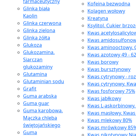
farmaceutyczny
Kofeina bezwodna
Glinka biała
Kolagen wołowy
Kaolin
Kreatyna
Glinka czerwona
Ksylitol. Cukier brzo
Glinka zielona
Kwas acetylosalicylo
Glinka żółta
Kwas amidosulfono
Glukoza
Kwas aminooctowy. G
Glukozamina.
Kwas azotowy 49 - 6
Siarczan
Kwas borowy
glukozaminy
Kwas bursztynowy
Glutamina
Kwas cytrynowy - ro
Glutaminian sodu
Kwas cytrynowy. Kwa
Grafit
Kwas fosforowy 75%
Guma arabska
Kwas jabłkowy
Guma guar
Kwas L-askorbinowy.
Guma karobowa.
Kwas masłowy. Kwas
Mączka chleba
Kwas mlekowy 80%
świętojańskiego
Kwas mrówkowy 85
Guma
Kwas nikotynowy Ni