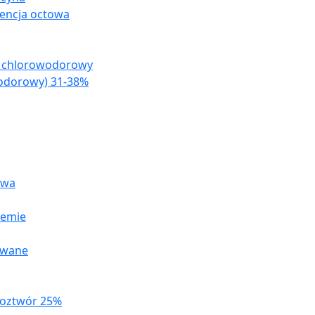
encja octowa
s chlorowodorowy
odorowy) 31-38%
owa
remie
owane
roztwór 25%