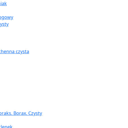
iak
rogowy
ysty
chenna czysta
raks. Borax. Czysty
tlenek