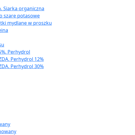
. Siarka organiczna
ło szare potasowe
atki mydlane w proszku
eina
su
%. Perhydrol
ZDA. Perhydrol 12%
ZDA. Perhydrol 30%
owany
inowany