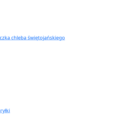
zka chleba świętojańskiego
ryłki