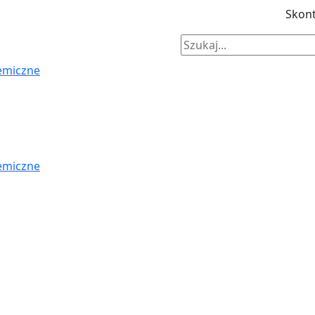
Skont
emiczne
emiczne