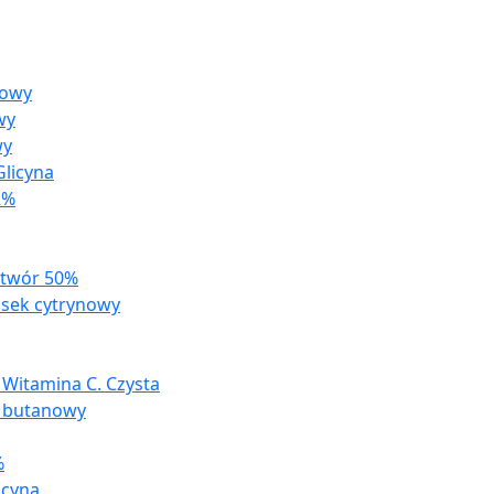
zowy
wy
wy
licyna
2%
ztwór 50%
sek cytrynowy
 Witamina C. Czysta
 butanowy
%
acyna