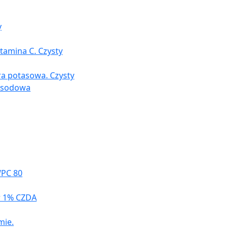
y
tamina C. Czysty
ra potasowa. Czysty
a sodowa
WPC 80
r 1% CZDA
mie.