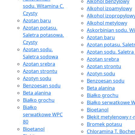
Alkohol benzylowy
sodu. Witamina C.
Alkohol izoamylowy
Czysty
Alkohol izopropylow
Azotan baru
Alkohol metylowy
Azotan potasu.
Askorbinian sodu. Wi
Saletra potasowa.
Azotan baru
Czysty
Azotan potasu. Salet
Azotan sodu.
Azotan sodu. Saletr
Saletra sodowa
Azotan srebra
Azotan srebra
Azotan strontu
Azotan strontu
Azotyn sodu
Azotyn sodu
Benzoesan sodu
Benzoesan sodu
Beta alanina
Beta alanina
Białko grochu
Białko grochu
Białko serwatkowe 
Białko
Bioetanol
serwatkowe WPC
Błękit metylenowy r-
80
Bromek potasu
Bioetanol
Chloramina T. Boche