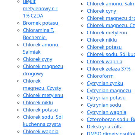
Błękit
Chlorek amonu. Salm
metylenowy r-r
Chlorek cyny
1% CZDA
Chlorek magnezu d
Bromek potasu
Chlorek magnezu. Cz
Chloramina T.
Chlorek metylenu
Bochemie.
Chlorek niklu
Chlorek amonu.
Chlorek potasu
Salmiak
Chlorek sodu. Sól ku
Chlorek cyny
Chlorek wapnia
Chlorek magnezu
Chlorek żelaza 37%
drogowy
Chloroform
Chlorek
Cytrynian cynku
magnezu. Czysty
Cytrynian magnezu
Chlorek metylenu
Cytrynian potasu
Chlorek niklu
Cytrynian sodu
Chlorek potasu
Cytrynian wapnia
Chlorek sodu. Sól
Czteroboran sodu. Bo
kuchenna czysta
Dekstryna żółta
Chlorek wapnia
DMSO dimetylosulfo