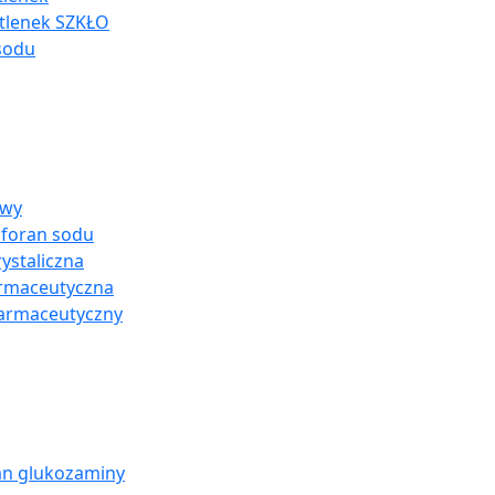
tlenek SZKŁO
sodu
owy
sforan sodu
ystaliczna
armaceutyczna
farmaceutyczny
an glukozaminy