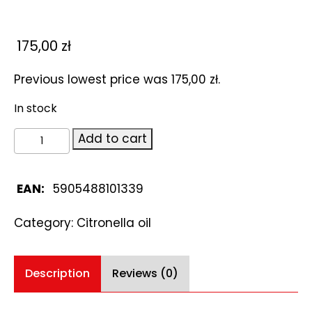
175,00
zł
Previous lowest price was
175,00
zł
.
In stock
Citronella
Add to cart
oil
500ml
quantity
EAN:
5905488101339
Category:
Citronella oil
Description
Reviews (0)