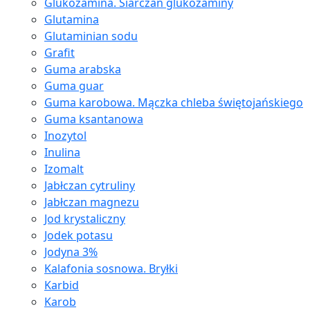
Glukozamina. Siarczan glukozaminy
Glutamina
Glutaminian sodu
Grafit
Guma arabska
Guma guar
Guma karobowa. Mączka chleba świętojańskiego
Guma ksantanowa
Inozytol
Inulina
Izomalt
Jabłczan cytruliny
Jabłczan magnezu
Jod krystaliczny
Jodek potasu
Jodyna 3%
Kalafonia sosnowa. Bryłki
Karbid
Karob