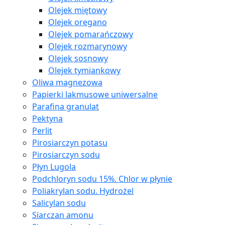
Olejek miętowy
Olejek oregano
Olejek pomarańczowy
Olejek rozmarynowy
Olejek sosnowy
Olejek tymiankowy
Oliwa magnezowa
Papierki lakmusowe uniwersalne
Parafina granulat
Pektyna
Perlit
Pirosiarczyn potasu
Pirosiarczyn sodu
Płyn Lugola
Podchloryn sodu 15%. Chlor w płynie
Poliakrylan sodu. Hydrożel
Salicylan sodu
Siarczan amonu