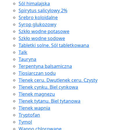
Sól himalajska
Spirytus salicylowy 2%
Srebro koloidalne
Syrop glukozowy
Szkło wodne potasowe
Szkło wodne sodowe
Tabletki solne. Sól tabletkowana
Talk
Tauryna
Terpentyna balsamiczna
Tiosiarczan sodu
Tlenek ceru. Dwutlenek ceru. Czysty
Tlenek cynku. Biel cynkowa
Tlenek magnezu
Tlenek tytanu. Biel tytanowa
Tlenek wapnia
Tryptofan
Tymol
Wapno chlorowane