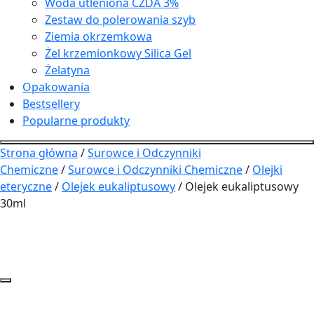
Woda utleniona CZDA 3%
Zestaw do polerowania szyb
Ziemia okrzemkowa
Żel krzemionkowy Silica Gel
Żelatyna
Opakowania
Bestsellery
Popularne produkty
Strona główna
/
Surowce i Odczynniki
Chemiczne
/
Surowce i Odczynniki Chemiczne
/
Olejki
eteryczne
/
Olejek eukaliptusowy
/ Olejek eukaliptusowy
30ml