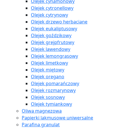
Olejek cynamonowy
Olejek cytronellowy
Olejek cytrynowy
Olejek drzewo herbaciane
Olejek eukaliptusowy
Olejek goździkowy
Olejek grejpfrutowy
Olejek lawendowy
Olejek lemongrasowy
Olejek limetkowy
Olejek miętowy
Olejek oregano
Olejek pomarańczowy
Olejek rozmarynowy
Olejek sosnowy
Olejek tymiankowy
Oliwa magnezowa
Papierki lakmusowe uniwersalne
Parafina granulat