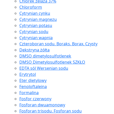
Chlorek żelaza 37%
Chloroform
Cytrynian cynku
Cytrynian magnezu
Cytrynian potasu
Cytrynian sodu
Cytrynian wapnia
Czteroboran sodu. Boraks. Borax. Czysty
Dekstryna żółta
DMSO dimetylosulfotlenek
DMSO Dimetylosulfotlenek SZKŁO
EDTA sól Wersenian sodu
Erytrytol
Eter dietylowy
Fenoloftaleina
Formalina
Fosfor czerwony
Fosforan dwuamonowy
Fosforan trisodu. Fosforan sodu