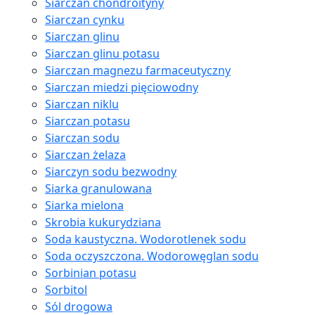
Siarczan chondroityny
Siarczan cynku
Siarczan glinu
Siarczan glinu potasu
Siarczan magnezu farmaceutyczny
Siarczan miedzi pięciowodny
Siarczan niklu
Siarczan potasu
Siarczan sodu
Siarczan żelaza
Siarczyn sodu bezwodny
Siarka granulowana
Siarka mielona
Skrobia kukurydziana
Soda kaustyczna. Wodorotlenek sodu
Soda oczyszczona. Wodorowęglan sodu
Sorbinian potasu
Sorbitol
Sól drogowa