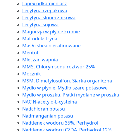
Lapex odkamieniacz
Lecytyna rzepakowa
Lecytyna słonecznikowa
Lecytyna sojowa
Magnezja w płynie kremie
Maltodekstryna
Masło shea nierafinowane
Mentol
Mleczan wapnia
MMS. Chloryn sodu roztwór 25%
Mocznik
MSM. Dimetylosulfon. Siarka organiczna
Mydło w płynie. Mydło szare potasowe
Mydło w proszku. Płatki mydlane w proszku
NAC N-acetylo-L-cysteina
Nadchloran potasu
Nadmanganian potasu
Nadtlenek wodoru 35%. Perhydrol
Nadtlenek wodoru CZDA. Perhydrol 12%