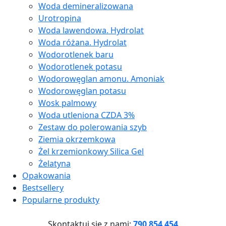
Woda demineralizowana
Urotropina
Woda lawendowa. Hydrolat
Woda różana. Hydrolat
Wodorotlenek baru
Wodorotlenek potasu
Wodorowęglan amonu. Amoniak
Wodorowęglan potasu
Wosk palmowy
Woda utleniona CZDA 3%
Zestaw do polerowania szyb
Ziemia okrzemkowa
Żel krzemionkowy Silica Gel
Żelatyna
Opakowania
Bestsellery
Popularne produkty
Skontaktuj się z nami:
790 854 454