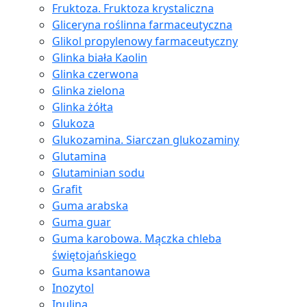
Fruktoza. Fruktoza krystaliczna
Gliceryna roślinna farmaceutyczna
Glikol propylenowy farmaceutyczny
Glinka biała Kaolin
Glinka czerwona
Glinka zielona
Glinka żółta
Glukoza
Glukozamina. Siarczan glukozaminy
Glutamina
Glutaminian sodu
Grafit
Guma arabska
Guma guar
Guma karobowa. Mączka chleba
świętojańskiego
Guma ksantanowa
Inozytol
Inulina