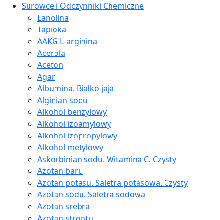
Surowce i Odczynniki Chemiczne
Lanolina
Tapioka
AAKG L-arginina
Acerola
Aceton
Agar
Albumina. Białko jaja
Alginian sodu
Alkohol benzylowy
Alkohol izoamylowy
Alkohol izopropylowy
Alkohol metylowy
Askorbinian sodu. Witamina C. Czysty
Azotan baru
Azotan potasu. Saletra potasowa. Czysty
Azotan sodu. Saletra sodowa
Azotan srebra
Azotan strontu