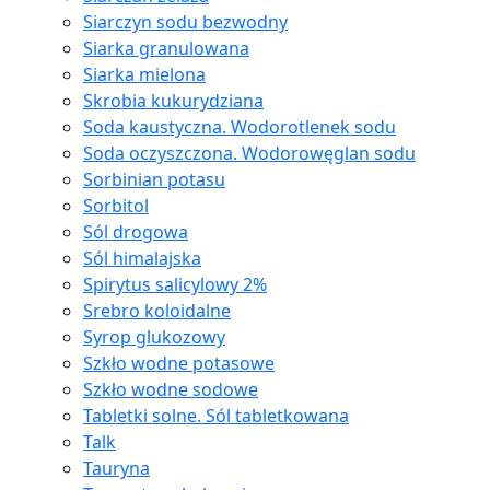
Siarczyn sodu bezwodny
Siarka granulowana
Siarka mielona
Skrobia kukurydziana
Soda kaustyczna. Wodorotlenek sodu
Soda oczyszczona. Wodorowęglan sodu
Sorbinian potasu
Sorbitol
Sól drogowa
Sól himalajska
Spirytus salicylowy 2%
Srebro koloidalne
Syrop glukozowy
Szkło wodne potasowe
Szkło wodne sodowe
Tabletki solne. Sól tabletkowana
Talk
Tauryna