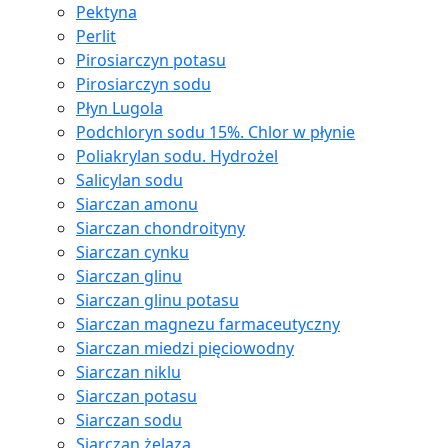
Pektyna
Perlit
Pirosiarczyn potasu
Pirosiarczyn sodu
Płyn Lugola
Podchloryn sodu 15%. Chlor w płynie
Poliakrylan sodu. Hydrożel
Salicylan sodu
Siarczan amonu
Siarczan chondroityny
Siarczan cynku
Siarczan glinu
Siarczan glinu potasu
Siarczan magnezu farmaceutyczny
Siarczan miedzi pięciowodny
Siarczan niklu
Siarczan potasu
Siarczan sodu
Siarczan żelaza