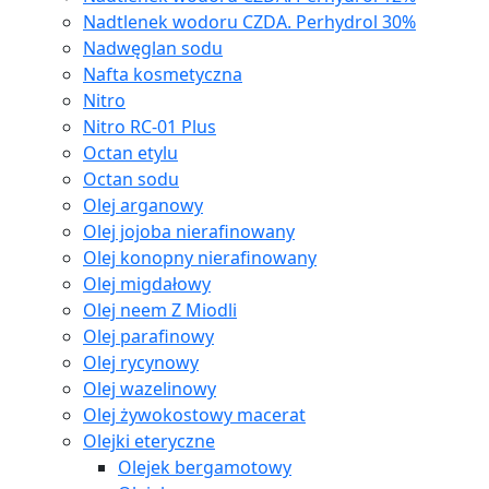
Nadtlenek wodoru CZDA. Perhydrol 30%
Nadwęglan sodu
Nafta kosmetyczna
Nitro
Nitro RC-01 Plus
Octan etylu
Octan sodu
Olej arganowy
Olej jojoba nierafinowany
Olej konopny nierafinowany
Olej migdałowy
Olej neem Z Miodli
Olej parafinowy
Olej rycynowy
Olej wazelinowy
Olej żywokostowy macerat
Olejki eteryczne
Olejek bergamotowy