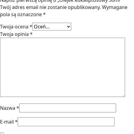
Napisz pierwszą opinię o „Olejek eukaliptusowy 30ml”
Twój adres email nie zostanie opublikowany.
Wymagane
pola są oznaczone
*
Twoja ocena
*
Twoja opinia
*
Nazwa
*
E-mail
*