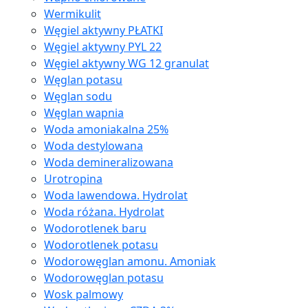
Wermikulit
Węgiel aktywny PŁATKI
Węgiel aktywny PYL 22
Węgiel aktywny WG 12 granulat
Węglan potasu
Węglan sodu
Węglan wapnia
Woda amoniakalna 25%
Woda destylowana
Woda demineralizowana
Urotropina
Woda lawendowa. Hydrolat
Woda różana. Hydrolat
Wodorotlenek baru
Wodorotlenek potasu
Wodorowęglan amonu. Amoniak
Wodorowęglan potasu
Wosk palmowy