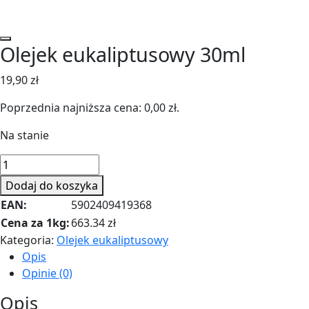
Olejek eukaliptusowy 30ml
19,90
zł
Poprzednia najniższa cena:
0,00
zł
.
Na stanie
ilość
Olejek
Dodaj do koszyka
eukaliptusowy
EAN:
5902409419368
30ml
Cena za 1kg:
663.34 zł
Kategoria:
Olejek eukaliptusowy
Opis
Opinie (0)
Opis