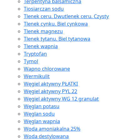
Terpentyna balsamiczna
Tiosiarczan sodu
Tlenek ceru. Dwutlenek ceru. Czysty
Tlenek cynku. Biel cynkowa
Tlenek magnezu
Tlenek tytanu. Biel tytanowa
Tlenek wapnia
Tryptofan
Tymol
Wapno chlorowane
Wermikulit
Węgiel aktywny PŁATKI
Węgiel aktywny PYL 22
Węgiel aktywny WG 12 granulat
Węglan potasu
Węglan sodu
Węglan wapnia
Woda amoniakalna 25%
Woda destylowana