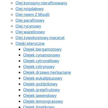
Olej konopny nierafinowany
Olej migdałowy
Olej neem Z Miodli
Olej parafinowy
Olej rycynowy
Olej wazelinowy
Olej żywokostowy macerat
Olejki eteryczne
Olejek bergamotowy
Olejek cynamonowy
Olejek cytronellowy
Olejek cytrynowy
Olejek drzewo herbaciane
Olejek eukaliptusowy
Olejek goździkowy
Olejek grejpfrutowy
Olejek lawendowy
Olejek lemongrasowy
Olejek limetkowy