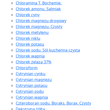
Chloramina T. Bochemie.
Chlorek amonu. Salmiak
Chlorek cyny
Chlorek magnezu drogowy
Chlorek magnezu. Czysty
Chlorek metylenu
Chlorek niklu
Chlorek potasu
Chlorek sodu. Sól kuchenna czysta
Chlorek wapnia
Chlorek żelaza 37%
Chloroform
Cytrynian cynku
Cytrynian magnezu
Cytrynian potasu
Cytrynian sodu
Cytrynian wapnia
Czteroboran sodu. Boraks. Borax. Czysty
Dekstryna żółta