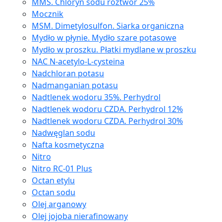
MMS. Chloryn sodu roztwór 25%
Mocznik
MSM. Dimetylosulfon. Siarka organiczna
Mydło w płynie. Mydło szare potasowe
Mydło w proszku. Płatki mydlane w proszku
NAC N-acetylo-L-cysteina
Nadchloran potasu
Nadmanganian potasu
Nadtlenek wodoru 35%. Perhydrol
Nadtlenek wodoru CZDA. Perhydrol 12%
Nadtlenek wodoru CZDA. Perhydrol 30%
Nadwęglan sodu
Nafta kosmetyczna
Nitro
Nitro RC-01 Plus
Octan etylu
Octan sodu
Olej arganowy
Olej jojoba nierafinowany