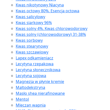
Kwas nikotynowy Niacyna
Kwas octowy 80%. Esencja octowa
Kwas salicylowy
Kwas siarkowy 96%
Kwas solny 4%. Kwas chlorowodorowy
Kwas solny (chlorowodorowy) 31-38%
Kwas sorbowy
Kwas stearynowy
Kwas szczawiowy
Lapex odkamieniacz
Lecytyna rzepakowa
Lecytyna słonecznikowa
Lecytyna sojowa
Magnezja w płynie kremie
Maltodekstryna
Masło shea nierafinowane
Mentol
Mleczan wapnia