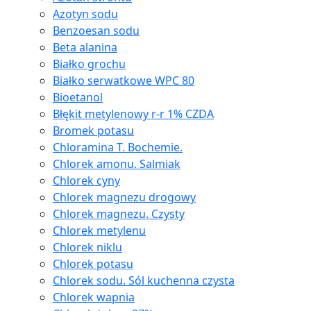
Azotyn sodu
Benzoesan sodu
Beta alanina
Białko grochu
Białko serwatkowe WPC 80
Bioetanol
Błękit metylenowy r-r 1% CZDA
Bromek potasu
Chloramina T. Bochemie.
Chlorek amonu. Salmiak
Chlorek cyny
Chlorek magnezu drogowy
Chlorek magnezu. Czysty
Chlorek metylenu
Chlorek niklu
Chlorek potasu
Chlorek sodu. Sól kuchenna czysta
Chlorek wapnia