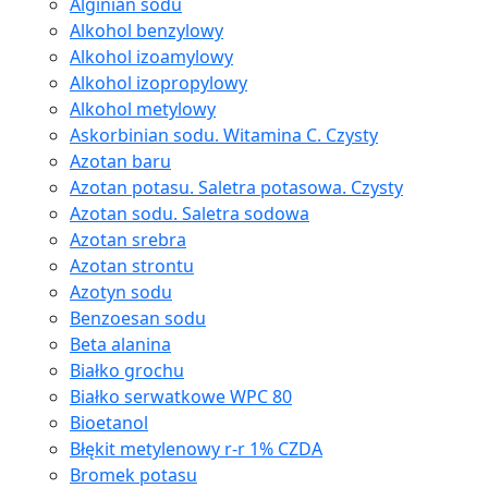
Alginian sodu
Alkohol benzylowy
Alkohol izoamylowy
Alkohol izopropylowy
Alkohol metylowy
Askorbinian sodu. Witamina C. Czysty
Azotan baru
Azotan potasu. Saletra potasowa. Czysty
Azotan sodu. Saletra sodowa
Azotan srebra
Azotan strontu
Azotyn sodu
Benzoesan sodu
Beta alanina
Białko grochu
Białko serwatkowe WPC 80
Bioetanol
Błękit metylenowy r-r 1% CZDA
Bromek potasu