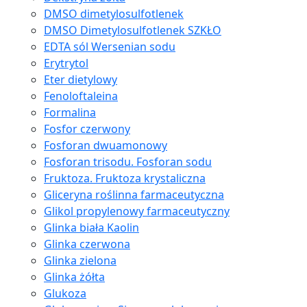
DMSO dimetylosulfotlenek
DMSO Dimetylosulfotlenek SZKŁO
EDTA sól Wersenian sodu
Erytrytol
Eter dietylowy
Fenoloftaleina
Formalina
Fosfor czerwony
Fosforan dwuamonowy
Fosforan trisodu. Fosforan sodu
Fruktoza. Fruktoza krystaliczna
Gliceryna roślinna farmaceutyczna
Glikol propylenowy farmaceutyczny
Glinka biała Kaolin
Glinka czerwona
Glinka zielona
Glinka żółta
Glukoza