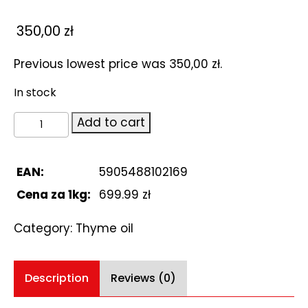
350,00
zł
Previous lowest price was
350,00
zł
.
In stock
Thyme
Add to cart
oil
500ml
quantity
EAN:
5905488102169
Cena za 1kg:
699.99 zł
Category:
Thyme oil
Description
Reviews (0)