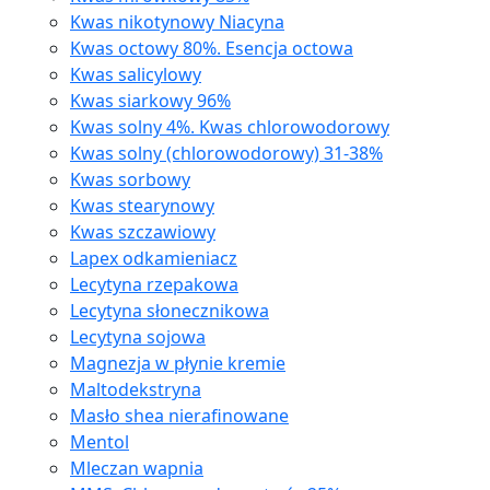
Kwas nikotynowy Niacyna
Kwas octowy 80%. Esencja octowa
Kwas salicylowy
Kwas siarkowy 96%
Kwas solny 4%. Kwas chlorowodorowy
Kwas solny (chlorowodorowy) 31-38%
Kwas sorbowy
Kwas stearynowy
Kwas szczawiowy
Lapex odkamieniacz
Lecytyna rzepakowa
Lecytyna słonecznikowa
Lecytyna sojowa
Magnezja w płynie kremie
Maltodekstryna
Masło shea nierafinowane
Mentol
Mleczan wapnia