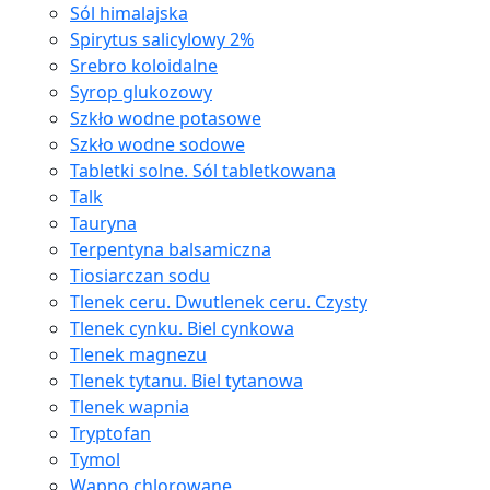
Sól himalajska
Spirytus salicylowy 2%
Srebro koloidalne
Syrop glukozowy
Szkło wodne potasowe
Szkło wodne sodowe
Tabletki solne. Sól tabletkowana
Talk
Tauryna
Terpentyna balsamiczna
Tiosiarczan sodu
Tlenek ceru. Dwutlenek ceru. Czysty
Tlenek cynku. Biel cynkowa
Tlenek magnezu
Tlenek tytanu. Biel tytanowa
Tlenek wapnia
Tryptofan
Tymol
Wapno chlorowane