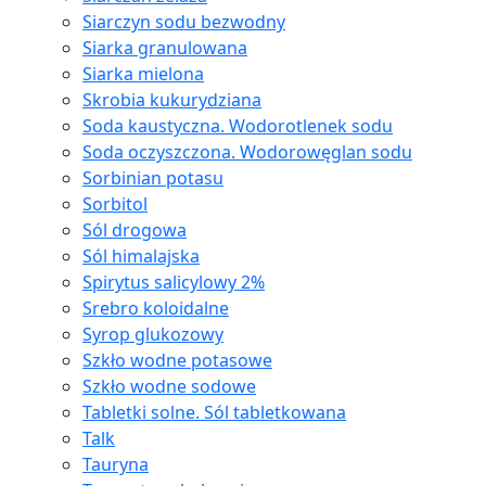
Siarczyn sodu bezwodny
Siarka granulowana
Siarka mielona
Skrobia kukurydziana
Soda kaustyczna. Wodorotlenek sodu
Soda oczyszczona. Wodorowęglan sodu
Sorbinian potasu
Sorbitol
Sól drogowa
Sól himalajska
Spirytus salicylowy 2%
Srebro koloidalne
Syrop glukozowy
Szkło wodne potasowe
Szkło wodne sodowe
Tabletki solne. Sól tabletkowana
Talk
Tauryna