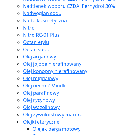
Nadtlenek wodoru CZDA. Perhydrol 30%
Nadwęglan sodu
Nafta kosmetyczna
Nitro
Nitro RC-01 Plus
Octan etylu
Octan sodu
Olej arganowy
Olej jojoba nierafinowany
Olej konopny nierafinowany
Olej migdałowy
Olej neem Z Miodli
Olej parafinowy
Olej rycynowy
Olej wazelinowy
Olej żywokostowy macerat
Olejki eteryczne
Olejek bergamotowy