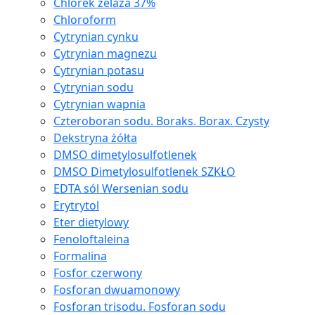
Chlorek żelaza 37%
Chloroform
Cytrynian cynku
Cytrynian magnezu
Cytrynian potasu
Cytrynian sodu
Cytrynian wapnia
Czteroboran sodu. Boraks. Borax. Czysty
Dekstryna żółta
DMSO dimetylosulfotlenek
DMSO Dimetylosulfotlenek SZKŁO
EDTA sól Wersenian sodu
Erytrytol
Eter dietylowy
Fenoloftaleina
Formalina
Fosfor czerwony
Fosforan dwuamonowy
Fosforan trisodu. Fosforan sodu