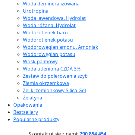
Woda demineralizowana
Urotropina
Woda lawendowa. Hydrolat
Woda różana. Hydrolat
Wodorotlenek baru
Wodorotlenek potasu
Wodorowęglan amonu. Amoniak
Wodorowęglan potasu
Wosk palmowy
Woda utleniona CZDA 3%
Zestaw do polerowania szyb
Ziemia okrzemkowa
Żel krzemionkowy Silica Gel
Żelatyna
Opakowania
Bestsellery
Popularne produkty
Skontaktuj się z nami:
790 854 454