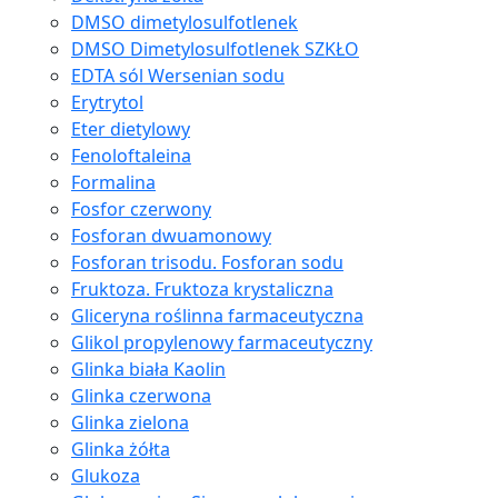
DMSO dimetylosulfotlenek
DMSO Dimetylosulfotlenek SZKŁO
EDTA sól Wersenian sodu
Erytrytol
Eter dietylowy
Fenoloftaleina
Formalina
Fosfor czerwony
Fosforan dwuamonowy
Fosforan trisodu. Fosforan sodu
Fruktoza. Fruktoza krystaliczna
Gliceryna roślinna farmaceutyczna
Glikol propylenowy farmaceutyczny
Glinka biała Kaolin
Glinka czerwona
Glinka zielona
Glinka żółta
Glukoza