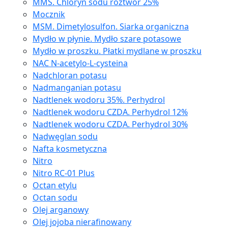
MMS. Chloryn sodu roztwór 25%
Mocznik
MSM. Dimetylosulfon. Siarka organiczna
Mydło w płynie. Mydło szare potasowe
Mydło w proszku. Płatki mydlane w proszku
NAC N-acetylo-L-cysteina
Nadchloran potasu
Nadmanganian potasu
Nadtlenek wodoru 35%. Perhydrol
Nadtlenek wodoru CZDA. Perhydrol 12%
Nadtlenek wodoru CZDA. Perhydrol 30%
Nadwęglan sodu
Nafta kosmetyczna
Nitro
Nitro RC-01 Plus
Octan etylu
Octan sodu
Olej arganowy
Olej jojoba nierafinowany