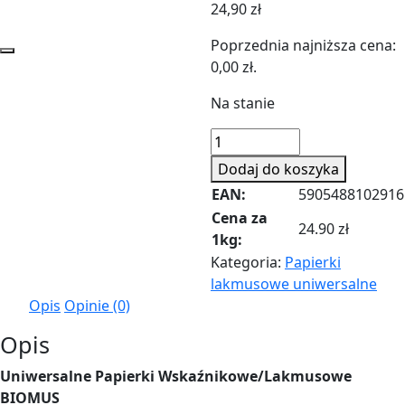
24,90
zł
Poprzednia najniższa cena:
0,00
zł
.
Na stanie
ilość
Papierki
Dodaj do koszyka
wskaźnikowe
EAN:
5905488102916
PL
Cena za
uniwersalne
24.90 zł
1kg:
100szt
Kategoria:
Papierki
lakmusowe uniwersalne
Opis
Opinie (0)
Opis
Uniwersalne Papierki Wskaźnikowe/Lakmusowe
BIOMUS