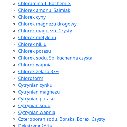
Chloramina T. Bochemie.
Chlorek amonu. Salmiak
Chlorek cyny
Chlorek magnezu drogowy
Chlorek magnezu. Czysty
Chlorek metylenu
Chlorek niklu
Chlorek potasu
Chlorek sodu. Sól kuchenna czysta
Chlorek wapnia
Chlorek żelaza 37%
Chloroform
Cytrynian cynku
Cytrynian magnezu
Cytrynian potasu
Cytrynian sodu
Cytrynian wapnia
Czteroboran sodu. Boraks. Borax. Czysty
Dekstryna żółta