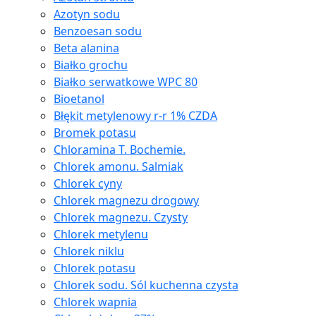
Azotyn sodu
Benzoesan sodu
Beta alanina
Białko grochu
Białko serwatkowe WPC 80
Bioetanol
Błękit metylenowy r-r 1% CZDA
Bromek potasu
Chloramina T. Bochemie.
Chlorek amonu. Salmiak
Chlorek cyny
Chlorek magnezu drogowy
Chlorek magnezu. Czysty
Chlorek metylenu
Chlorek niklu
Chlorek potasu
Chlorek sodu. Sól kuchenna czysta
Chlorek wapnia