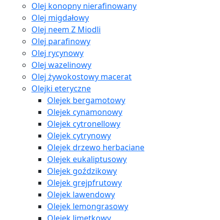
Olej konopny nierafinowany
Olej migdałowy
Olej neem Z Miodli
Olej parafinowy
Olej rycynowy
Olej wazelinowy
Olej żywokostowy macerat
Olejki eteryczne
Olejek bergamotowy
Olejek cynamonowy
Olejek cytronellowy
Olejek cytrynowy
Olejek drzewo herbaciane
Olejek eukaliptusowy
Olejek goździkowy
Olejek grejpfrutowy
Olejek lawendowy
Olejek lemongrasowy
Olejek limetkowy