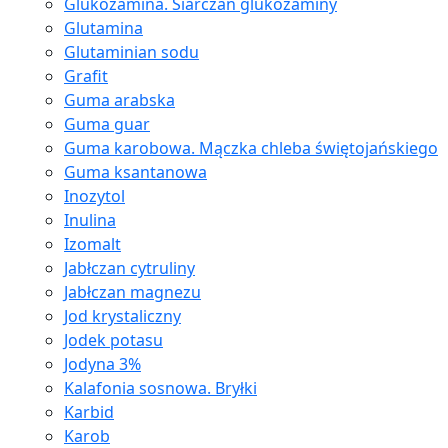
Glukozamina. Siarczan glukozaminy
Glutamina
Glutaminian sodu
Grafit
Guma arabska
Guma guar
Guma karobowa. Mączka chleba świętojańskiego
Guma ksantanowa
Inozytol
Inulina
Izomalt
Jabłczan cytruliny
Jabłczan magnezu
Jod krystaliczny
Jodek potasu
Jodyna 3%
Kalafonia sosnowa. Bryłki
Karbid
Karob