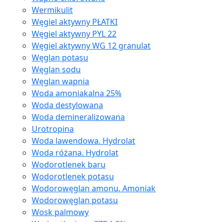
Wermikulit
Węgiel aktywny PŁATKI
Węgiel aktywny PYL 22
Węgiel aktywny WG 12 granulat
Węglan potasu
Węglan sodu
Węglan wapnia
Woda amoniakalna 25%
Woda destylowana
Woda demineralizowana
Urotropina
Woda lawendowa. Hydrolat
Woda różana. Hydrolat
Wodorotlenek baru
Wodorotlenek potasu
Wodorowęglan amonu. Amoniak
Wodorowęglan potasu
Wosk palmowy