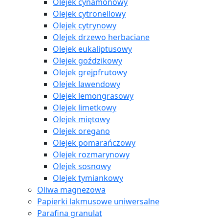
Olejek cynamonowy
Olejek cytronellowy
Olejek cytrynowy
Olejek drzewo herbaciane
Olejek eukaliptusowy
Olejek goździkowy
Olejek grejpfrutowy
Olejek lawendowy
Olejek lemongrasowy
Olejek limetkowy
Olejek miętowy
Olejek oregano
Olejek pomarańczowy
Olejek rozmarynowy
Olejek sosnowy
Olejek tymiankowy
Oliwa magnezowa
Papierki lakmusowe uniwersalne
Parafina granulat