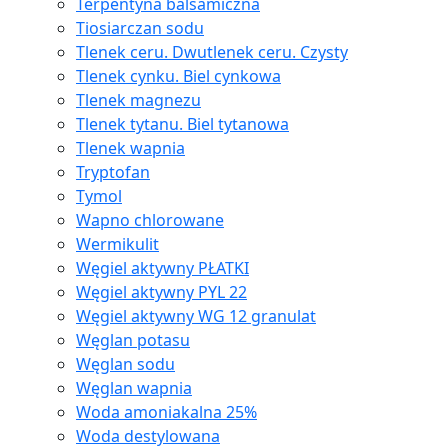
Terpentyna balsamiczna
Tiosiarczan sodu
Tlenek ceru. Dwutlenek ceru. Czysty
Tlenek cynku. Biel cynkowa
Tlenek magnezu
Tlenek tytanu. Biel tytanowa
Tlenek wapnia
Tryptofan
Tymol
Wapno chlorowane
Wermikulit
Węgiel aktywny PŁATKI
Węgiel aktywny PYL 22
Węgiel aktywny WG 12 granulat
Węglan potasu
Węglan sodu
Węglan wapnia
Woda amoniakalna 25%
Woda destylowana