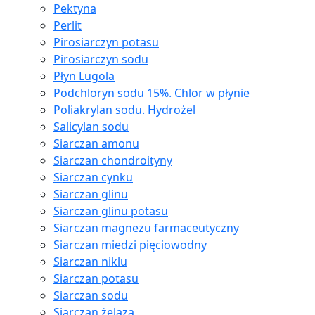
Pektyna
Perlit
Pirosiarczyn potasu
Pirosiarczyn sodu
Płyn Lugola
Podchloryn sodu 15%. Chlor w płynie
Poliakrylan sodu. Hydrożel
Salicylan sodu
Siarczan amonu
Siarczan chondroityny
Siarczan cynku
Siarczan glinu
Siarczan glinu potasu
Siarczan magnezu farmaceutyczny
Siarczan miedzi pięciowodny
Siarczan niklu
Siarczan potasu
Siarczan sodu
Siarczan żelaza