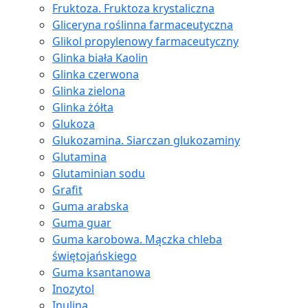
Fruktoza. Fruktoza krystaliczna
Gliceryna roślinna farmaceutyczna
Glikol propylenowy farmaceutyczny
Glinka biała Kaolin
Glinka czerwona
Glinka zielona
Glinka żółta
Glukoza
Glukozamina. Siarczan glukozaminy
Glutamina
Glutaminian sodu
Grafit
Guma arabska
Guma guar
Guma karobowa. Mączka chleba
świętojańskiego
Guma ksantanowa
Inozytol
Inulina