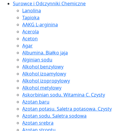
Surowce i Odczynniki Chemiczne
Lanolina
Tapioka
AAKG L-arginina
Acerola
Aceton
Agar
Albumina. Białko jaja
Alginian sodu
Alkohol benzylowy
Alkohol izoamylowy
Alkohol izopropylowy
Alkohol metylowy
Askorbinian sodu. Witamina C. Czysty
Azotan baru
Azotan potasu. Saletra potasowa. Czysty
Azotan sodu. Saletra sodowa
Azotan srebra
Azotan strontu