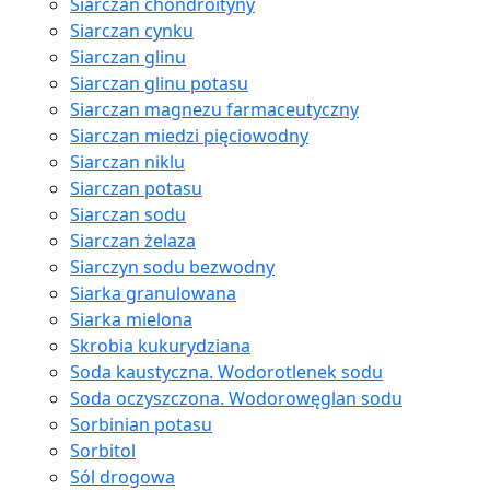
Siarczan chondroityny
Siarczan cynku
Siarczan glinu
Siarczan glinu potasu
Siarczan magnezu farmaceutyczny
Siarczan miedzi pięciowodny
Siarczan niklu
Siarczan potasu
Siarczan sodu
Siarczan żelaza
Siarczyn sodu bezwodny
Siarka granulowana
Siarka mielona
Skrobia kukurydziana
Soda kaustyczna. Wodorotlenek sodu
Soda oczyszczona. Wodorowęglan sodu
Sorbinian potasu
Sorbitol
Sól drogowa