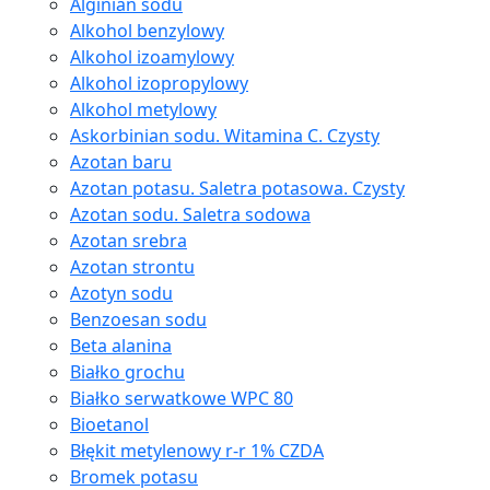
Alginian sodu
Alkohol benzylowy
Alkohol izoamylowy
Alkohol izopropylowy
Alkohol metylowy
Askorbinian sodu. Witamina C. Czysty
Azotan baru
Azotan potasu. Saletra potasowa. Czysty
Azotan sodu. Saletra sodowa
Azotan srebra
Azotan strontu
Azotyn sodu
Benzoesan sodu
Beta alanina
Białko grochu
Białko serwatkowe WPC 80
Bioetanol
Błękit metylenowy r-r 1% CZDA
Bromek potasu