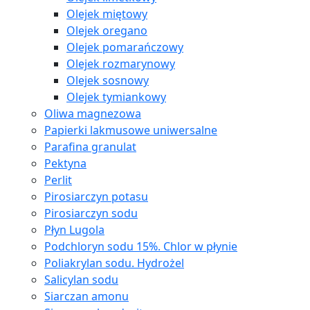
Olejek miętowy
Olejek oregano
Olejek pomarańczowy
Olejek rozmarynowy
Olejek sosnowy
Olejek tymiankowy
Oliwa magnezowa
Papierki lakmusowe uniwersalne
Parafina granulat
Pektyna
Perlit
Pirosiarczyn potasu
Pirosiarczyn sodu
Płyn Lugola
Podchloryn sodu 15%. Chlor w płynie
Poliakrylan sodu. Hydrożel
Salicylan sodu
Siarczan amonu