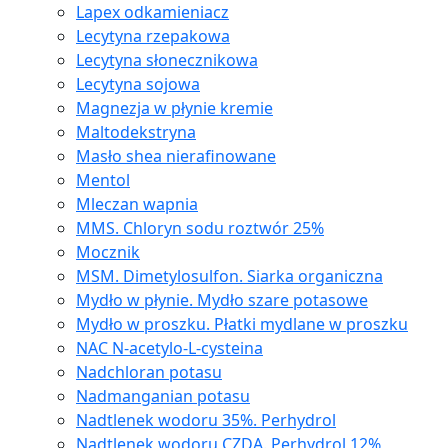
Lapex odkamieniacz
Lecytyna rzepakowa
Lecytyna słonecznikowa
Lecytyna sojowa
Magnezja w płynie kremie
Maltodekstryna
Masło shea nierafinowane
Mentol
Mleczan wapnia
MMS. Chloryn sodu roztwór 25%
Mocznik
MSM. Dimetylosulfon. Siarka organiczna
Mydło w płynie. Mydło szare potasowe
Mydło w proszku. Płatki mydlane w proszku
NAC N-acetylo-L-cysteina
Nadchloran potasu
Nadmanganian potasu
Nadtlenek wodoru 35%. Perhydrol
Nadtlenek wodoru CZDA. Perhydrol 12%