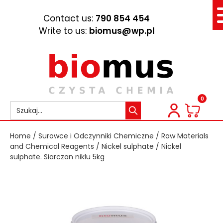
Contact us:
790 854 454
Write to us:
biomus@wp.pl
0
Home
/
Surowce i Odczynniki Chemiczne
/
Raw Materials
and Chemical Reagents
/
Nickel sulphate
/ Nickel
sulphate. Siarczan niklu 5kg