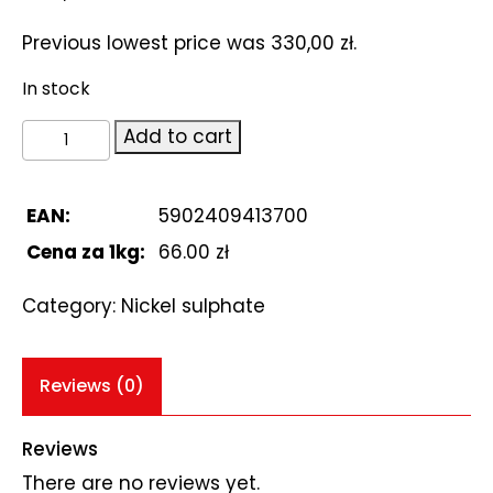
Previous lowest price was
330,00
zł
.
In stock
Nickel
Add to cart
sulphate.
Siarczan
niklu
EAN:
5902409413700
5kg
Cena za 1kg:
66.00 zł
quantity
Category:
Nickel sulphate
Reviews (0)
Reviews
There are no reviews yet.