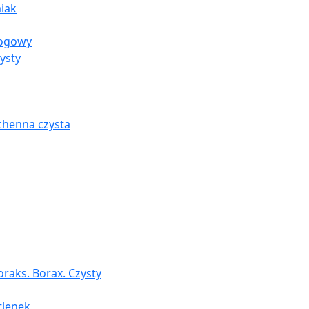
iak
rogowy
ysty
chenna czysta
raks. Borax. Czysty
tlenek