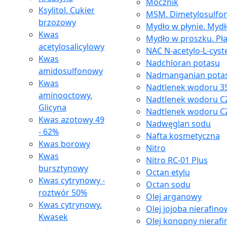
Mocznik
Ksylitol. Cukier
MSM. Dimetylosulfon
brzozowy
Mydło w płynie. Myd
Kwas
Mydło w proszku. Pł
acetylosalicylowy
NAC N-acetylo-L-cyst
Kwas
Nadchloran potasu
amidosulfonowy
Nadmanganian pota
Kwas
Nadtlenek wodoru 35
aminooctowy.
Nadtlenek wodoru C
Glicyna
Nadtlenek wodoru C
Kwas azotowy 49
Nadwęglan sodu
- 62%
Nafta kosmetyczna
Kwas borowy
Nitro
Kwas
Nitro RC-01 Plus
bursztynowy
Octan etylu
Kwas cytrynowy -
Octan sodu
roztwór 50%
Olej arganowy
Kwas cytrynowy.
Olej jojoba nierafin
Kwasek
Olej konopny nieraf