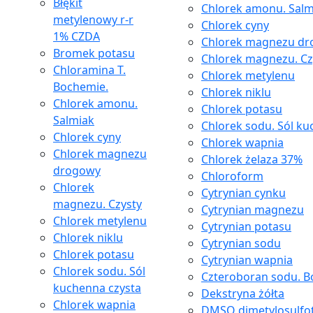
Błękit
Chlorek amonu. Salm
metylenowy r-r
Chlorek cyny
1% CZDA
Chlorek magnezu d
Bromek potasu
Chlorek magnezu. Cz
Chloramina T.
Chlorek metylenu
Bochemie.
Chlorek niklu
Chlorek amonu.
Chlorek potasu
Salmiak
Chlorek sodu. Sól ku
Chlorek cyny
Chlorek wapnia
Chlorek magnezu
Chlorek żelaza 37%
drogowy
Chloroform
Chlorek
Cytrynian cynku
magnezu. Czysty
Cytrynian magnezu
Chlorek metylenu
Cytrynian potasu
Chlorek niklu
Cytrynian sodu
Chlorek potasu
Cytrynian wapnia
Chlorek sodu. Sól
Czteroboran sodu. Bo
kuchenna czysta
Dekstryna żółta
Chlorek wapnia
DMSO dimetylosulfo