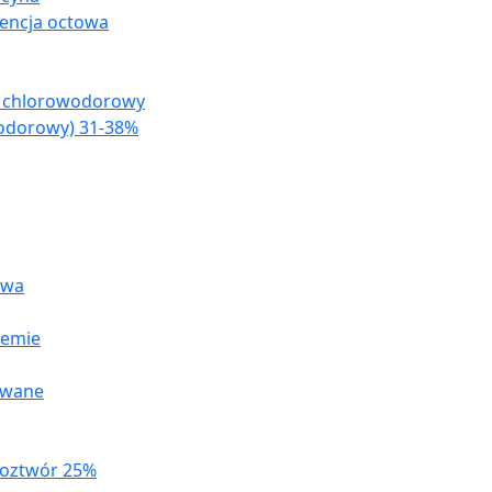
encja octowa
s chlorowodorowy
odorowy) 31-38%
owa
remie
owane
roztwór 25%