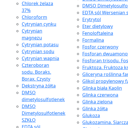
Chlorek żelaza
DMSO Dimetylosulfo
37%
EDTA sól Wersenian 
Chloroform
Erytrytol
Cytrynian cynku
Eter dietylowy
Cytrynian
Fenoloftaleina
magnezu
Formalina
Cytrynian potasu
Fosfor czerwony
Cytrynian sodu
Fosforan dwuamon
Cytrynian wapnia
Fosforan trisodu. Fo
Czteroboran
Fruktoza. Fruktoza kr
sodu. Boraks.
Gliceryna roślinna f
Borax. Czysty
Glikol propylenowy 
Dekstryna żółta
Glinka biała Kaolin
DMSO
Glinka czerwona
dimetylosulfotlenek
Glinka zielona
DMSO
Glinka żółta
Dimetylosulfotlenek
Glukoza
SZKŁO
Glukozamina. Siarcz
EDTA sól