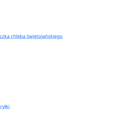
zka chleba świętojańskiego
ryłki