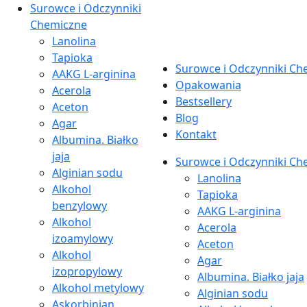
Surowce i Odczynniki
Chemiczne
Lanolina
Tapioka
Surowce i Odczynniki Ch
AAKG L-arginina
Opakowania
Acerola
Bestsellery
Aceton
Blog
Agar
Kontakt
Albumina. Białko
jaja
Surowce i Odczynniki Ch
Alginian sodu
Lanolina
Alkohol
Tapioka
benzylowy
AAKG L-arginina
Alkohol
Acerola
izoamylowy
Aceton
Alkohol
Agar
izopropylowy
Albumina. Białko jaja
Alkohol metylowy
Alginian sodu
Askorbinian