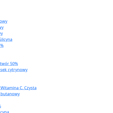
zowy
wy
wy
licyna
2%
ztwór 50%
sek cytrynowy
 Witamina C. Czysta
 butanowy
%
acyna