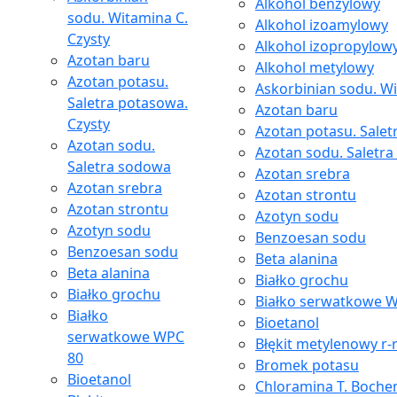
Alkohol benzylowy
sodu. Witamina C.
Alkohol izoamylowy
Czysty
Alkohol izopropylow
Azotan baru
Alkohol metylowy
Azotan potasu.
Askorbinian sodu. Wi
Saletra potasowa.
Azotan baru
Czysty
Azotan potasu. Salet
Azotan sodu.
Azotan sodu. Saletr
Saletra sodowa
Azotan srebra
Azotan srebra
Azotan strontu
Azotan strontu
Azotyn sodu
Azotyn sodu
Benzoesan sodu
Benzoesan sodu
Beta alanina
Beta alanina
Białko grochu
Białko grochu
Białko serwatkowe 
Białko
Bioetanol
serwatkowe WPC
Błękit metylenowy r-
80
Bromek potasu
Bioetanol
Chloramina T. Boche