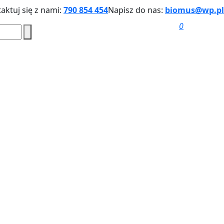
aktuj się z nami:
790 854 454
Napisz do nas:
biomus@wp.pl
0