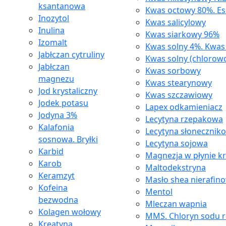
ksantanowa
Kwas octowy 80%. Es
Inozytol
Kwas salicylowy
Inulina
Kwas siarkowy 96%
Izomalt
Kwas solny 4%. Kwa
Jabłczan cytruliny
Kwas solny (chlorow
Jabłczan
Kwas sorbowy
magnezu
Kwas stearynowy
Jod krystaliczny
Kwas szczawiowy
Jodek potasu
Lapex odkamieniacz
Jodyna 3%
Lecytyna rzepakowa
Kalafonia
Lecytyna słonecznik
sosnowa. Bryłki
Lecytyna sojowa
Karbid
Magnezja w płynie k
Karob
Maltodekstryna
Keramzyt
Masło shea nierafin
Kofeina
Mentol
bezwodna
Mleczan wapnia
Kolagen wołowy
MMS. Chloryn sodu 
Kreatyna