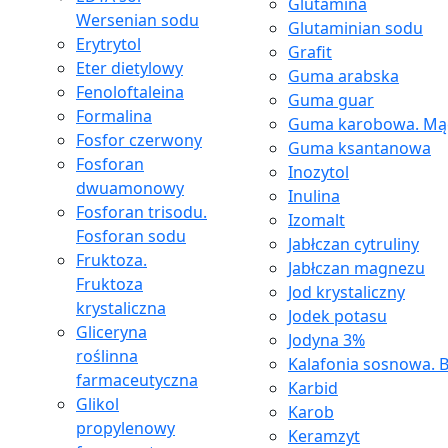
Glutamina
Wersenian sodu
Glutaminian sodu
Erytrytol
Grafit
Eter dietylowy
Guma arabska
Fenoloftaleina
Guma guar
Formalina
Guma karobowa. Mąc
Fosfor czerwony
Guma ksantanowa
Fosforan
Inozytol
dwuamonowy
Inulina
Fosforan trisodu.
Izomalt
Fosforan sodu
Jabłczan cytruliny
Fruktoza.
Jabłczan magnezu
Fruktoza
Jod krystaliczny
krystaliczna
Jodek potasu
Gliceryna
Jodyna 3%
roślinna
Kalafonia sosnowa. B
farmaceutyczna
Karbid
Glikol
Karob
propylenowy
Keramzyt