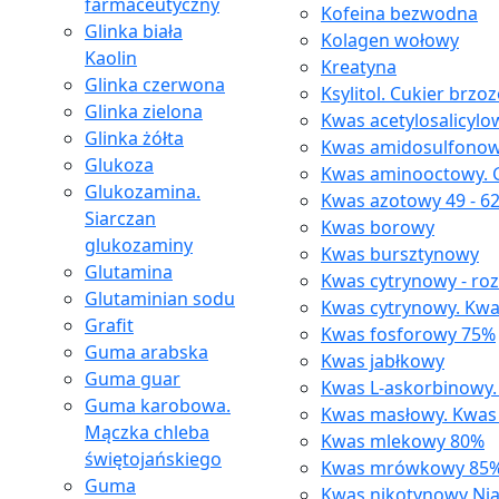
farmaceutyczny
Kofeina bezwodna
Glinka biała
Kolagen wołowy
Kaolin
Kreatyna
Glinka czerwona
Ksylitol. Cukier brzo
Glinka zielona
Kwas acetylosalicylo
Glinka żółta
Kwas amidosulfono
Glukoza
Kwas aminooctowy. G
Glukozamina.
Kwas azotowy 49 - 6
Siarczan
Kwas borowy
glukozaminy
Kwas bursztynowy
Glutamina
Kwas cytrynowy - ro
Glutaminian sodu
Kwas cytrynowy. Kwa
Grafit
Kwas fosforowy 75%
Guma arabska
Kwas jabłkowy
Guma guar
Kwas L-askorbinowy.
Guma karobowa.
Kwas masłowy. Kwas
Mączka chleba
Kwas mlekowy 80%
świętojańskiego
Kwas mrówkowy 85
Guma
Kwas nikotynowy Ni