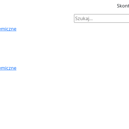
Skont
emiczne
emiczne