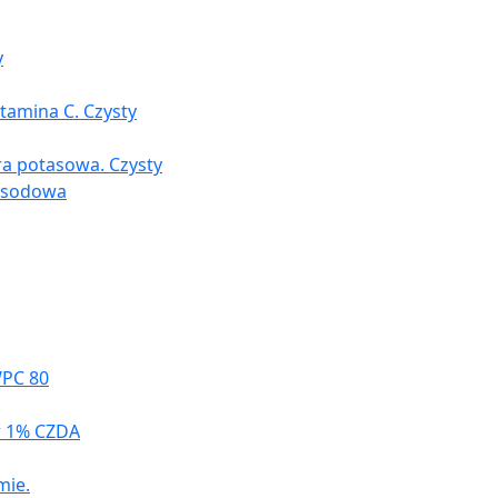
y
tamina C. Czysty
ra potasowa. Czysty
a sodowa
WPC 80
r 1% CZDA
mie.