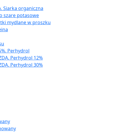
. Siarka organiczna
ło szare potasowe
atki mydlane w proszku
eina
su
%. Perhydrol
ZDA. Perhydrol 12%
ZDA. Perhydrol 30%
owany
inowany