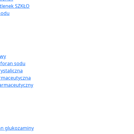
tlenek SZKŁO
sodu
owy
sforan sodu
ystaliczna
armaceutyczna
farmaceutyczny
an glukozaminy