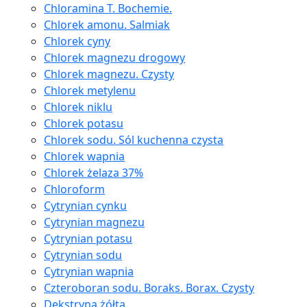
Chloramina T. Bochemie.
Chlorek amonu. Salmiak
Chlorek cyny
Chlorek magnezu drogowy
Chlorek magnezu. Czysty
Chlorek metylenu
Chlorek niklu
Chlorek potasu
Chlorek sodu. Sól kuchenna czysta
Chlorek wapnia
Chlorek żelaza 37%
Chloroform
Cytrynian cynku
Cytrynian magnezu
Cytrynian potasu
Cytrynian sodu
Cytrynian wapnia
Czteroboran sodu. Boraks. Borax. Czysty
Dekstryna żółta