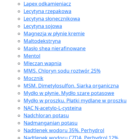
Lapex odkamieniacz
Lecytyna rzepakowa
Lecytyna słonecznikowa
Lecytyna sojowa
Magnezja w płynie kremie
Maltodekstryna
Masło shea nierafinowane
Mentol
Mleczan wapnia
MMS. Chloryn sodu roztwór 25%
Mocznik
MSM. Dimetylosulfon. Siarka organiczna
Mydło w płynie. Mydło szare potasowe
Mydło w proszku. Płatki mydlane w proszku
NAC N-acetylo-L-cysteina
Nadchloran potasu
Nadmanganian potasu
Nadtlenek wodoru 35%. Perhydrol
Nadtlenek wodoru CZDA. Perhydrol 12%