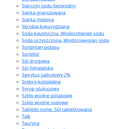
Siarczyn sodu bezwodny
Siarka granulowana
Siarka mielona
Skrobia kukurydziana
Soda kaustyczna. Wodorotlenek sodu
Soda oczyszczona. Wodorowęglan sodu
Sorbinian potasu
Sorbitol
Sól drogowa
Sól himalajska
Spirytus salicylowy 2%
Srebro koloidalne
Syrop glukozowy
Szkło wodne potasowe
Szkło wodne sodowe
Tabletki solne. Sól tabletkowana
Talk
Tauryna