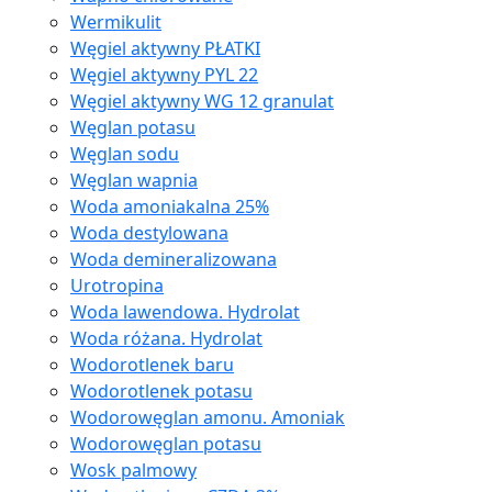
Wermikulit
Węgiel aktywny PŁATKI
Węgiel aktywny PYL 22
Węgiel aktywny WG 12 granulat
Węglan potasu
Węglan sodu
Węglan wapnia
Woda amoniakalna 25%
Woda destylowana
Woda demineralizowana
Urotropina
Woda lawendowa. Hydrolat
Woda różana. Hydrolat
Wodorotlenek baru
Wodorotlenek potasu
Wodorowęglan amonu. Amoniak
Wodorowęglan potasu
Wosk palmowy