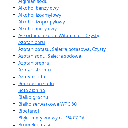
Alginian sodu
Alkohol benzylowy
Alkohol izoamylowy
Alkohol izopropylowy
Alkohol metylowy
Askorbinian sodu. Witamina C. Czysty
Azotan baru
Azotan potasu. Saletra potasowa. Czysty
Azotan sodu. Saletra sodowa
Azotan srebra
Azotan strontu
Azotyn sodu
Benzoesan sodu
Beta alanina
Białko grochu
Białko serwatkowe WPC 80
Bioetanol
Błękit metylenowy r-r 1% CZDA
Bromek potasu