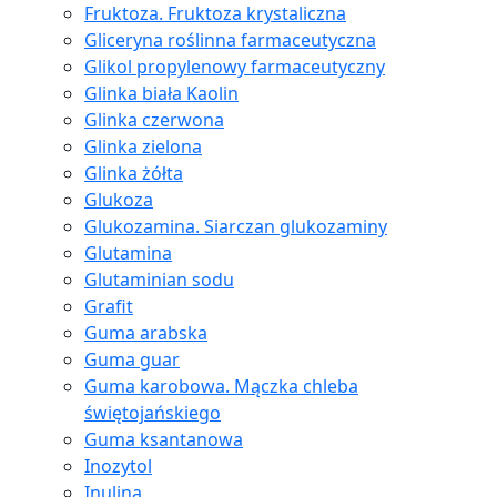
Fruktoza. Fruktoza krystaliczna
Gliceryna roślinna farmaceutyczna
Glikol propylenowy farmaceutyczny
Glinka biała Kaolin
Glinka czerwona
Glinka zielona
Glinka żółta
Glukoza
Glukozamina. Siarczan glukozaminy
Glutamina
Glutaminian sodu
Grafit
Guma arabska
Guma guar
Guma karobowa. Mączka chleba
świętojańskiego
Guma ksantanowa
Inozytol
Inulina