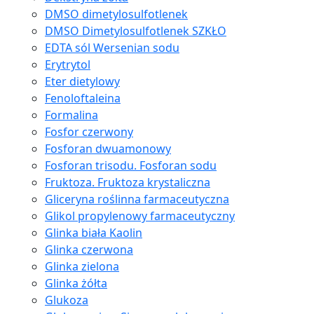
DMSO dimetylosulfotlenek
DMSO Dimetylosulfotlenek SZKŁO
EDTA sól Wersenian sodu
Erytrytol
Eter dietylowy
Fenoloftaleina
Formalina
Fosfor czerwony
Fosforan dwuamonowy
Fosforan trisodu. Fosforan sodu
Fruktoza. Fruktoza krystaliczna
Gliceryna roślinna farmaceutyczna
Glikol propylenowy farmaceutyczny
Glinka biała Kaolin
Glinka czerwona
Glinka zielona
Glinka żółta
Glukoza