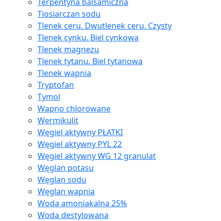
Terpentyna balsamiczna
Tiosiarczan sodu
Tlenek ceru. Dwutlenek ceru. Czysty
Tlenek cynku. Biel cynkowa
Tlenek magnezu
Tlenek tytanu. Biel tytanowa
Tlenek wapnia
Tryptofan
Tymol
Wapno chlorowane
Wermikulit
Węgiel aktywny PŁATKI
Węgiel aktywny PYL 22
Węgiel aktywny WG 12 granulat
Węglan potasu
Węglan sodu
Węglan wapnia
Woda amoniakalna 25%
Woda destylowana