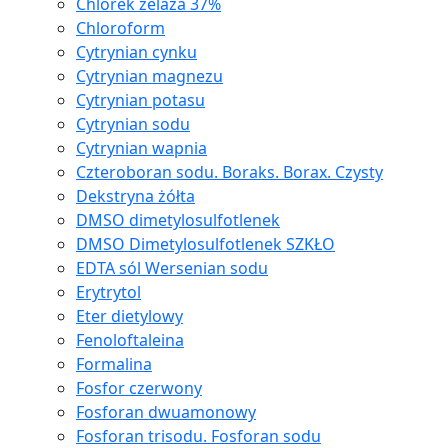
Chlorek żelaza 37%
Chloroform
Cytrynian cynku
Cytrynian magnezu
Cytrynian potasu
Cytrynian sodu
Cytrynian wapnia
Czteroboran sodu. Boraks. Borax. Czysty
Dekstryna żółta
DMSO dimetylosulfotlenek
DMSO Dimetylosulfotlenek SZKŁO
EDTA sól Wersenian sodu
Erytrytol
Eter dietylowy
Fenoloftaleina
Formalina
Fosfor czerwony
Fosforan dwuamonowy
Fosforan trisodu. Fosforan sodu