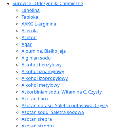
Surowce i Odczynniki Chemiczne
Lanolina
Tapioka
AAKG L-arginina
Acerola
Aceton
Agar
Albumina. Białko jaja
Alginian sodu
Alkohol benzylowy
Alkohol izoamylowy
Alkohol izopropylowy
Alkohol metylowy
Askorbinian sodu. Witamina C. Czysty
Azotan baru
Azotan potasu. Saletra potasowa. Czysty
Azotan sodu. Saletra sodowa
Azotan srebra
Azotan strontu