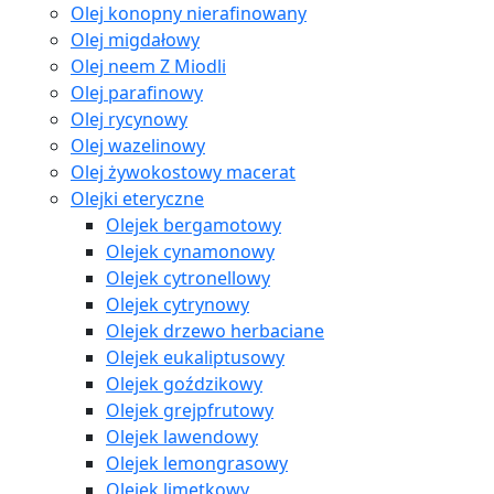
Olej konopny nierafinowany
Olej migdałowy
Olej neem Z Miodli
Olej parafinowy
Olej rycynowy
Olej wazelinowy
Olej żywokostowy macerat
Olejki eteryczne
Olejek bergamotowy
Olejek cynamonowy
Olejek cytronellowy
Olejek cytrynowy
Olejek drzewo herbaciane
Olejek eukaliptusowy
Olejek goździkowy
Olejek grejpfrutowy
Olejek lawendowy
Olejek lemongrasowy
Olejek limetkowy