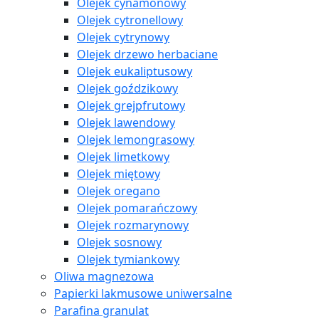
Olejek cynamonowy
Olejek cytronellowy
Olejek cytrynowy
Olejek drzewo herbaciane
Olejek eukaliptusowy
Olejek goździkowy
Olejek grejpfrutowy
Olejek lawendowy
Olejek lemongrasowy
Olejek limetkowy
Olejek miętowy
Olejek oregano
Olejek pomarańczowy
Olejek rozmarynowy
Olejek sosnowy
Olejek tymiankowy
Oliwa magnezowa
Papierki lakmusowe uniwersalne
Parafina granulat