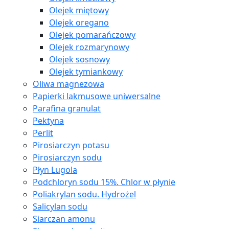
Olejek miętowy
Olejek oregano
Olejek pomarańczowy
Olejek rozmarynowy
Olejek sosnowy
Olejek tymiankowy
Oliwa magnezowa
Papierki lakmusowe uniwersalne
Parafina granulat
Pektyna
Perlit
Pirosiarczyn potasu
Pirosiarczyn sodu
Płyn Lugola
Podchloryn sodu 15%. Chlor w płynie
Poliakrylan sodu. Hydrożel
Salicylan sodu
Siarczan amonu