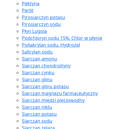
Pektyna
Perlit
Pirosiarczyn potasu
Pirosiarczyn sodu
Płyn Lugola
Podchloryn sodu 15%. Chlor w płynie
Poliakrylan sodu. Hydrożel
Salicylan sodu
Siarczan amonu
Siarczan chondroityny
Siarczan cynku
Siarczan glinu
Siarczan glinu potasu
Siarczan magnezu farmaceutyczny
Siarczan miedzi pięciowodny
Siarczan niklu
Siarczan potasu
Siarczan sodu
Siarczan żelaza