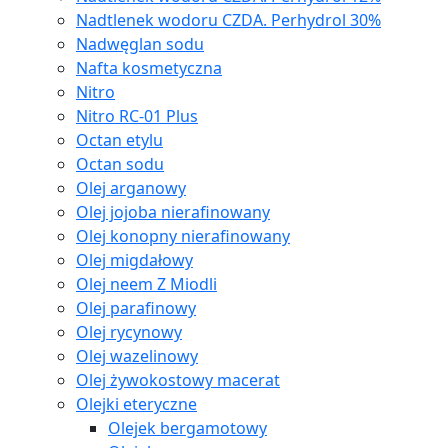
Nadtlenek wodoru CZDA. Perhydrol 30%
Nadwęglan sodu
Nafta kosmetyczna
Nitro
Nitro RC-01 Plus
Octan etylu
Octan sodu
Olej arganowy
Olej jojoba nierafinowany
Olej konopny nierafinowany
Olej migdałowy
Olej neem Z Miodli
Olej parafinowy
Olej rycynowy
Olej wazelinowy
Olej żywokostowy macerat
Olejki eteryczne
Olejek bergamotowy