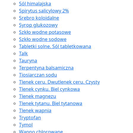
Sól himalajska
Spirytus salicylowy 2%
Srebro koloidalne
Syrop glukozowy
Szkło wodne potasowe
Szkło wodne sodowe
Tabletki solne. Sól tabletkowana
Talk
Tauryna
Terpentyna balsamiczna
Tiosiarczan sodu
Tlenek ceru. Dwutlenek ceru. Czysty
Tlenek cynku. Biel cynkowa
Tlenek magnezu
Tlenek tytanu. Biel tytanowa
Tlenek wapnia
Tryptofan
Tymol
Wapno chlorowane