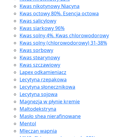
Kwas nikotynowy Niacyna
Kwas octowy 80%. Esencja octowa
Kwas salicylowy
Kwas siarkowy 96%
Kwas solny 4%. Kwas chlorowodorowy
Kwas solny (chlorowodorowy) 31-38%
Kwas sorbowy
Kwas stearynowy
Kwas szczawiowy
Lapex odkamieniacz
Lecytyna rzepakowa
Lecytyna słonecznikowa
Lecytyna sojowa
Magnezja w płynie kremie
Maltodekstryna
Masło shea nierafinowane
Mentol
Mleczan wapnia