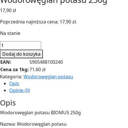
17,90
zł
Poprzednia najniższa cena:
17,90
zł
.
Na stanie
ilość
Wodorowęglan
Dodaj do koszyka
potasu
EAN:
5905488100240
250g
Cena za 1kg:
71.60 zł
Kategoria:
Wodorowęglan potasu
Opis
Opinie (0)
Opis
Wodorowęglan potasu BIOMUS 250g
Nazwa: Wodorowęglan potasu