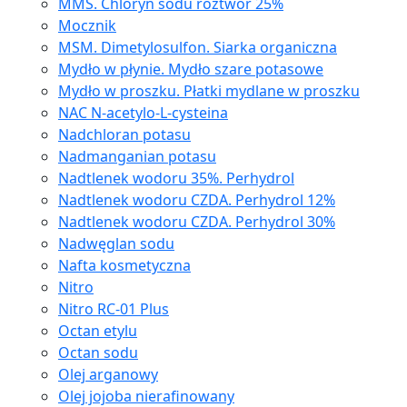
MMS. Chloryn sodu roztwór 25%
Mocznik
MSM. Dimetylosulfon. Siarka organiczna
Mydło w płynie. Mydło szare potasowe
Mydło w proszku. Płatki mydlane w proszku
NAC N-acetylo-L-cysteina
Nadchloran potasu
Nadmanganian potasu
Nadtlenek wodoru 35%. Perhydrol
Nadtlenek wodoru CZDA. Perhydrol 12%
Nadtlenek wodoru CZDA. Perhydrol 30%
Nadwęglan sodu
Nafta kosmetyczna
Nitro
Nitro RC-01 Plus
Octan etylu
Octan sodu
Olej arganowy
Olej jojoba nierafinowany