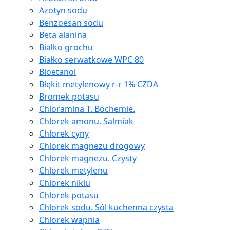
Azotyn sodu
Benzoesan sodu
Beta alanina
Białko grochu
Białko serwatkowe WPC 80
Bioetanol
Błękit metylenowy r-r 1% CZDA
Bromek potasu
Chloramina T. Bochemie.
Chlorek amonu. Salmiak
Chlorek cyny
Chlorek magnezu drogowy
Chlorek magnezu. Czysty
Chlorek metylenu
Chlorek niklu
Chlorek potasu
Chlorek sodu. Sól kuchenna czysta
Chlorek wapnia