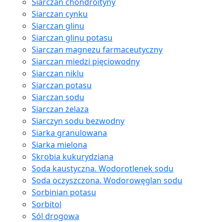
Siarczan chondroityny
Siarczan cynku
Siarczan glinu
Siarczan glinu potasu
Siarczan magnezu farmaceutyczny
Siarczan miedzi pięciowodny
Siarczan niklu
Siarczan potasu
Siarczan sodu
Siarczan żelaza
Siarczyn sodu bezwodny
Siarka granulowana
Siarka mielona
Skrobia kukurydziana
Soda kaustyczna. Wodorotlenek sodu
Soda oczyszczona. Wodorowęglan sodu
Sorbinian potasu
Sorbitol
Sól drogowa