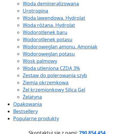
Woda demineralizowana
Urotropina
Woda lawendowa. Hydrolat
Woda różana. Hydrolat
Wodorotlenek baru
Wodorotlenek potasu
Wodorowęglan amonu. Amoniak
Wodorowęglan potasu
Wosk palmowy
Woda utleniona CZDA 3%
Zestaw do polerowania szyb
Ziemia okrzemkowa
Żel krzemionkowy Silica Gel
Żelatyna
Opakowania
Bestsellery
Popularne produkty
Skontaktuj się z nami:
790 854 454