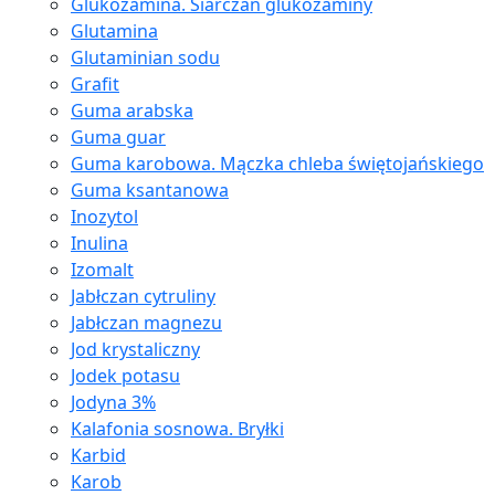
Glukozamina. Siarczan glukozaminy
Glutamina
Glutaminian sodu
Grafit
Guma arabska
Guma guar
Guma karobowa. Mączka chleba świętojańskiego
Guma ksantanowa
Inozytol
Inulina
Izomalt
Jabłczan cytruliny
Jabłczan magnezu
Jod krystaliczny
Jodek potasu
Jodyna 3%
Kalafonia sosnowa. Bryłki
Karbid
Karob