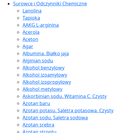
Surowce i Odczynniki Chemiczne
Lanolina
Tapioka
AAKG L-arginina
Acerola
Aceton
Agar
Albumina. Białko jaja
Alginian sodu
Alkohol benzylowy
Alkohol izoamylowy
Alkohol izopropylowy
Alkohol metylowy
Askorbinian sodu. Witamina C. Czysty
Azotan baru
Azotan potasu. Saletra potasowa. Czysty
Azotan sodu. Saletra sodowa
Azotan srebra
Azotan strontu