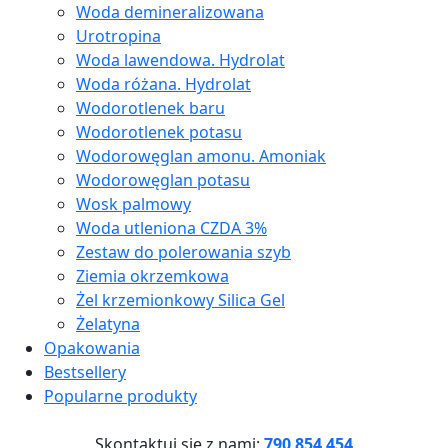
Woda demineralizowana
Urotropina
Woda lawendowa. Hydrolat
Woda różana. Hydrolat
Wodorotlenek baru
Wodorotlenek potasu
Wodorowęglan amonu. Amoniak
Wodorowęglan potasu
Wosk palmowy
Woda utleniona CZDA 3%
Zestaw do polerowania szyb
Ziemia okrzemkowa
Żel krzemionkowy Silica Gel
Żelatyna
Opakowania
Bestsellery
Popularne produkty
Skontaktuj się z nami:
790 854 454