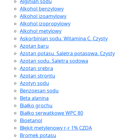
Alginian sodu
Alkohol benzylowy
Alkohol izoamylowy
Alkohol izopropylowy
Alkohol metylowy
Askorbinian sodu. Witamina C. Czysty
Azotan baru
Azotan potasu. Saletra potasowa. Czysty
Azotan sodu. Saletra sodowa
Azotan srebra
Azotan strontu
Azotyn sodu
Benzoesan sodu
Beta alanina
Białko grochu
Białko serwatkowe WPC 80
Bioetanol
Błękit metylenowy r-r 1% CZDA
Bromek potasu