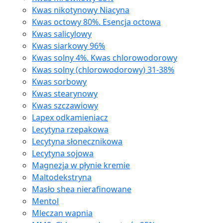
Kwas nikotynowy Niacyna
Kwas octowy 80%. Esencja octowa
Kwas salicylowy
Kwas siarkowy 96%
Kwas solny 4%. Kwas chlorowodorowy
Kwas solny (chlorowodorowy) 31-38%
Kwas sorbowy
Kwas stearynowy
Kwas szczawiowy
Lapex odkamieniacz
Lecytyna rzepakowa
Lecytyna słonecznikowa
Lecytyna sojowa
Magnezja w płynie kremie
Maltodekstryna
Masło shea nierafinowane
Mentol
Mleczan wapnia