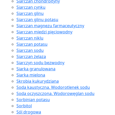
Siarczan chondroityny
Siarczan cynku
Siarczan glinu
Siarczan glinu potasu
Siarczan magnezu farmaceutyczny
Siarczan miedzi pięciowodny
Siarczan niklu
Siarczan potasu
Siarczan sodu
Siarczan żelaza
Siarczyn sodu bezwodny
Siarka granulowana
Siarka mielona
Skrobia kukurydziana
Soda kaustyczna. Wodorotlenek sodu
Soda oczyszczona. Wodorowęglan sodu
Sorbinian potasu
Sorbitol
Sól drogowa