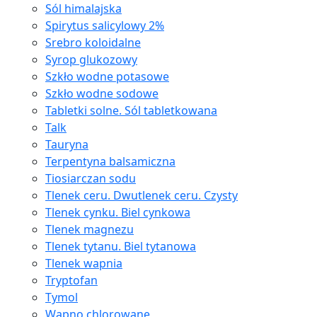
Sól himalajska
Spirytus salicylowy 2%
Srebro koloidalne
Syrop glukozowy
Szkło wodne potasowe
Szkło wodne sodowe
Tabletki solne. Sól tabletkowana
Talk
Tauryna
Terpentyna balsamiczna
Tiosiarczan sodu
Tlenek ceru. Dwutlenek ceru. Czysty
Tlenek cynku. Biel cynkowa
Tlenek magnezu
Tlenek tytanu. Biel tytanowa
Tlenek wapnia
Tryptofan
Tymol
Wapno chlorowane