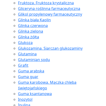
Fruktoza. Fruktoza krystaliczna
Gliceryna roślinna farmaceutyczna
Glikol propylenowy farmaceutyczny
Glinka biała Kaolin
Glinka czerwona
Glinka zielona
Glinka żółta
Glukoza
Glukozamina. Siarczan glukozaminy
Glutamina
Glutaminian sodu
Grafit
Guma arabska
Guma guar
Guma karobowa. Mączka chleba
świętojańskiego
Guma ksantanowa
Inozytol
Inulina