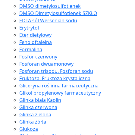
DMSO dimetylosulfotlenek
DMSO Dimetylosulfotlenek SZKŁO
EDTA sól Wersenian sodu
Erytrytol
Eter dietylowy
Fenoloftaleina
Formalina
Fosfor czerwony
Fosforan dwuamonowy
Fosforan trisodu. Fosforan sodu
Fruktoza. Fruktoza krystaliczna
Gliceryna roślinna farmaceutyczna
Glikol propylenowy farmaceutyczny
Glinka biała Kaolin
Glinka czerwona
Glinka zielona
Glinka żółta
Glukoza