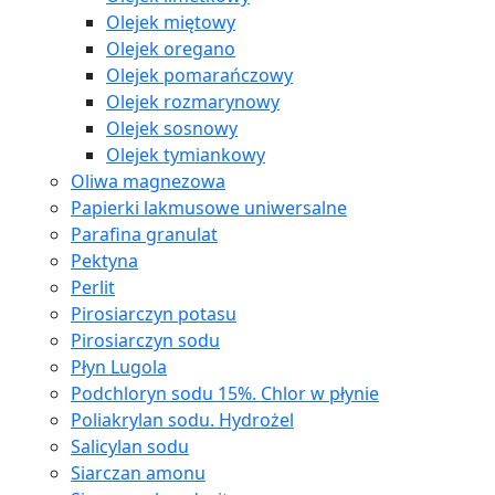
Olejek miętowy
Olejek oregano
Olejek pomarańczowy
Olejek rozmarynowy
Olejek sosnowy
Olejek tymiankowy
Oliwa magnezowa
Papierki lakmusowe uniwersalne
Parafina granulat
Pektyna
Perlit
Pirosiarczyn potasu
Pirosiarczyn sodu
Płyn Lugola
Podchloryn sodu 15%. Chlor w płynie
Poliakrylan sodu. Hydrożel
Salicylan sodu
Siarczan amonu