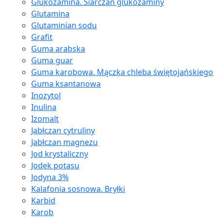
Glukozamina. Siarczan glukozaminy
Glutamina
Glutaminian sodu
Grafit
Guma arabska
Guma guar
Guma karobowa. Mączka chleba świętojańskiego
Guma ksantanowa
Inozytol
Inulina
Izomalt
Jabłczan cytruliny
Jabłczan magnezu
Jod krystaliczny
Jodek potasu
Jodyna 3%
Kalafonia sosnowa. Bryłki
Karbid
Karob