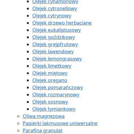
Olejek cynamonowy
Olejek cytronellowy
Olejek cytrynowy
Olejek drzewo herbaciane
Olejek eukaliptusowy
Olejek goździkowy
Olejek grejpfrutowy
Olejek lawendowy
Olejek lemongrasowy
Olejek limetkowy
Olejek miętowy
Olejek oregano
Olejek pomarańczowy
Olejek rozmarynowy
Olejek sosnowy
Olejek tymiankowy
Oliwa magnezowa
Papierki lakmusowe uniwersalne
Parafina granulat