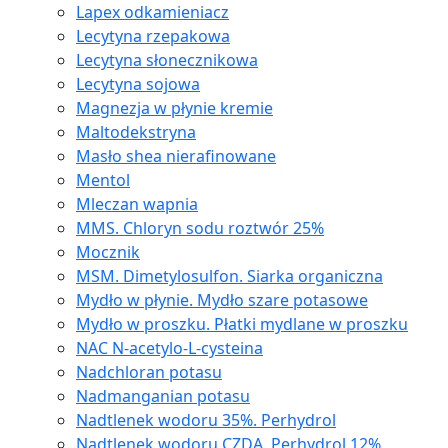
Lapex odkamieniacz
Lecytyna rzepakowa
Lecytyna słonecznikowa
Lecytyna sojowa
Magnezja w płynie kremie
Maltodekstryna
Masło shea nierafinowane
Mentol
Mleczan wapnia
MMS. Chloryn sodu roztwór 25%
Mocznik
MSM. Dimetylosulfon. Siarka organiczna
Mydło w płynie. Mydło szare potasowe
Mydło w proszku. Płatki mydlane w proszku
NAC N-acetylo-L-cysteina
Nadchloran potasu
Nadmanganian potasu
Nadtlenek wodoru 35%. Perhydrol
Nadtlenek wodoru CZDA. Perhydrol 12%