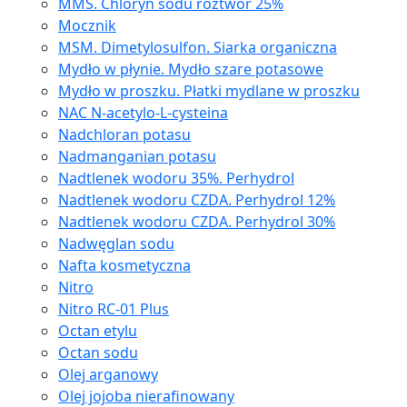
MMS. Chloryn sodu roztwór 25%
Mocznik
MSM. Dimetylosulfon. Siarka organiczna
Mydło w płynie. Mydło szare potasowe
Mydło w proszku. Płatki mydlane w proszku
NAC N-acetylo-L-cysteina
Nadchloran potasu
Nadmanganian potasu
Nadtlenek wodoru 35%. Perhydrol
Nadtlenek wodoru CZDA. Perhydrol 12%
Nadtlenek wodoru CZDA. Perhydrol 30%
Nadwęglan sodu
Nafta kosmetyczna
Nitro
Nitro RC-01 Plus
Octan etylu
Octan sodu
Olej arganowy
Olej jojoba nierafinowany