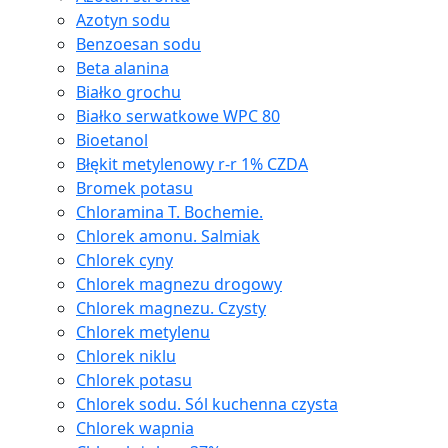
Azotyn sodu
Benzoesan sodu
Beta alanina
Białko grochu
Białko serwatkowe WPC 80
Bioetanol
Błękit metylenowy r-r 1% CZDA
Bromek potasu
Chloramina T. Bochemie.
Chlorek amonu. Salmiak
Chlorek cyny
Chlorek magnezu drogowy
Chlorek magnezu. Czysty
Chlorek metylenu
Chlorek niklu
Chlorek potasu
Chlorek sodu. Sól kuchenna czysta
Chlorek wapnia