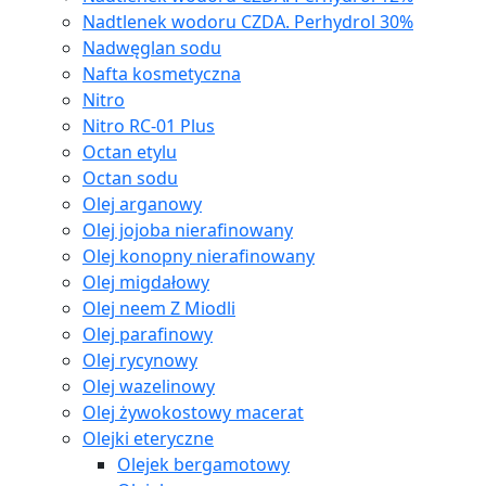
Nadtlenek wodoru CZDA. Perhydrol 30%
Nadwęglan sodu
Nafta kosmetyczna
Nitro
Nitro RC-01 Plus
Octan etylu
Octan sodu
Olej arganowy
Olej jojoba nierafinowany
Olej konopny nierafinowany
Olej migdałowy
Olej neem Z Miodli
Olej parafinowy
Olej rycynowy
Olej wazelinowy
Olej żywokostowy macerat
Olejki eteryczne
Olejek bergamotowy