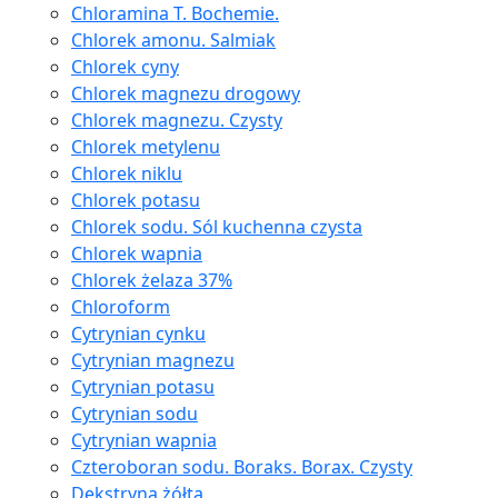
Chloramina T. Bochemie.
Chlorek amonu. Salmiak
Chlorek cyny
Chlorek magnezu drogowy
Chlorek magnezu. Czysty
Chlorek metylenu
Chlorek niklu
Chlorek potasu
Chlorek sodu. Sól kuchenna czysta
Chlorek wapnia
Chlorek żelaza 37%
Chloroform
Cytrynian cynku
Cytrynian magnezu
Cytrynian potasu
Cytrynian sodu
Cytrynian wapnia
Czteroboran sodu. Boraks. Borax. Czysty
Dekstryna żółta