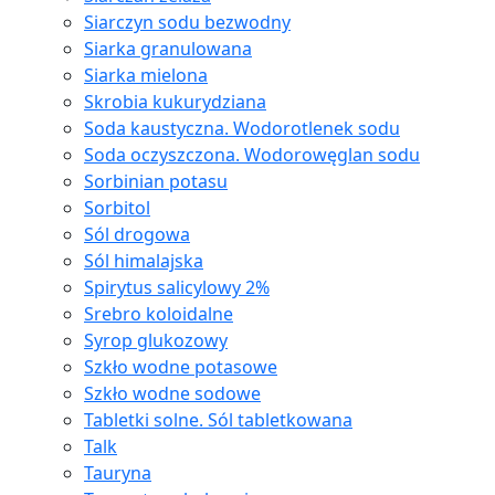
Siarczyn sodu bezwodny
Siarka granulowana
Siarka mielona
Skrobia kukurydziana
Soda kaustyczna. Wodorotlenek sodu
Soda oczyszczona. Wodorowęglan sodu
Sorbinian potasu
Sorbitol
Sól drogowa
Sól himalajska
Spirytus salicylowy 2%
Srebro koloidalne
Syrop glukozowy
Szkło wodne potasowe
Szkło wodne sodowe
Tabletki solne. Sól tabletkowana
Talk
Tauryna