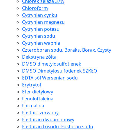
Chlorek żelaza 37%
Chloroform
Cytrynian cynku
Cytrynian magnezu
Cytrynian potasu
Cytrynian sodu
Cytrynian wapnia
Czteroboran sodu. Boraks. Borax. Czysty
Dekstryna żółta
DMSO dimetylosulfotlenek
DMSO Dimetylosulfotlenek SZKŁO
EDTA sól Wersenian sodu
Erytrytol
Eter dietylowy
Fenoloftaleina
Formalina
Fosfor czerwony
Fosforan dwuamonowy
Fosforan trisodu. Fosforan sodu