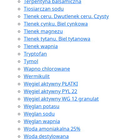
Terpentyna balsamiczna
Tiosiarczan sodu
Tlenek ceru. Dwutlenek ceru. Czysty
Tlenek cynku. Biel cynkowa
Tlenek magnezu
Tlenek tytanu. Biel tytanowa
Tlenek wapnia
Tryptofan
Tymol
Wapno chlorowane
Wermikulit
Węgiel aktywny PŁATKI
Węgiel aktywny PYL 22
Węgiel aktywny WG 12 granulat
Węglan potasu
Węglan sodu
Węglan wapnia
Woda amoniakalna 25%
Woda destylowana