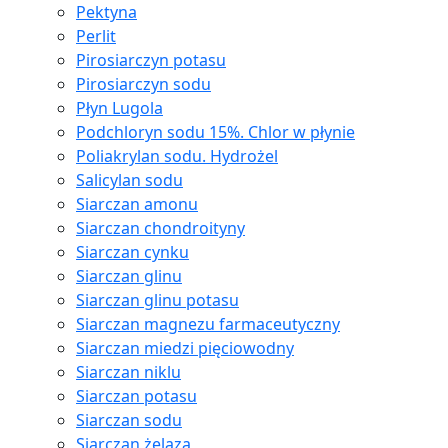
Pektyna
Perlit
Pirosiarczyn potasu
Pirosiarczyn sodu
Płyn Lugola
Podchloryn sodu 15%. Chlor w płynie
Poliakrylan sodu. Hydrożel
Salicylan sodu
Siarczan amonu
Siarczan chondroityny
Siarczan cynku
Siarczan glinu
Siarczan glinu potasu
Siarczan magnezu farmaceutyczny
Siarczan miedzi pięciowodny
Siarczan niklu
Siarczan potasu
Siarczan sodu
Siarczan żelaza