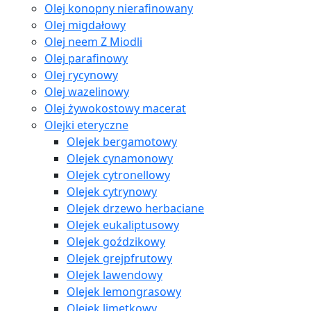
Olej konopny nierafinowany
Olej migdałowy
Olej neem Z Miodli
Olej parafinowy
Olej rycynowy
Olej wazelinowy
Olej żywokostowy macerat
Olejki eteryczne
Olejek bergamotowy
Olejek cynamonowy
Olejek cytronellowy
Olejek cytrynowy
Olejek drzewo herbaciane
Olejek eukaliptusowy
Olejek goździkowy
Olejek grejpfrutowy
Olejek lawendowy
Olejek lemongrasowy
Olejek limetkowy