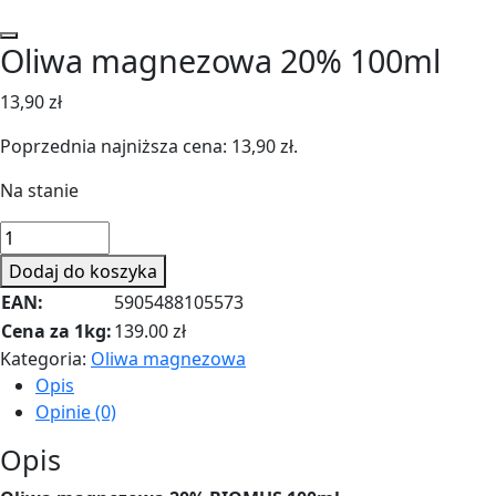
Oliwa magnezowa 20% 100ml
13,90
zł
Poprzednia najniższa cena:
13,90
zł
.
Na stanie
ilość
Oliwa
Dodaj do koszyka
magnezowa
EAN:
5905488105573
20%
Cena za 1kg:
139.00 zł
100ml
Kategoria:
Oliwa magnezowa
Opis
Opinie (0)
Opis