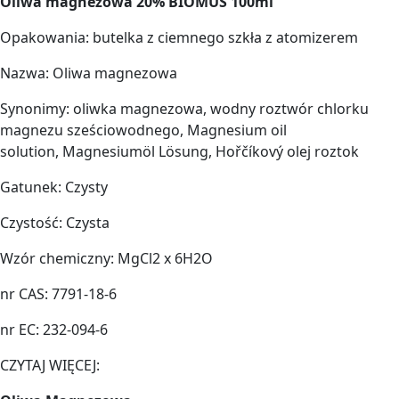
Oliwa magnezowa 20% BIOMUS 100ml
Opakowania: butelka z ciemnego szkła z atomizerem
Nazwa: Oliwa magnezowa
Synonimy: oliwka magnezowa, wodny roztwór chlorku
magnezu sześciowodnego, Magnesium oil
solution, Magnesiumöl Lösung, Hořčíkový olej roztok
Gatunek: Czysty
Czystość: Czysta
Wzór chemiczny: MgCl2 x 6H2O
nr CAS: 7791-18-6
nr EC: 232-094-6
CZYTAJ WIĘCEJ: