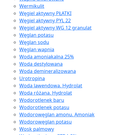
Wermikulit
Węgiel aktywny PŁATKI
Węgiel aktywny PYL 22
Węgiel aktywny WG 12 granulat
Węglan potasu
Węglan sodu
Węglan wapnia
Woda amoniakalna 25%
Woda destylowana
Woda demineralizowana
Urotropina
Woda lawendowa. Hydrolat
Woda różana. Hydrolat
Wodorotlenek baru
Wodorotlenek potasu
Wodorowęglan amonu. Amoniak
Wodorowęglan potasu
Wosk palmowy