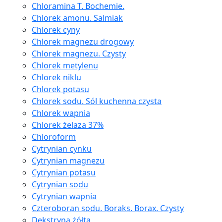
Chloramina T. Bochemie.
Chlorek amonu. Salmiak
Chlorek cyny
Chlorek magnezu drogowy
Chlorek magnezu. Czysty
Chlorek metylenu
Chlorek niklu
Chlorek potasu
Chlorek sodu. Sól kuchenna czysta
Chlorek wapnia
Chlorek żelaza 37%
Chloroform
Cytrynian cynku
Cytrynian magnezu
Cytrynian potasu
Cytrynian sodu
Cytrynian wapnia
Czteroboran sodu. Boraks. Borax. Czysty
Dekstryna żółta