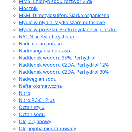
MMS. Chloryn sodu roztwór 25%
Mocznik
MSM. Dimetylosulfon. Siarka organiczna
Mydło w płynie. Mydło szare potasowe
Mydło w proszku. Płatki mydlane w proszku
NAC N-acetylo-L-cysteina
Nadchloran potasu
Nadmanganian potasu
Nadtlenek wodoru 35%. Perhydrol
Nadtlenek wodoru CZDA. Perhydrol 12%
Nadtlenek wodoru CZDA. Perhydrol 30%
Nadwęglan sodu
Nafta kosmetyczna
Nitro
Nitro RC-01 Plus
Octan etylu
Octan sodu
Olej arganowy
Olej jojoba nierafinowany