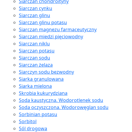
Siarczan chondroityny
Siarczan cynku
Siarczan glinu
Siarczan glinu potasu
Siarczan magnezu farmaceutyczny
Siarczan miedzi pięciowodny
Siarczan niklu
Siarczan potasu
Siarczan sodu
Siarczan żelaza
Siarczyn sodu bezwodny
Siarka granulowana
Siarka mielona
Skrobia kukurydziana
Soda kaustyczna. Wodorotlenek sodu
Soda oczyszczona. Wodorowęglan sodu
Sorbinian potasu
Sorbitol
Sól drogowa