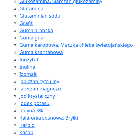
Glukozamina. Siarczan glukozaminy
Glutamina
Glutaminian sodu
Grafit
Guma arabska
Guma guar
Guma karobowa. Mączka chleba świętojańskiego
Guma ksantanowa
Inozytol
Inulina
Izomalt
Jabłczan cytruliny
Jabłczan magnezu
Jod krystaliczny
Jodek potasu
Jodyna 3%
Kalafonia sosnowa. Bryłki
Karbid
Karob