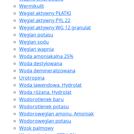
Wermikulit
Węgiel aktywny PŁATKI
Węgiel aktywny PYL 22
Węgiel aktywny WG 12 granulat
Węglan potasu
Węglan sodu
Węglan wapnia
Woda amoniakalna 25%
Woda destylowana
Woda demineralizowana
Urotropina
Woda lawendowa. Hydrolat
Woda różana. Hydrolat
Wodorotlenek baru
Wodorotlenek potasu
Wodorowęglan amonu. Amoniak
Wodorowęglan potasu
Wosk palmowy