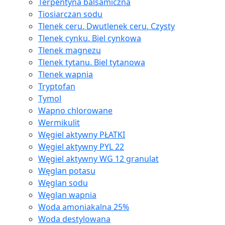
Terpentyna balsamiczna
Tiosiarczan sodu
Tlenek ceru. Dwutlenek ceru. Czysty
Tlenek cynku. Biel cynkowa
Tlenek magnezu
Tlenek tytanu. Biel tytanowa
Tlenek wapnia
Tryptofan
Tymol
Wapno chlorowane
Wermikulit
Węgiel aktywny PŁATKI
Węgiel aktywny PYL 22
Węgiel aktywny WG 12 granulat
Węglan potasu
Węglan sodu
Węglan wapnia
Woda amoniakalna 25%
Woda destylowana