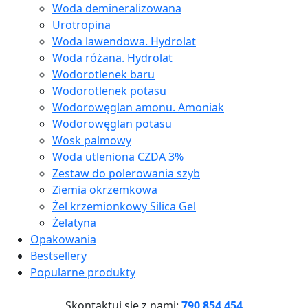
Woda demineralizowana
Urotropina
Woda lawendowa. Hydrolat
Woda różana. Hydrolat
Wodorotlenek baru
Wodorotlenek potasu
Wodorowęglan amonu. Amoniak
Wodorowęglan potasu
Wosk palmowy
Woda utleniona CZDA 3%
Zestaw do polerowania szyb
Ziemia okrzemkowa
Żel krzemionkowy Silica Gel
Żelatyna
Opakowania
Bestsellery
Popularne produkty
Skontaktuj się z nami:
790 854 454