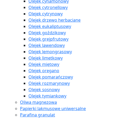
Olejek cynamonowy
Olejek cytronellowy
Olejek cytrynowy
Olejek drzewo herbaciane
Olejek eukaliptusowy
Olejek goździkowy
Olejek grejpfrutowy
Olejek lawendowy
Olejek lemongrasowy
Olejek limetkowy
Olejek miętowy
Olejek oregano
Olejek pomarańczowy
Olejek rozmarynowy
Olejek sosnowy
Olejek tymiankowy
Oliwa magnezowa
Papierki lakmusowe uniwersalne
Parafina granulat