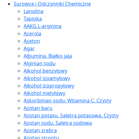
Surowce i Odczynniki Chemiczne
Lanolina
Tapioka
AAKG L-arginina
Acerola
Aceton
Agar
Albumina. Białko jaja
Alginian sodu
Alkohol benzylowy
Alkohol izoamylowy
Alkohol izopropylowy
Alkohol metylowy
Askorbinian sodu. Witamina C. Czysty
Azotan baru
Azotan potasu. Saletra potasowa. Czysty
Azotan sodu. Saletra sodowa
Azotan srebra
Azotan strontu