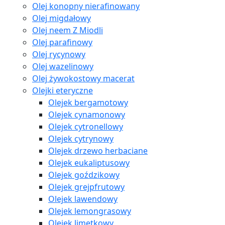
Olej konopny nierafinowany
Olej migdałowy
Olej neem Z Miodli
Olej parafinowy
Olej rycynowy
Olej wazelinowy
Olej żywokostowy macerat
Olejki eteryczne
Olejek bergamotowy
Olejek cynamonowy
Olejek cytronellowy
Olejek cytrynowy
Olejek drzewo herbaciane
Olejek eukaliptusowy
Olejek goździkowy
Olejek grejpfrutowy
Olejek lawendowy
Olejek lemongrasowy
Olejek limetkowy