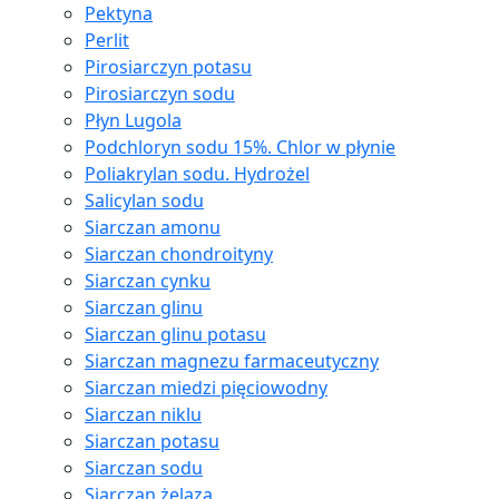
Pektyna
Perlit
Pirosiarczyn potasu
Pirosiarczyn sodu
Płyn Lugola
Podchloryn sodu 15%. Chlor w płynie
Poliakrylan sodu. Hydrożel
Salicylan sodu
Siarczan amonu
Siarczan chondroityny
Siarczan cynku
Siarczan glinu
Siarczan glinu potasu
Siarczan magnezu farmaceutyczny
Siarczan miedzi pięciowodny
Siarczan niklu
Siarczan potasu
Siarczan sodu
Siarczan żelaza