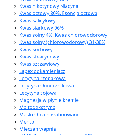
Kwas nikotynowy Niacyna
Kwas octowy 80%. Esencja octowa
Kwas salicylowy
Kwas siarkowy 96%
Kwas solny 4%. Kwas chlorowodorowy
Kwas solny (chlorowodorowy) 31-38%
Kwas sorbowy
Kwas stearynowy
Kwas szczawiowy
Lapex odkamieniacz
Lecytyna rzepakowa
Lecytyna słonecznikowa
Lecytyna sojowa
Magnezja w płynie kremie
Maltodekstryna
Masło shea nierafinowane
Mentol
Mleczan wapnia