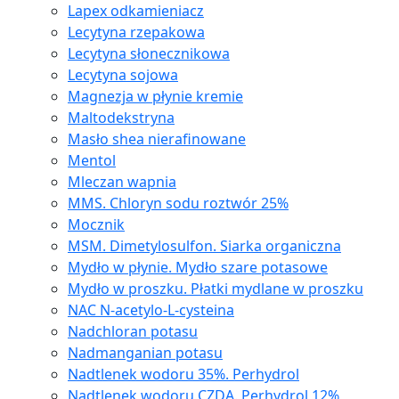
Lapex odkamieniacz
Lecytyna rzepakowa
Lecytyna słonecznikowa
Lecytyna sojowa
Magnezja w płynie kremie
Maltodekstryna
Masło shea nierafinowane
Mentol
Mleczan wapnia
MMS. Chloryn sodu roztwór 25%
Mocznik
MSM. Dimetylosulfon. Siarka organiczna
Mydło w płynie. Mydło szare potasowe
Mydło w proszku. Płatki mydlane w proszku
NAC N-acetylo-L-cysteina
Nadchloran potasu
Nadmanganian potasu
Nadtlenek wodoru 35%. Perhydrol
Nadtlenek wodoru CZDA. Perhydrol 12%