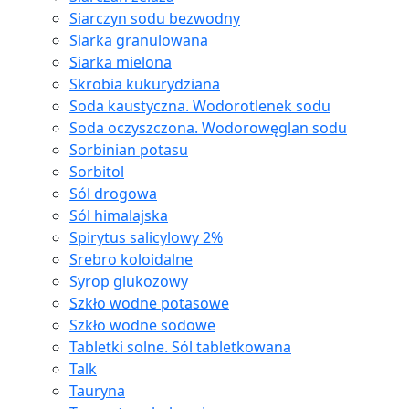
Siarczyn sodu bezwodny
Siarka granulowana
Siarka mielona
Skrobia kukurydziana
Soda kaustyczna. Wodorotlenek sodu
Soda oczyszczona. Wodorowęglan sodu
Sorbinian potasu
Sorbitol
Sól drogowa
Sól himalajska
Spirytus salicylowy 2%
Srebro koloidalne
Syrop glukozowy
Szkło wodne potasowe
Szkło wodne sodowe
Tabletki solne. Sól tabletkowana
Talk
Tauryna