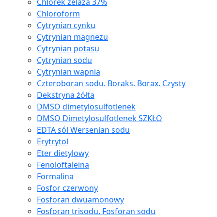
Chlorek żelaza 37%
Chloroform
Cytrynian cynku
Cytrynian magnezu
Cytrynian potasu
Cytrynian sodu
Cytrynian wapnia
Czteroboran sodu. Boraks. Borax. Czysty
Dekstryna żółta
DMSO dimetylosulfotlenek
DMSO Dimetylosulfotlenek SZKŁO
EDTA sól Wersenian sodu
Erytrytol
Eter dietylowy
Fenoloftaleina
Formalina
Fosfor czerwony
Fosforan dwuamonowy
Fosforan trisodu. Fosforan sodu