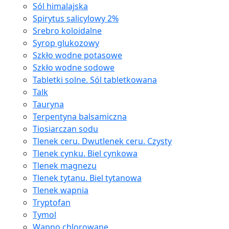
Sól himalajska
Spirytus salicylowy 2%
Srebro koloidalne
Syrop glukozowy
Szkło wodne potasowe
Szkło wodne sodowe
Tabletki solne. Sól tabletkowana
Talk
Tauryna
Terpentyna balsamiczna
Tiosiarczan sodu
Tlenek ceru. Dwutlenek ceru. Czysty
Tlenek cynku. Biel cynkowa
Tlenek magnezu
Tlenek tytanu. Biel tytanowa
Tlenek wapnia
Tryptofan
Tymol
Wapno chlorowane