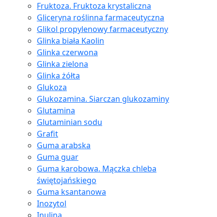
Fruktoza. Fruktoza krystaliczna
Gliceryna roślinna farmaceutyczna
Glikol propylenowy farmaceutyczny
Glinka biała Kaolin
Glinka czerwona
Glinka zielona
Glinka żółta
Glukoza
Glukozamina. Siarczan glukozaminy
Glutamina
Glutaminian sodu
Grafit
Guma arabska
Guma guar
Guma karobowa. Mączka chleba
świętojańskiego
Guma ksantanowa
Inozytol
Inulina