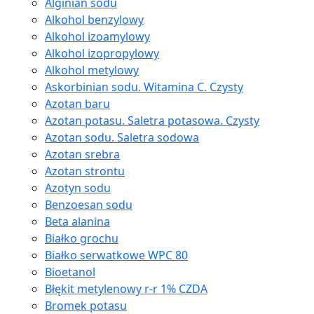
Alginian sodu
Alkohol benzylowy
Alkohol izoamylowy
Alkohol izopropylowy
Alkohol metylowy
Askorbinian sodu. Witamina C. Czysty
Azotan baru
Azotan potasu. Saletra potasowa. Czysty
Azotan sodu. Saletra sodowa
Azotan srebra
Azotan strontu
Azotyn sodu
Benzoesan sodu
Beta alanina
Białko grochu
Białko serwatkowe WPC 80
Bioetanol
Błękit metylenowy r-r 1% CZDA
Bromek potasu