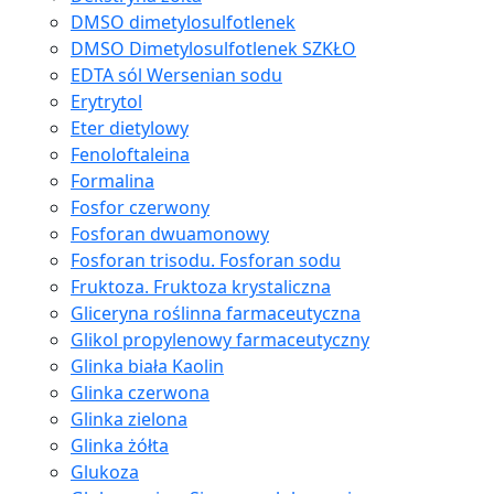
DMSO dimetylosulfotlenek
DMSO Dimetylosulfotlenek SZKŁO
EDTA sól Wersenian sodu
Erytrytol
Eter dietylowy
Fenoloftaleina
Formalina
Fosfor czerwony
Fosforan dwuamonowy
Fosforan trisodu. Fosforan sodu
Fruktoza. Fruktoza krystaliczna
Gliceryna roślinna farmaceutyczna
Glikol propylenowy farmaceutyczny
Glinka biała Kaolin
Glinka czerwona
Glinka zielona
Glinka żółta
Glukoza