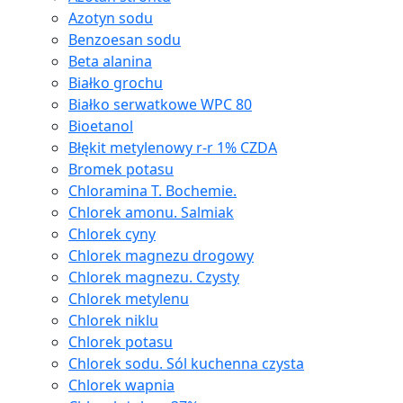
Azotyn sodu
Benzoesan sodu
Beta alanina
Białko grochu
Białko serwatkowe WPC 80
Bioetanol
Błękit metylenowy r-r 1% CZDA
Bromek potasu
Chloramina T. Bochemie.
Chlorek amonu. Salmiak
Chlorek cyny
Chlorek magnezu drogowy
Chlorek magnezu. Czysty
Chlorek metylenu
Chlorek niklu
Chlorek potasu
Chlorek sodu. Sól kuchenna czysta
Chlorek wapnia