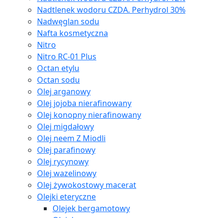
Nadtlenek wodoru CZDA. Perhydrol 30%
Nadwęglan sodu
Nafta kosmetyczna
Nitro
Nitro RC-01 Plus
Octan etylu
Octan sodu
Olej arganowy
Olej jojoba nierafinowany
Olej konopny nierafinowany
Olej migdałowy
Olej neem Z Miodli
Olej parafinowy
Olej rycynowy
Olej wazelinowy
Olej żywokostowy macerat
Olejki eteryczne
Olejek bergamotowy