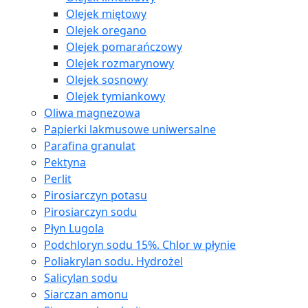
Olejek miętowy
Olejek oregano
Olejek pomarańczowy
Olejek rozmarynowy
Olejek sosnowy
Olejek tymiankowy
Oliwa magnezowa
Papierki lakmusowe uniwersalne
Parafina granulat
Pektyna
Perlit
Pirosiarczyn potasu
Pirosiarczyn sodu
Płyn Lugola
Podchloryn sodu 15%. Chlor w płynie
Poliakrylan sodu. Hydrożel
Salicylan sodu
Siarczan amonu